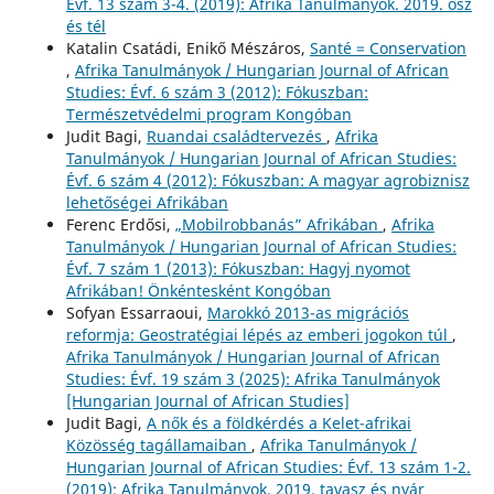
Évf. 13 szám 3-4. (2019): Afrika Tanulmányok. 2019. ősz
és tél
Katalin Csatádi, Enikő Mészáros,
Santé = Conservation
,
Afrika Tanulmányok / Hungarian Journal of African
Studies: Évf. 6 szám 3 (2012): Fókuszban:
Természetvédelmi program Kongóban
Judit Bagi,
Ruandai családtervezés
,
Afrika
Tanulmányok / Hungarian Journal of African Studies:
Évf. 6 szám 4 (2012): Fókuszban: A magyar agrobiznisz
lehetőségei Afrikában
Ferenc Erdősi,
„Mobilrobbanás” Afrikában
,
Afrika
Tanulmányok / Hungarian Journal of African Studies:
Évf. 7 szám 1 (2013): Fókuszban: Hagyj nyomot
Afrikában! Önkéntesként Kongóban
Sofyan Essarraoui,
Marokkó 2013-as migrációs
reformja: Geostratégiai lépés az emberi jogokon túl
,
Afrika Tanulmányok / Hungarian Journal of African
Studies: Évf. 19 szám 3 (2025): Afrika Tanulmányok
[Hungarian Journal of African Studies]
Judit Bagi,
A nők és a földkérdés a Kelet-afrikai
Közösség tagállamaiban
,
Afrika Tanulmányok /
Hungarian Journal of African Studies: Évf. 13 szám 1-2.
(2019): Afrika Tanulmányok. 2019. tavasz és nyár