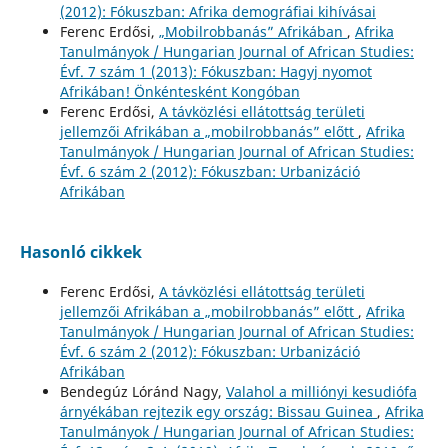
(2012): Fókuszban: Afrika demográfiai kihívásai
Ferenc Erdősi,
„Mobilrobbanás” Afrikában
,
Afrika
Tanulmányok / Hungarian Journal of African Studies:
Évf. 7 szám 1 (2013): Fókuszban: Hagyj nyomot
Afrikában! Önkéntesként Kongóban
Ferenc Erdősi,
A távközlési ellátottság területi
jellemzői Afrikában a „mobilrobbanás” előtt
,
Afrika
Tanulmányok / Hungarian Journal of African Studies:
Évf. 6 szám 2 (2012): Fókuszban: Urbanizáció
Afrikában
Hasonló cikkek
Ferenc Erdősi,
A távközlési ellátottság területi
jellemzői Afrikában a „mobilrobbanás” előtt
,
Afrika
Tanulmányok / Hungarian Journal of African Studies:
Évf. 6 szám 2 (2012): Fókuszban: Urbanizáció
Afrikában
Bendegúz Lóránd Nagy,
Valahol a milliónyi kesudiófa
árnyékában rejtezik egy ország: Bissau Guinea
,
Afrika
Tanulmányok / Hungarian Journal of African Studies: