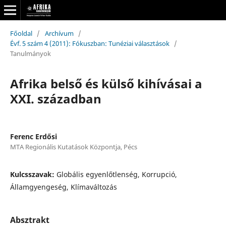
Főoldal
/
Archívum
/
Évf. 5 szám 4 (2011): Fókuszban: Tunéziai választások
/
Tanulmányok
Afrika belső és külső kihívásai a
XXI. században
Ferenc Erdősi
MTA Regionális Kutatások Központja, Pécs
Kulcsszavak:
Globális egyenlőtlenség, Korrupció,
Államgyengeség, Klímaváltozás
Absztrakt