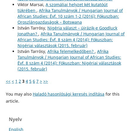
Viktor Marsai,
A szomáliai helyzet két kutatóút
tükrében
,
Afrika Tanulmányok / Hungarian Journal of
African Studies: Évf. 10 szám 1-2 (2016): Fókuszban:
Oroszlángazdaságok – Botswana
István Tarrósy,
Nigéria választ – újrázik-e Goodluck
Jonathan?
,
Afrika Tanulmányok / Hungarian Journal of
African Studies: Évf. 8 szám 4 (2014): Fókuszban:
Nigériai választások (2015. február)
István Tarrósy,
Afrika felemelkedőben?
,
Afrika
Tanulmányok / Hungarian Journal of African Studies:
Évf. 8 szám 4 (2014): Fókuszban: Nigériai választások
(2015. február)
<<
<
1
2
3
4
5
6
7
>
>>
You may also
Haladó hasonlósági keresés indítása
for this
article.
Nyelv
English