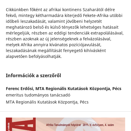
Cikkünkben főként az afrikai kontinens Szaharától délre
fekvő, mintegy kétharmadára kiterjedő Fekete-Afrika utóbbi
időbeli leszakadását, valamint jövőbeni helyzetét
meghatározó belső és külső tényezők lehetséges hatásait
mérlegeljük, részben az eddigi tendenciák extrapolálásával,
részben azoknak az új jelenségeknek a felvázolásával,
melyek Afrika annyira kívánatos pozíciójavulását,
leszakadásának megállítását fenyegető kihívásként
alapvetően befolyásolhatják.
Információk a szerzőről
Ferenc Erdősi,
MTA Regionális Kutatások Központja, Pécs
emeritus tudományos tanácsadó
MTA Regionális Kutatások Központja, Pécs