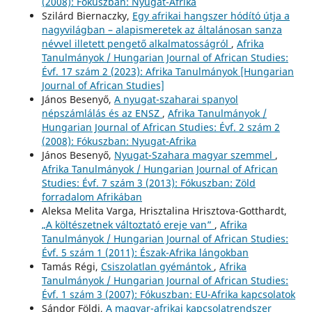
(2008): Fókuszban: Nyugat-Afrika
Szilárd Biernaczky,
Egy afrikai hangszer hódító útja a
nagyvilágban – alapismeretek az általánosan sanza
névvel illetett pengető alkalmatosságról
,
Afrika
Tanulmányok / Hungarian Journal of African Studies:
Évf. 17 szám 2 (2023): Afrika Tanulmányok [Hungarian
Journal of African Studies]
János Besenyő,
A nyugat-szaharai spanyol
népszámlálás és az ENSZ
,
Afrika Tanulmányok /
Hungarian Journal of African Studies: Évf. 2 szám 2
(2008): Fókuszban: Nyugat-Afrika
János Besenyő,
Nyugat-Szahara magyar szemmel
,
Afrika Tanulmányok / Hungarian Journal of African
Studies: Évf. 7 szám 3 (2013): Fókuszban: Zöld
forradalom Afrikában
Aleksa Melita Varga, Hrisztalina Hrisztova-Gotthardt,
„A költészetnek változtató ereje van”
,
Afrika
Tanulmányok / Hungarian Journal of African Studies:
Évf. 5 szám 1 (2011): Észak-Afrika lángokban
Tamás Régi,
Csiszolatlan gyémántok
,
Afrika
Tanulmányok / Hungarian Journal of African Studies:
Évf. 1 szám 3 (2007): Fókuszban: EU-Afrika kapcsolatok
Sándor Földi,
A magyar-afrikai kapcsolatrendszer