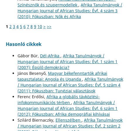
Színésznők és szupermodellek
,
Afrika Tanulmányok /
Hungarian Journal of African Studies: Évf. 4 szám 3
(2010): Fókuszban: Nők és Afrika
1
2
3
4
5
6
7
8
9
10
>
>>
Hasonló cikkek
Gábor Búr,
Dél-Afrika
,
Afrika Tanulmányok /
Hungarian Journal of African Studies: Évf. 1 szám 1
(2007): Épülő demokrácia?
János Besenyő,
Magyar békefenntartók afrikai
tapasztalatai: Angola és Uganda
,
Afrika Tanulmányok
/ Hungarian Journal of African Studies: Évf. 5 szám 4
(2011): Fókuszban: Tunéziai választások
Ferenc Erdősi,
Afrika a globális távközlési-
infokommunikációs térben
,
Afrika Tanulmányok /
Hungarian Journal of African Studies: Évf. 6 szám 1
(2012): Fókuszban: Afrika demográfiai kihívásai
Szilárd Biernaczky,
Ellenszélben
,
Afrika Tanulmányok
/ Hungarian Journal of African Studies: Évf. 2 szám 2