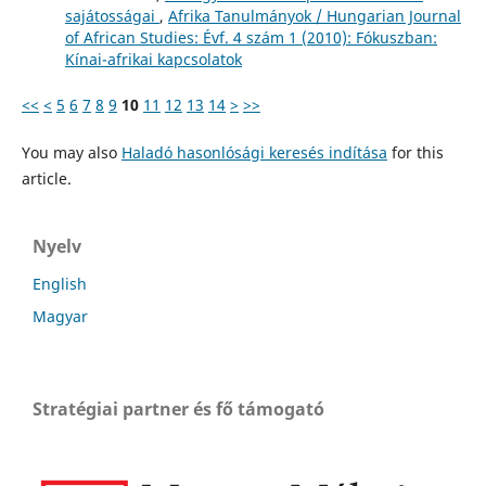
sajátosságai
,
Afrika Tanulmányok / Hungarian Journal
of African Studies: Évf. 4 szám 1 (2010): Fókuszban:
Kínai-afrikai kapcsolatok
<<
<
5
6
7
8
9
10
11
12
13
14
>
>>
You may also
Haladó hasonlósági keresés indítása
for this
article.
Nyelv
English
Magyar
Stratégiai partner és fő támogató