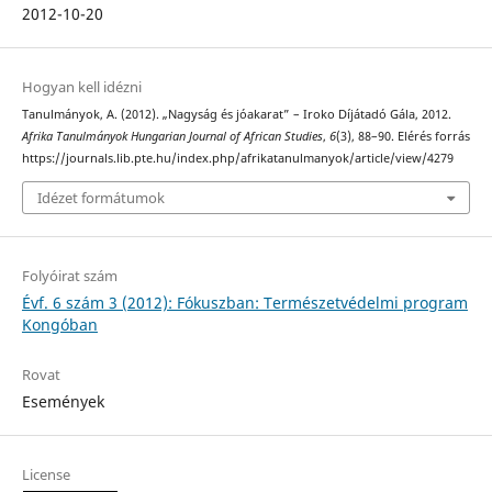
2012-10-20
Hogyan kell idézni
Tanulmányok, A. (2012). „Nagyság és jóakarat” – Iroko Díjátadó Gála, 2012.
Afrika Tanulmányok Hungarian Journal of African Studies
,
6
(3), 88–90. Elérés forrás
https://journals.lib.pte.hu/index.php/afrikatanulmanyok/article/view/4279
Idézet formátumok
Folyóirat szám
Évf. 6 szám 3 (2012): Fókuszban: Természetvédelmi program
Kongóban
Rovat
Események
License