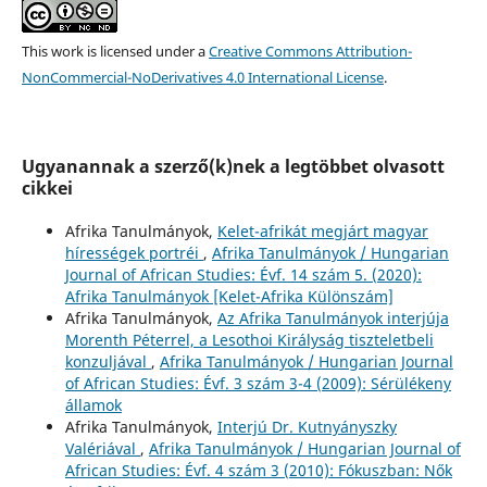
This work is licensed under a
Creative Commons Attribution-
NonCommercial-NoDerivatives 4.0 International License
.
Ugyanannak a szerző(k)nek a legtöbbet olvasott
cikkei
Afrika Tanulmányok,
Kelet-afrikát megjárt magyar
hírességek portréi
,
Afrika Tanulmányok / Hungarian
Journal of African Studies: Évf. 14 szám 5. (2020):
Afrika Tanulmányok [Kelet-Afrika Különszám]
Afrika Tanulmányok,
Az Afrika Tanulmányok interjúja
Morenth Péterrel, a Lesothoi Királyság tiszteletbeli
konzuljával
,
Afrika Tanulmányok / Hungarian Journal
of African Studies: Évf. 3 szám 3-4 (2009): Sérülékeny
államok
Afrika Tanulmányok,
Interjú Dr. Kutnyányszky
Valériával
,
Afrika Tanulmányok / Hungarian Journal of
African Studies: Évf. 4 szám 3 (2010): Fókuszban: Nők