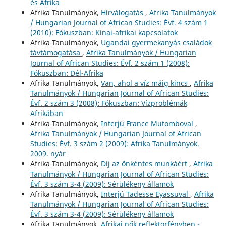
és Afrika
Afrika Tanulmányok,
Hírválogatás
,
Afrika Tanulmányok
/ Hungarian Journal of African Studies: Évf. 4 szám 1
(2010): Fókuszban: Kínai-afrikai kapcsolatok
Afrika Tanulmányok,
Ugandai gyermekanyás családok
távtámogatása
,
Afrika Tanulmányok / Hungarian
Journal of African Studies: Évf. 2 szám 1 (2008):
Fókuszban: Dél-Afrika
Afrika Tanulmányok,
Van, ahol a víz máig kincs
,
Afrika
Tanulmányok / Hungarian Journal of African Studies:
Évf. 2 szám 3 (2008): Fókuszban: Vízproblémák
Afrikában
Afrika Tanulmányok,
Interjú France Mutomboval
,
Afrika Tanulmányok / Hungarian Journal of African
Studies: Évf. 3 szám 2 (2009): Afrika Tanulmányok.
2009. nyár
Afrika Tanulmányok,
Díj az önkéntes munkáért
,
Afrika
Tanulmányok / Hungarian Journal of African Studies:
Évf. 3 szám 3-4 (2009): Sérülékeny államok
Afrika Tanulmányok,
Interjú Tadesse Eyassuval
,
Afrika
Tanulmányok / Hungarian Journal of African Studies:
Évf. 3 szám 3-4 (2009): Sérülékeny államok
Afrika Tanulmányok,
Afrikai nők reflektorfényben -