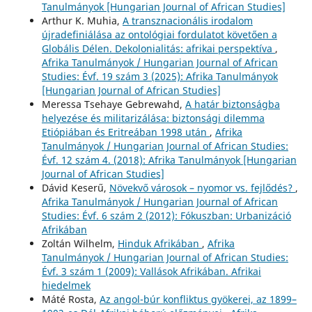
Tanulmányok [Hungarian Journal of African Studies]
Arthur K. Muhia,
A transznacionális irodalom
újradefiniálása az ontológiai fordulatot követően a
Globális Délen. Dekolonialitás: afrikai perspektíva
,
Afrika Tanulmányok / Hungarian Journal of African
Studies: Évf. 19 szám 3 (2025): Afrika Tanulmányok
[Hungarian Journal of African Studies]
Meressa Tsehaye Gebrewahd,
A határ biztonságba
helyezése és militarizálása: biztonsági dilemma
Etiópiában és Eritreában 1998 után
,
Afrika
Tanulmányok / Hungarian Journal of African Studies:
Évf. 12 szám 4. (2018): Afrika Tanulmányok [Hungarian
Journal of African Studies]
Dávid Keserű,
Növekvő városok – nyomor vs. fejlődés?
,
Afrika Tanulmányok / Hungarian Journal of African
Studies: Évf. 6 szám 2 (2012): Fókuszban: Urbanizáció
Afrikában
Zoltán Wilhelm,
Hinduk Afrikában
,
Afrika
Tanulmányok / Hungarian Journal of African Studies:
Évf. 3 szám 1 (2009): Vallások Afrikában. Afrikai
hiedelmek
Máté Rosta,
Az angol-búr konfliktus gyökerei, az 1899–