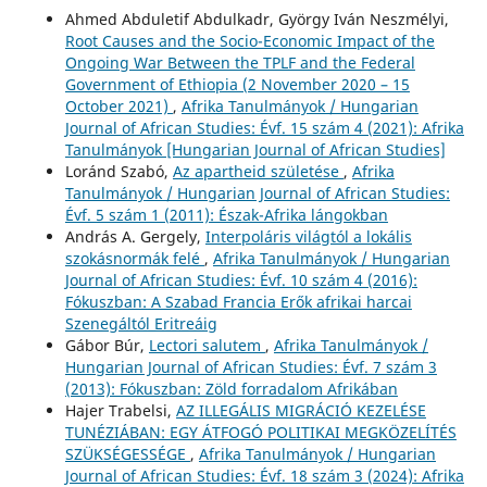
Ahmed Abduletif Abdulkadr, György Iván Neszmélyi,
Root Causes and the Socio-Economic Impact of the
Ongoing War Between the TPLF and the Federal
Government of Ethiopia (2 November 2020 – 15
October 2021)
,
Afrika Tanulmányok / Hungarian
Journal of African Studies: Évf. 15 szám 4 (2021): Afrika
Tanulmányok [Hungarian Journal of African Studies]
Loránd Szabó,
Az apartheid születése
,
Afrika
Tanulmányok / Hungarian Journal of African Studies:
Évf. 5 szám 1 (2011): Észak-Afrika lángokban
András A. Gergely,
Interpoláris világtól a lokális
szokásnormák felé
,
Afrika Tanulmányok / Hungarian
Journal of African Studies: Évf. 10 szám 4 (2016):
Fókuszban: A Szabad Francia Erők afrikai harcai
Szenegáltól Eritreáig
Gábor Búr,
Lectori salutem
,
Afrika Tanulmányok /
Hungarian Journal of African Studies: Évf. 7 szám 3
(2013): Fókuszban: Zöld forradalom Afrikában
Hajer Trabelsi,
AZ ILLEGÁLIS MIGRÁCIÓ KEZELÉSE
TUNÉZIÁBAN: EGY ÁTFOGÓ POLITIKAI MEGKÖZELÍTÉS
SZÜKSÉGESSÉGE
,
Afrika Tanulmányok / Hungarian
Journal of African Studies: Évf. 18 szám 3 (2024): Afrika