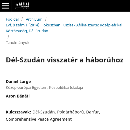
Főoldal
/
Archívum
/
Évf. 8 szám 1 (2014): Fókuszban: Krízisek Afrika-szerte: Közép-afrikai
Köztársaság, Dél-Szudán
/
Tanulmányok
Dél-Szudán visszatér a háborúhoz
Daniel Large
Közép-európai Egyetem, Közpolitikai Iskolája
Áron Bánáti
Kulcsszavak:
Dél-Szudán, Polgárháború, Darfur,
Comprehensive Peace Agreement