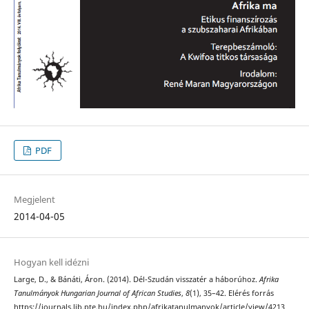
PDF
Megjelent
2014-04-05
Hogyan kell idézni
Large, D., & Bánáti, Áron. (2014). Dél-Szudán visszatér a háborúhoz.
Afrika
Tanulmányok Hungarian Journal of African Studies
,
8
(1), 35–42. Elérés forrás
https://journals.lib.pte.hu/index.php/afrikatanulmanyok/article/view/4213