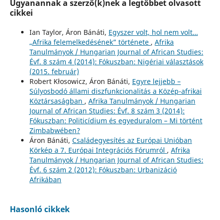
Ugyanannak a szerző(k)nek a legtöbbet olvasott
cikkei
Ian Taylor, Áron Bánáti,
Egyszer volt, hol nem volt…
„Afrika felemelkedésének” története
,
Afrika
Tanulmányok / Hungarian Journal of African Studies:
Évf. 8 szám 4 (2014): Fókuszban: Nigériai választások
(2015. február)
Robert Kłosowicz, Áron Bánáti,
Egyre lejjebb –
Súlyosbodó állami diszfunkcionalitás a Közép-afrikai
Köztársaságban
,
Afrika Tanulmányok / Hungarian
Journal of African Studies: Évf. 8 szám 3 (2014):
Fókuszban: Politicídium és egyeduralom – Mi történt
Zimbabwében?
Áron Bánáti,
Családegyesítés az Európai Unióban
Körkép a 7. Európai Integrációs Fórumról
,
Afrika
Tanulmányok / Hungarian Journal of African Studies:
Évf. 6 szám 2 (2012): Fókuszban: Urbanizáció
Afrikában
Hasonló cikkek