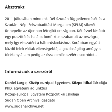
Absztrakt
2011 júliusában mindenki Dél-Szudán függetlenedését és a
Szudáni Népi Felszabadítási Mozgalom (SPLM) sikerét
ünnepelte az újonnan létrejött országban. Két évvel később
egy pusztító és halálos konfliktus szabadult az országra,
mely így visszatért a háborúskodáshoz. Korábban együtt
küzdő felek váltak ellenségekké, a gazdaságilag amúgy is
törékeny állam pedig az összeomlás szélére sodródott.
Információk a szerzőről
Daniel Large,
Közép-európai Egyetem, Közpolitikai Iskolája
PhD, egyetemi adjunktus
Közép-európai Egyetem Közpolitikai Iskolája
Sudan Open Archive igazgató
www.sudanarchive.net