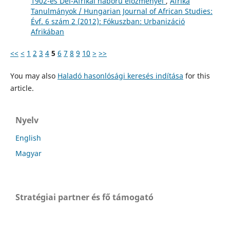
1902-es Dél-Afrikai háború előzményei
,
Afrika
Tanulmányok / Hungarian Journal of African Studies:
Évf. 6 szám 2 (2012): Fókuszban: Urbanizáció
Afrikában
<<
<
1
2
3
4
5
6
7
8
9
10
>
>>
You may also
Haladó hasonlósági keresés indítása
for this
article.
Nyelv
English
Magyar
Stratégiai partner és fő támogató