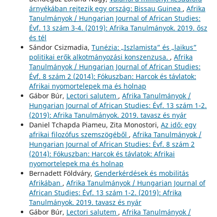
árnyékában rejtezik egy ország: Bissau Guinea
,
Afrika
Tanulmányok / Hungarian Journal of African Studies:
Évf. 13 szám 3-4. (2019): Afrika Tanulmányok. 2019. ősz
és tél
Sándor Csizmadia,
Tunézia: „Iszlamista” és „laikus”
politikai erők alkotmányozási konszenzusa.
,
Afrika
Tanulmányok / Hungarian Journal of African Studies:
Évf. 8 szám 2 (2014): Fókuszban: Harcok és távlatok:
Afrikai nyomortelepek ma és holnap
Gábor Búr,
Lectori salutem
,
Afrika Tanulmányok /
Hungarian Journal of African Studies: Évf. 13 szám 1-2.
(2019): Afrika Tanulmányok. 2019. tavasz és nyár
Daniel Tchapda Piameu, Zita Monostori,
Az idő: egy
afrikai filozófus szemszögéből
,
Afrika Tanulmányok /
Hungarian Journal of African Studies: Évf. 8 szám 2
(2014): Fókuszban: Harcok és távlatok: Afrikai
nyomortelepek ma és holnap
Bernadett Földváry,
Genderkérdések és mobilitás
Afrikában
,
Afrika Tanulmányok / Hungarian Journal of
African Studies: Évf. 13 szám 1-2. (2019): Afrika
Tanulmányok. 2019. tavasz és nyár
Gábor Búr,
Lectori salutem
,
Afrika Tanulmányok /