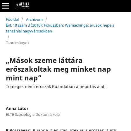
Főoldal
/
Archívum
/
Évf. 10 szám 3 (2016): Fókuszban: Wamachinga: árusok népe a
tanzániai nagyvárosokban
/
Tanulmányok
„Mások szeme láttára
erőszakoltak meg minket nap
mint nap”
Tömeges nemi erőszak Ruandában a népirtás alatt
Anna Lator
ELTE Szociológia Doktori Iskola
Kulcsszavak:
Ruanda, Népirtás, Szexuális erőszak, Tuszi,