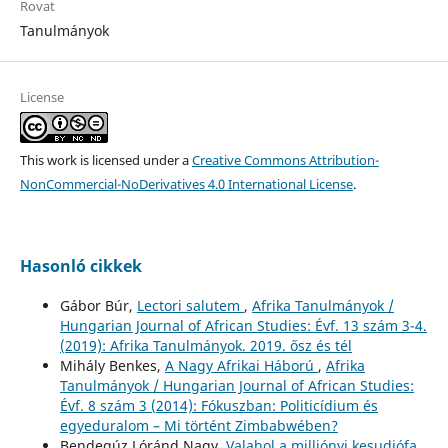
Rovat
Tanulmányok
License
This work is licensed under a
Creative Commons Attribution-
NonCommercial-NoDerivatives 4.0 International License
.
Hasonló cikkek
Gábor Búr,
Lectori salutem
,
Afrika Tanulmányok /
Hungarian Journal of African Studies: Évf. 13 szám 3-4.
(2019): Afrika Tanulmányok. 2019. ősz és tél
Mihály Benkes,
A Nagy Afrikai Háború
,
Afrika
Tanulmányok / Hungarian Journal of African Studies:
Évf. 8 szám 3 (2014): Fókuszban: Politicídium és
egyeduralom – Mi történt Zimbabwében?
Bendegúz Lóránd Nagy,
Valahol a milliónyi kesudiófa