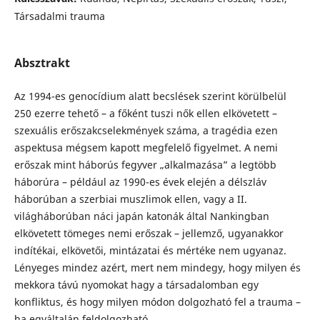
Társadalmi trauma
Absztrakt
Az 1994-es genocídium alatt becslések szerint körülbelül
250 ezerre tehető – a főként tuszi nők ellen elkövetett –
szexuális erőszakcselekmények száma, a tragédia ezen
aspektusa mégsem kapott megfelelő figyelmet. A nemi
erőszak mint háborús fegyver „alkalmazása” a legtöbb
háborúra – például az 1990-es évek elején a délszláv
háborúban a szerbiai muszlimok ellen, vagy a II.
világháborúban náci japán katonák által Nankingban
elkövetett tömeges nemi erőszak – jellemző, ugyanakkor
indítékai, elkövetői, mintázatai és mértéke nem ugyanaz.
Lényeges mindez azért, mert nem mindegy, hogy milyen és
mekkora távú nyomokat hagy a társadalomban egy
konfliktus, és hogy milyen módon dolgozható fel a trauma –
ha egyáltalán feldolgozható.