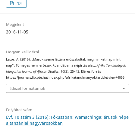
PDF
Megjelent
2016-11-05
Hogyan kell idézni
Lator, A. (2016). „Mások szeme láttára erőszakoltak meg minket nap mint
nap”: Tömeges nemi erőszak Ruandában a népirtás alatt.
Afrika Tanulmányok
Hungarian Journal of African Studies
,
10
(3), 25–43. Elérés forrás
https://journals.lib.pte.hu/index.php/afrikatanulmanyok/article/view/4056
Idézet formátumok
Folyóirat szám
Évf. 10 szám 3 (2016): Fókuszban: Wamachinga: árusok népe
a tanzániai nagyvárosokban