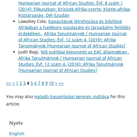
Hungarian Journal of African Studies: Évf. 8 szám 1
(2014): Fókuszban: Krízisek Afrika-szerte: Közép-afrikai
Köztársaság, Dél-Szudán
Lawalley Cole,
Kapacitások létrehozása és bővítése
Afrikában a hatékony gazdasági és társadalmi fejlődés
érdekében
,
Afrika Tanulmányok / Hungarian Journal
of African Studies: Évf. 12 szám 4. (2018): Afrika
Tanulmányok [Hungarian Journal of African Studies]
Judit Bagi,
Női politikai képviselet az EAC államokban
,
Afrika Tanulmányok / Hungarian Journal of African
Studies: Évf. 12 szám 4. (2018): Afrika Tanulmányok
[Hungarian Journal of African Studies]
<<
<
1
2
3
4
5
6
7
8
9
10
>
>>
You may also
Haladó hasonlósági keresés indítása
for this
article.
Nyelv
English