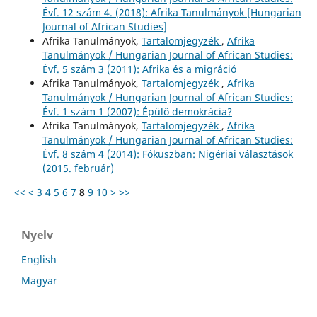
Évf. 12 szám 4. (2018): Afrika Tanulmányok [Hungarian
Journal of African Studies]
Afrika Tanulmányok,
Tartalomjegyzék
,
Afrika
Tanulmányok / Hungarian Journal of African Studies:
Évf. 5 szám 3 (2011): Afrika és a migráció
Afrika Tanulmányok,
Tartalomjegyzék
,
Afrika
Tanulmányok / Hungarian Journal of African Studies:
Évf. 1 szám 1 (2007): Épülő demokrácia?
Afrika Tanulmányok,
Tartalomjegyzék
,
Afrika
Tanulmányok / Hungarian Journal of African Studies:
Évf. 8 szám 4 (2014): Fókuszban: Nigériai választások
(2015. február)
<<
<
3
4
5
6
7
8
9
10
>
>>
Nyelv
English
Magyar