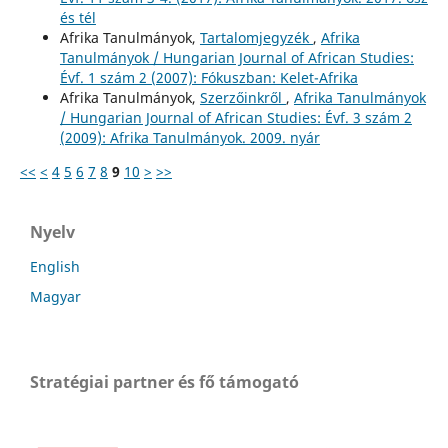
és tél
Afrika Tanulmányok,
Tartalomjegyzék
,
Afrika
Tanulmányok / Hungarian Journal of African Studies:
Évf. 1 szám 2 (2007): Fókuszban: Kelet-Afrika
Afrika Tanulmányok,
Szerzőinkről
,
Afrika Tanulmányok
/ Hungarian Journal of African Studies: Évf. 3 szám 2
(2009): Afrika Tanulmányok. 2009. nyár
<<
<
4
5
6
7
8
9
10
>
>>
Nyelv
English
Magyar
Stratégiai partner és fő támogató