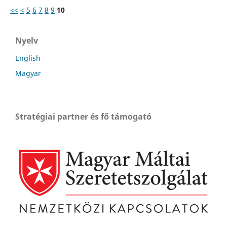
<<
<
5
6
7
8
9
10
Nyelv
English
Magyar
Stratégiai partner és fő támogató