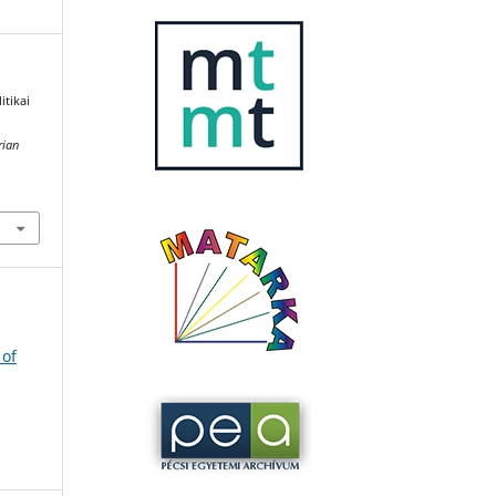
itikai
rian
 of