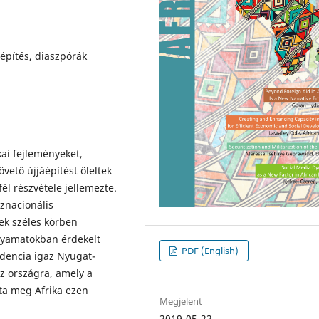
építés, diaszpórák
kai fejleményeket,
vető újjáépítést öleltek
fél részvétele jellemezte.
sznacionális
ek széles körben
folyamatokban érdekelt
PDF (English)
endencia igaz Nyugat-
az országra, amely a
ta meg Afrika ezen
Megjelent
2019-05-22