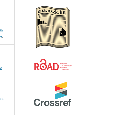
l-
se
.
s:
es: