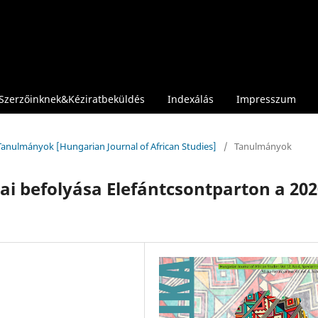
Szerzőinknek&Kéziratbeküldés
Indexálás
Impresszum
a Tanulmányok [Hungarian Journal of African Studies]
/
Tanulmányok
kai befolyása Elefántcsontparton a 202