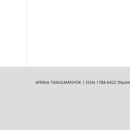
AFRIKA TANULMÁNYOK | ISSN 1788-6422 (Nyomtat