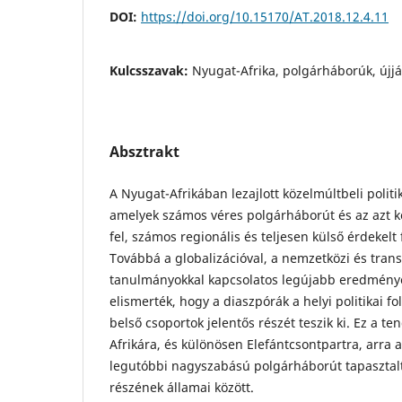
DOI:
https://doi.org/10.15170/AT.2018.12.4.11
Kulcsszavak:
Nyugat-Afrika, polgárháborúk, újjá
Absztrakt
A Nyugat-Afrikában lezajlott közelmúltbeli politi
amelyek számos véres polgárháborút és az azt kö
fel, számos regionális és teljesen külső érdekelt 
Továbbá a globalizációval, a nemzetközi és tran
tanulmányokkal kapcsolatos legújabb eredmény
elismerték, hogy a diaszpórák a helyi politikai 
belső csoportok jelentős részét teszik ki. Ez a t
Afrikára, és különösen Elefántcsontpartra, arra 
legutóbbi nagyszabású polgárháborút tapasztal
részének államai között.