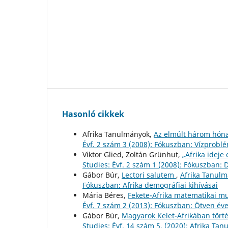
Hasonló cikkek
Afrika Tanulmányok,
Az elmúlt három hóna
Évf. 2 szám 3 (2008): Fókuszban: Vízprobl
Viktor Glied, Zoltán Grünhut,
„Afrika ideje
Studies: Évf. 2 szám 1 (2008): Fókuszban: D
Gábor Búr,
Lectori salutem
,
Afrika Tanulm
Fókuszban: Afrika demográfiai kihívásai
Mária Béres,
Fekete-Afrika matematikai m
Évf. 7 szám 2 (2013): Fókuszban: Ötven éve
Gábor Búr,
Magyarok Kelet-Afrikában tört
Studies: Évf. 14 szám 5. (2020): Afrika Ta