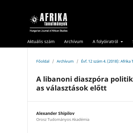
Aktuális szám
Archívum
A folyóiratról
Főoldal
/
Archívum
/
Évf. 12 szám 4. (2018): Afrik
A libanoni diaszpóra politi
as választások előtt
Alexander Shipilov
Orosz Tudományos Akadémia