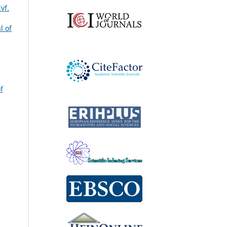
vf.
l of
f