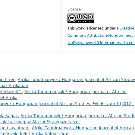
License
This work is licensed under a
Creative
Commons Attribution-NonCommercia
NoDerivatives 4.0 International Licen
p hírei
,
Afrika Tanulmányok / Hungarian Journal of African Studie
émák Afrikában
 elérkezett”
,
Afrika Tanulmányok / Hungarian Journal of African
él-Afrika
ányok / Hungarian Journal of African Studies: Évf. 6 szám 1 (2012):
ulatságai
,
Afrika Tanulmányok / Hungarian Journal of African Studi
 alakult meg az Afrikai Egységszervezet
éneti távlatban
,
Afrika Tanulmányok / Hungarian Journal of African
nulmányok [Kelet-Afrika Különszám]