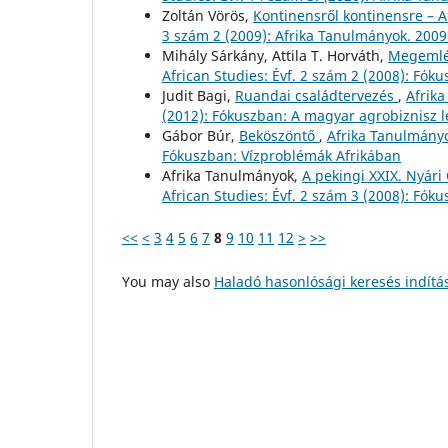
Zoltán Vörös,
Kontinensről kontinensre – A
3 szám 2 (2009): Afrika Tanulmányok. 2009
Mihály Sárkány, Attila T. Horváth,
Megemlé
African Studies: Évf. 2 szám 2 (2008): Fók
Judit Bagi,
Ruandai családtervezés
,
Afrika
(2012): Fókuszban: A magyar agrobiznisz 
Gábor Búr,
Beköszöntő
,
Afrika Tanulmányo
Fókuszban: Vízproblémák Afrikában
Afrika Tanulmányok,
A pekingi XXIX. Nyári
African Studies: Évf. 2 szám 3 (2008): Fók
<<
<
3
4
5
6
7
8
9
10
11
12
>
>>
You may also
Haladó hasonlósági keresés indítá