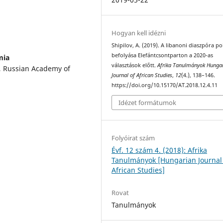
Hogyan kell idézni
Shipilov, A. (2019). A libanoni diaszpóra pol
befolyása Elefántcsontparton a 2020-as
mia
választások előtt.
Afrika Tanulmányok Hunga
y, Russian Academy of
Journal of African Studies
,
12
(4.), 138–146.
https://doi.org/10.15170/AT.2018.12.4.11
Idézet formátumok
Folyóirat szám
Évf. 12 szám 4. (2018): Afrika
Tanulmányok [Hungarian Journal
African Studies]
Rovat
Tanulmányok