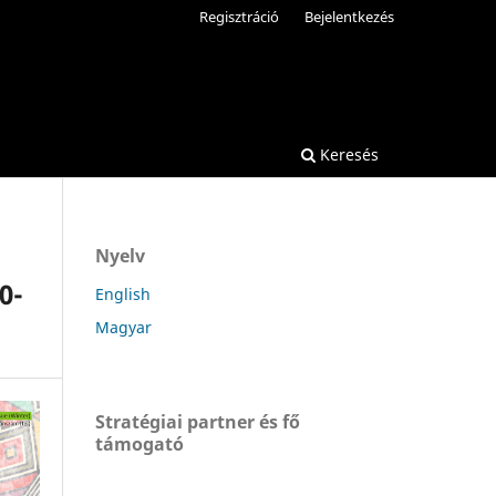
Regisztráció
Bejelentkezés
Keresés
Nyelv
0-
English
Magyar
Stratégiai partner és fő
támogató