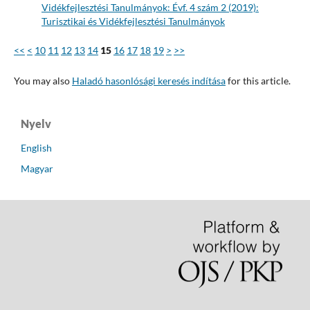
Vidékfejlesztési Tanulmányok: Évf. 4 szám 2 (2019):
Turisztikai és Vidékfejlesztési Tanulmányok
<<
<
10
11
12
13
14
15
16
17
18
19
>
>>
You may also
Haladó hasonlósági keresés indítása
for this article.
Nyelv
English
Magyar