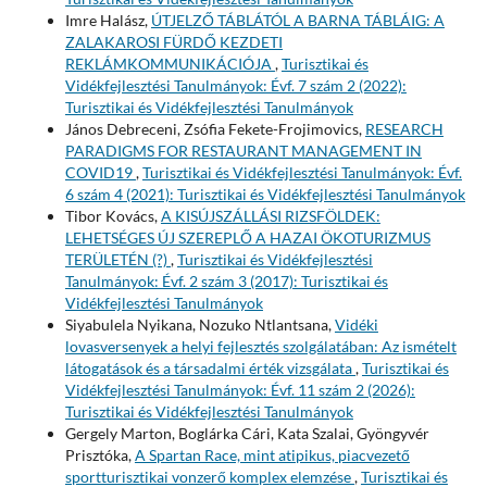
Imre Halász,
ÚTJELZŐ TÁBLÁTÓL A BARNA TÁBLÁIG: A
ZALAKAROSI FÜRDŐ KEZDETI
REKLÁMKOMMUNIKÁCIÓJA
,
Turisztikai és
Vidékfejlesztési Tanulmányok: Évf. 7 szám 2 (2022):
Turisztikai és Vidékfejlesztési Tanulmányok
János Debreceni, Zsófia Fekete-Frojimovics,
RESEARCH
PARADIGMS FOR RESTAURANT MANAGEMENT IN
COVID19
,
Turisztikai és Vidékfejlesztési Tanulmányok: Évf.
6 szám 4 (2021): Turisztikai és Vidékfejlesztési Tanulmányok
Tibor Kovács,
A KISÚJSZÁLLÁSI RIZSFÖLDEK:
LEHETSÉGES ÚJ SZEREPLŐ A HAZAI ÖKOTURIZMUS
TERÜLETÉN (?)
,
Turisztikai és Vidékfejlesztési
Tanulmányok: Évf. 2 szám 3 (2017): Turisztikai és
Vidékfejlesztési Tanulmányok
Siyabulela Nyikana, Nozuko Ntlantsana,
Vidéki
lovasversenyek a helyi fejlesztés szolgálatában: Az ismételt
látogatások és a társadalmi érték vizsgálata
,
Turisztikai és
Vidékfejlesztési Tanulmányok: Évf. 11 szám 2 (2026):
Turisztikai és Vidékfejlesztési Tanulmányok
Gergely Marton, Boglárka Cári, Kata Szalai, Gyöngyvér
Prisztóka,
A Spartan Race, mint atipikus, piacvezető
sportturisztikai vonzerő komplex elemzése
,
Turisztikai és