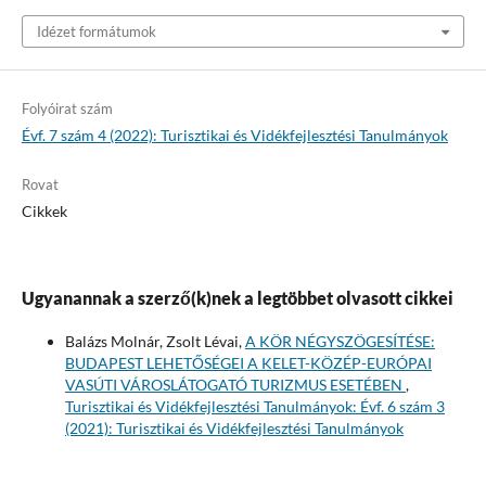
Idézet formátumok
Folyóirat szám
Évf. 7 szám 4 (2022): Turisztikai és Vidékfejlesztési Tanulmányok
Rovat
Cikkek
Ugyanannak a szerző(k)nek a legtöbbet olvasott cikkei
Balázs Molnár, Zsolt Lévai,
A KÖR NÉGYSZÖGESÍTÉSE:
BUDAPEST LEHETŐSÉGEI A KELET-KÖZÉP-EURÓPAI
VASÚTI VÁROSLÁTOGATÓ TURIZMUS ESETÉBEN
,
Turisztikai és Vidékfejlesztési Tanulmányok: Évf. 6 szám 3
(2021): Turisztikai és Vidékfejlesztési Tanulmányok