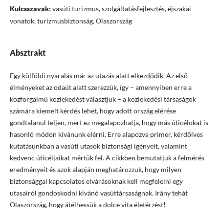
Kulcsszavak:
vasúti turizmus, szolgáltatásfejlesztés, éjszakai
vonatok, turizmusbiztonság, Olaszország
Absztrakt
Egy külföldi nyaralás már az utazás alatt elkezdődik. Az első
élményeket az odaút alatt szerezzük, így – amennyiben erre a
közforgalmú közlekedést választjuk – a közlekedési társaságok
számára kiemelt kérdés lehet, hogy adott ország elérése
gondtalanul teljen, mert ez megalapozhatja, hogy más úticélokat is
hasonló módon kívánunk elérni. Erre alapozva primer, kérdőíves
kutatásunkban a vasúti utasok biztonsági igényeit, valamint
kedvenc úticéljaikat mértük fel. A cikkben bemutatjuk a felmérés
eredményeit és azok alapján meghatározzuk, hogy milyen
biztonsággal kapcsolatos elvárásoknak kell megfelelni egy
utasairól gondoskodni kívánó vasúttársaságnak. Irány tehát
Olaszország, hogy átélhessük a dolce vita életérzést!