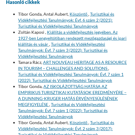
Hasonló cikkek
Tibor Gonda, Antal Aubert,
Köszöntő
,
Turisztikai és
Vidékfejlesztési Tanulmányok: Évf. 6 szám 2 (2021):
Turisztikai és Vidékfejlesztési Tanulmányok
Zoltán Kaposi ,
Kiállítás a vidékfejlesztés jegyében. Az
1927-ben Lengyeltótiban rendezett mezőgazdasági és ipari
kiállítás és vásár
,
Turisztikai és Vidékfejlesztési
Tanulmányok: Évf. 7 szám 3 (2022): Turisztikai és
Vidékfejlesztési Tanulmányok
Tamara Rácz,
ART NOUVEAU HERITAGE AS A RESOURCE
IN TOURISM – CHALLENGES AND SOLUTIONS
,
Turisztikai és Vidékfejlesztési Tanulmányok: Évf. 7 szám 1
(2022): Turisztikai és Vidékfejlesztési Tanulmányok
Tibor Gonda,
AZ ISKOLÁZOTTSÁG HATÁSA AZ
EMPIRIKUS TURISZTIKAI KUTATÁSOK EREDMÉNYÉRE –
A DUNNING-KRUGER HATÁS ÉRVÉNYESÜLÉSÉNEK
MEGFIGYELÉSE
,
Turisztikai és Vidékfejlesztési
Tanulmányok: Évf. 7 szám 1 (2022): Turisztikai és
Vidékfejlesztési Tanulmányok
Tibor Gonda, Antal Aubert,
Köszöntő
,
Turisztikai és
Vidékfejlesztési Tanulmányok: Évf. 2 szám 3 (2017):
Turisztikai és Vidékfejlesztési Tanulmányok