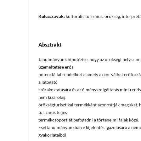
Kulcsszavak:
kulturális turizmus, örökség, interpretá
Absztrakt
Tanulmányunk hipotézise, hogy az örökségi helyszíne
üzemeltetése erős
potenciállal rendelkezik, amely akkor válhat erőforrá
a látogató
szórakoztatására és az élményszolgáltatás mint rends
nem kizárólag
örökségturisztikai termékként azonosítják magukat, 
turizmus teljes
termékcsoportját befogadni a történelmi falak közé.
Esettanulmányunkban e kijelentés igazolására a néme
gyakorlataiból