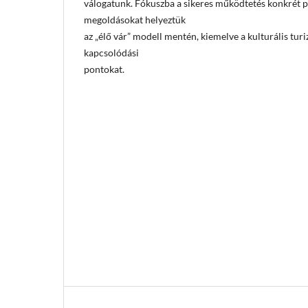
válogatunk. Fókuszba a sikeres működtetés konkrét pé
megoldásokat helyeztük
az „élő vár” modell mentén, kiemelve a kulturális t
kapcsolódási
pontokat.