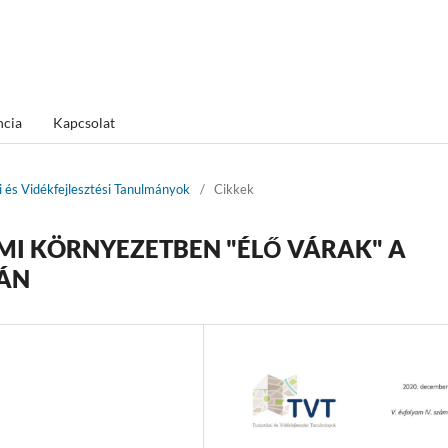
ncia
Kapcsolat
ai és Vidékfejlesztési Tanulmányok
/
Cikkek
MI KÖRNYEZETBEN "ÉLŐ VÁRAK" A
JÁN