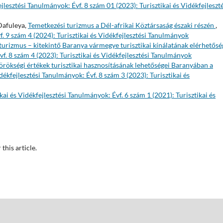
ejlesztési Tanulmányok: Évf. 8 szám 01 (2023): Turisztikai és Vidékfejleszt
Dafuleya,
Temetkezési turizmus a Dél-afrikai Köztársaság északi részén
,
f. 9 szám 4 (2024): Turisztikai és Vidékfejlesztési Tanulmányok
turizmus – kitekintő Baranya vármegye turisztikai kínálatának elérhetősé
vf. 8 szám 4 (2023): Turisztikai és Vidékfejlesztési Tanulmányok
örökségi értékek turisztikai hasznosításának lehetőségei Baranyában a
idékfejlesztési Tanulmányok: Évf. 8 szám 3 (2023): Turisztikai és
ikai és Vidékfejlesztési Tanulmányok: Évf. 6 szám 1 (2021): Turisztikai és
 this article.