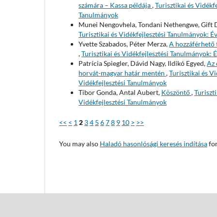
számára – Kassa példája
,
Turisztikai és Vidékf
Tanulmányok
Munei Nengovhela, Tondani Nethengwe, Gift 
Turisztikai és Vidékfejlesztési Tanulmányok: Év
Yvette Szabados, Péter Merza,
A hozzáférhető 
,
Turisztikai és Vidékfejlesztési Tanulmányok: É
Patrícia Spiegler, Dávid Nagy, Ildikó Egyed,
Az 
horvát-magyar határ mentén
,
Turisztikai és V
Vidékfejlesztési Tanulmányok
Tibor Gonda, Antal Aubert,
Köszöntő
,
Turiszt
Vidékfejlesztési Tanulmányok
<<
<
1
2
3
4
5
6
7
8
9
10
>
>>
You may also
Haladó hasonlósági keresés indítása
for