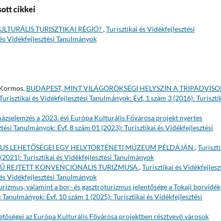
ott cikkei
ULTURÁLIS TURISZTIKAI RÉGIÓ?
,
Turisztikai és Vidékfejlesztési
 és Vidékfejlesztési Tanulmányok
y Kormos,
BUDAPEST, MINT VILÁGÖRÖKSÉGI HELYSZÍN A TRIPADVISO
Turisztikai és Vidékfejlesztési Tanulmányok: Évf. 1 szám 3 (2016): Turiszti
imázselemzés a 2023. évi Európa Kulturális Fővárosa projekt nyertes
ztési Tanulmányok: Évf. 8 szám 01 (2023): Turisztikai és Vidékfejlesztési
US LEHETŐSÉGEI EGY HELYTÖRTÉNETI MÚZEUM PÉLDÁJÁN
,
Turiszti
 (2021): Turisztikai és Vidékfejlesztési Tanulmányok
Ű REJTETT KONVENCIONÁLIS TURIZMUSA
,
Turisztikai és Vidékfejlesz
 és Vidékfejlesztési Tanulmányok
urizmus, valamint a bor- és gasztroturizmus jelentősége a Tokaji borvidék
si Tanulmányok: Évf. 10 szám 1 (2025): Turisztikai és Vidékfejlesztési
etőségei az Európa Kulturális Fővárosa projektben résztvevő városok