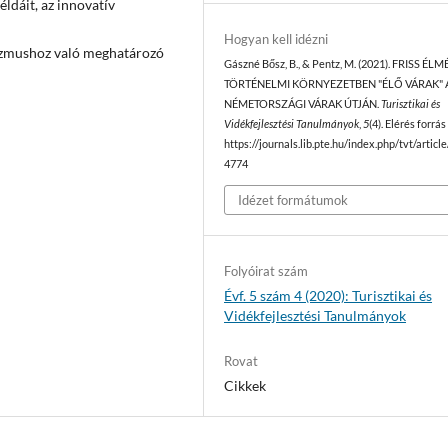
ldáit, az innovatív
Hogyan kell idézni
urizmushoz való meghatározó
Gászné Bősz, B., & Pentz, M. (2021). FRISS É
TÖRTÉNELMI KÖRNYEZETBEN "ÉLŐ VÁRAK" 
NÉMETORSZÁGI VÁRAK ÚTJÁN.
Turisztikai és
Vidékfejlesztési Tanulmányok
,
5
(4). Elérés forrás
https://journals.lib.pte.hu/index.php/tvt/articl
4774
Idézet formátumok
Folyóirat szám
Évf. 5 szám 4 (2020): Turisztikai és
Vidékfejlesztési Tanulmányok
Rovat
Cikkek