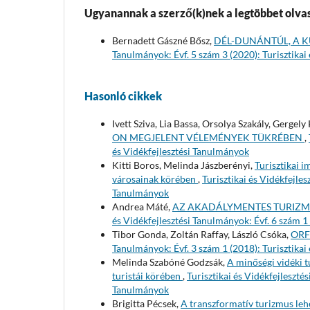
Ugyanannak a szerző(k)nek a legtöbbet olvas
Bernadett Gászné Bősz,
DÉL-DUNÁNTÚL, A K
Tanulmányok: Évf. 5 szám 3 (2020): Turisztikai
Hasonló cikkek
Ivett Sziva, Lia Bassa, Orsolya Szakály, Gergel
ON MEGJELENT VÉLEMÉNYEK TÜKRÉBEN
,
és Vidékfejlesztési Tanulmányok
Kitti Boros, Melinda Jászberényi,
Turisztikai 
városainak körében
,
Turisztikai és Vidékfejles
Tanulmányok
Andrea Máté,
AZ AKADÁLYMENTES TURIZM
és Vidékfejlesztési Tanulmányok: Évf. 6 szám 1
Tibor Gonda, Zoltán Raffay, László Csóka,
ORF
Tanulmányok: Évf. 3 szám 1 (2018): Turisztikai
Melinda Szabóné Godzsák,
A minőségi vidéki t
turistái körében
,
Turisztikai és Vidékfejleszté
Tanulmányok
Brigitta Pécsek,
A transzformatív turizmus leh