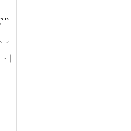
LMÉNYEK
A
e/view/