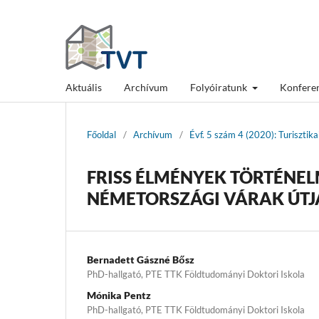
Aktuális
Archívum
Folyóiratunk
Konfere
Főoldal
/
Archívum
/
Évf. 5 szám 4 (2020): Turisztik
FRISS ÉLMÉNYEK TÖRTÉNEL
NÉMETORSZÁGI VÁRAK ÚT
Bernadett Gászné Bősz
PhD-hallgató, PTE TTK Földtudományi Doktori Iskola
Mónika Pentz
PhD-hallgató, PTE TTK Földtudományi Doktori Iskola