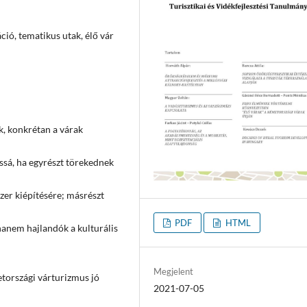
ció, tematikus utak, élő vár
k, konkrétan a várak
ssá, ha egyrészt törekednek
zer kiépítésére; másrészt
PDF
HTML
hanem hajlandók a kulturális
Megjelent
tországi várturizmus jó
2021-07-05