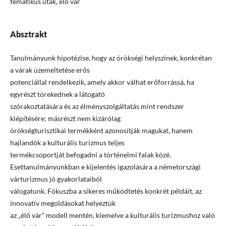
tematikus utak, élő vár
Absztrakt
Tanulmányunk hipotézise, hogy az örökségi helyszínek, konkrétan
a várak üzemeltetése erős
potenciállal rendelkezik, amely akkor válhat erőforrássá, ha
egyrészt törekednek a látogató
szórakoztatására és az élményszolgáltatás mint rendszer
kiépítésére; másrészt nem kizárólag
örökségturisztikai termékként azonosítják magukat, hanem
hajlandók a kulturális turizmus teljes
termékcsoportját befogadni a történelmi falak közé.
Esettanulmányunkban e kijelentés igazolására a németországi
várturizmus jó gyakorlataiból
válogatunk. Fókuszba a sikeres működtetés konkrét példáit, az
innovatív megoldásokat helyeztük
az „élő vár” modell mentén, kiemelve a kulturális turizmushoz való