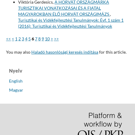
Viktória Gerdesics,
A HORVÁT ORSZÁGMÁRKA
TURISZTIKAI VONATKOZÁSAI ÉS A FIATAL
MAGYAROKBAN ÉLŐ HORVÁT ORSZÁGIMÁZS
,
Turisztikai és Vidékfejlesztési Tanulmányok: Évf. 1 szám 1
(2016): Turisztikai és Vidékfejlesztési Tanulmányok
<<
<
1
2
3
4
5
6
7
8
9
10
>
>>
You may also
Haladó hasonlósági keresés indítása
for this article.
Nyelv
English
Magyar