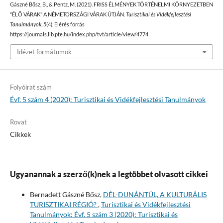
Gászné Bősz, B., & Pentz, M. (2021). FRISS ÉLMÉNYEK TÖRTÉNELMI KÖRNYEZETBEN
"ÉLŐ VÁRAK" A NÉMETORSZÁGI VÁRAK ÚTJÁN.
Turisztikai és Vidékfejlesztési
Tanulmányok
,
5
(4). Elérés forrás
https://journals.lib.pte.hu/index.php/tvt/article/view/4774
Idézet formátumok
Folyóirat szám
Évf. 5 szám 4 (2020): Turisztikai és Vidékfejlesztési Tanulmányok
Rovat
Cikkek
Ugyanannak a szerző(k)nek a legtöbbet olvasott cikkei
Bernadett Gászné Bősz,
DÉL-DUNÁNTÚL, A KULTURÁLIS
TURISZTIKAI RÉGIÓ?
,
Turisztikai és Vidékfejlesztési
Tanulmányok: Évf. 5 szám 3 (2020): Turisztikai és