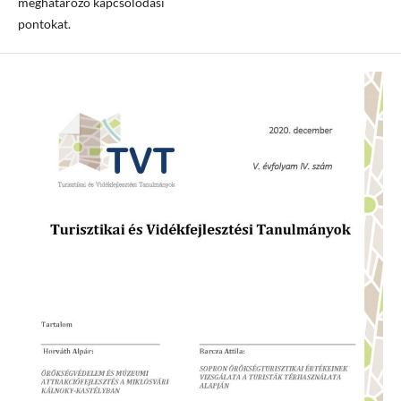
meghatározó kapcsolódási
pontokat.