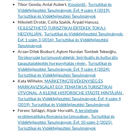
Tibor Gonda, Antal Aubert,
Köszöntő
,
Turisztikai és
Vidékfejlesztési Tanulmányok: Évf. 4 szám 4 (2019):
Turisztikai és Vidékfejlesztési Tanulmányok
Nikolett Drotár, Csilla Szalók, Árpád Hanusz,
FEJLESZTHETŐ TURISZTIKAI ÉRTÉKEK TOKAJ-
HEGYALJÁN
,
Turisztikai és Vidékfejlesztési Tanulmányok:
Évf. 1 szám 3 (2016): Turisztikai és Vidékfejlesztési
Tanulmányok
Arzan Dilek Bozkurt, Aşkım Nurdan Tümbek Tekeoğlu,
Törökország turizmusstratégiái: Spirituális és kulturális
tapasztalatépítés horgonyhatás révén
,
Turisztikai és
Vidékfejlesztési Tanulmányok: Évf. 9 szám 4 (2024):
Turisztikai és Vidékfejlesztési Tanulmányok
Kata Wilhelm,
MARKETINGTEVÉKENYSÉG ÉS
MÁRKAVIZSGÁLAT EGY TEMATIKUS TURISZTIKAI
ÚTVONAL, A KLEINE HISTORISCHE STÄDTE MINTÁJÁN
,
Turisztikai és Vidékfejlesztési Tanulmányok: Évf. 4 szám 4
(2019): Turisztikai és Vidékfejlesztési Tanulmányok
Ferenc Szilágyi, Alpár Horváth,
A területiség
problematikája Románia turizmusában
,
Turisztikai és
Vidékfejlesztési Tanulmányok: Évf. 10 szám 2 (2025):
Turisztikai és Vidékfejlesztési Tanulmányok