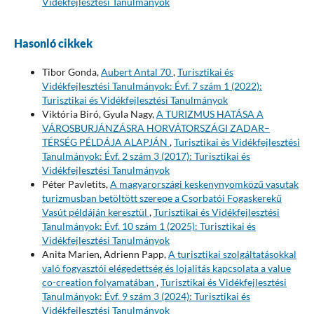
Vidékfejlesztési Tanulmányok
Hasonló cikkek
Tibor Gonda,
Aubert Antal 70
,
Turisztikai és
Vidékfejlesztési Tanulmányok: Évf. 7 szám 1 (2022):
Turisztikai és Vidékfejlesztési Tanulmányok
Viktória Biró, Gyula Nagy,
A TURIZMUS HATÁSA A
VÁROSBURJÁNZÁSRA HORVÁTORSZÁGI ZADAR–
TÉRSÉG PÉLDÁJA ALAPJÁN
,
Turisztikai és Vidékfejlesztési
Tanulmányok: Évf. 2 szám 3 (2017): Turisztikai és
Vidékfejlesztési Tanulmányok
Péter Pavletits,
A magyarországi keskenynyomközű vasutak
turizmusban betöltött szerepe a Csorbatói Fogaskerekű
Vasút példáján keresztül
,
Turisztikai és Vidékfejlesztési
Tanulmányok: Évf. 10 szám 1 (2025): Turisztikai és
Vidékfejlesztési Tanulmányok
Anita Marien, Adrienn Papp,
A turisztikai szolgáltatásokkal
való fogyasztói elégedettség és lojalitás kapcsolata a value
co-creation folyamatában
,
Turisztikai és Vidékfejlesztési
Tanulmányok: Évf. 9 szám 3 (2024): Turisztikai és
Vidékfejlesztési Tanulmányok