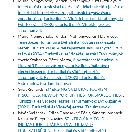
Munei Nengovhela, Tondani Nethengwe, Gift Dafuleya,
A
temetkezési utazók viselkedési szándékainak előrejelzése a
turisztikai termékek és szolgáltatások fogyasztására
vonatkozóan
,
Turisztikai és Vidékfejlesztési Tanulmányok:
Évf. 10 szám 4 (2025): Turisztikai és Vidékfejlesztési
Tanulmányok
Munei Nengovhela, Tondani Nethengwe, Gift Dafuleya,
Temetkezési turizmus a Dél-afrikai Köztársaság északi
részén
,
Turisztikai és Vidékfejlesztési Tanulmányok: Évf. 9
szám 4 (2024): Turisztikai és Vidékfejlesztési Tanulmányok
Yvette Szabados, Péter Merza,
A hozzáférhető turizmus –
kitekintő Baranya vármegye turisztikai kínálatának
elérhetőségére
,
Turisztikai és Vidékfejlesztési
Tanulmányok: Évf. 8 szám 4 (2023): Turisztikai és
Vidékfejlesztési Tanulmányok
Greg Richards,
EMERGING CULTURAL TOURISM
PRACTICES: NEW OPPORTUNITIES FOR SMALL CITIES?
,
Turisztikai és Vidékfejlesztési Tanulmányok: Évf. 6 szám 4
(2021): Turisztikai és Vidékfejlesztési Tanulmányok
István Valánszki, Edina Dancsokné Fóris, Sándor Jombach,
Krisztina Filepné Kovács,
SZINERGIÁK A ZÖLD
INFRASTRUKTÚRÁBAN ÉS A TURIZMUS
FEJLESZTÉSÉBEN
,
Turisztikai és Vidékfejlesztési