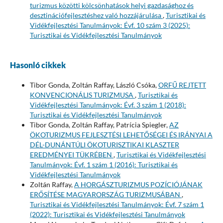
turizmus közötti kölcsönhatások helyi gazdasághoz és
desztinációfejlesztéshez való hozzájárulása
,
Turisztikai és
Vidékfejlesztési Tanulmányok: Évf. 10 szám 3 (2025):
Turisztikai és Vidékfejlesztési Tanulmányok
Hasonló cikkek
Tibor Gonda, Zoltán Raffay, László Csóka,
ORFŰ REJTETT
KONVENCIONÁLIS TURIZMUSA
,
Turisztikai és
Vidékfejlesztési Tanulmányok: Évf. 3 szám 1 (2018):
Turisztikai és Vidékfejlesztési Tanulmányok
Tibor Gonda, Zoltán Raffay, Patrícia Spiegler,
AZ
ÖKOTURIZMUS FEJLESZTÉSI LEHETŐSÉGEI ÉS IRÁNYAI A
DÉL-DUNÁNTÚLI ÖKOTURISZTIKAI KLASZTER
EREDMÉNYEI TÜKRÉBEN
,
Turisztikai és Vidékfejlesztési
Tanulmányok: Évf. 1 szám 1 (2016): Turisztikai és
Vidékfejlesztési Tanulmányok
Zoltán Raffay,
A HORGÁSZTURIZMUS POZÍCIÓJÁNAK
ERŐSÍTÉSE MAGYARORSZÁG TURIZMUSÁBAN
,
Turisztikai és Vidékfejlesztési Tanulmányok: Évf. 7 szám 1
(2022): Turisztikai és Vidékfejlesztési Tanulmányok