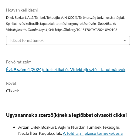
Hogyan kell idézni
Dilek Bozkurt, A., & Tümbek Tekeoğlu, A. N. (2024). Törökország turizmusstratégiái:
Spirituális és kulturális tapasztalatépítés horgonyhatás révén .
Turisztikai és
Vidékfejlesztési Tanulmányok
,
9
(4). https://doi.org/10.15170/TVT.2024.09.04.06
Idézet formátumok
Folyóirat szám
Évf. 9 szám 4 (2024): Turisztikai és Vidékfejlesztési Tanulmányok
Rovat
Cikkek
Ugyanannak a szerző(k)nek a legtöbbet olvasott cikkei
Arzan Dilek Bozkurt, Aşkım Nurdan Tümbek Tekeoğlu,
Necla İlter Küçükçolak,
A földrajzi jelzésű termékek és a