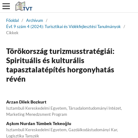
Főoldal
/
Archívum
/
Évf. 9 szám 4 (2024): Turisztikai és Vidékfejlesztési Tanulmányok
/
Cikkek
Törökország turizmusstratégiái:
Spirituális és kulturális
tapasztalatépítés horgonyhatás
révén
Arzan Dilek Bozkurt
Isztambuli Kereskedelmi Egyetem, Társadalomtudományi Intézet,
Marketing Menedzsment Program
Aşkım Nurdan Tümbek Tekeoğlu
Isztambuli Kereskedelmi Egyetem, Gazdálkodástudományi Kar,
Logisztika Tanszék