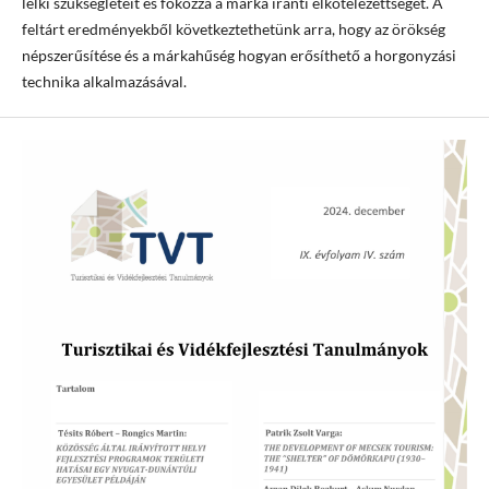
lelki szükségleteit és fokozza a márka iránti elkötelezettséget. A
feltárt eredményekből következtethetünk arra, hogy az örökség
népszerűsítése és a márkahűség hogyan erősíthető a horgonyzási
technika alkalmazásával.