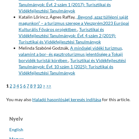
Tanulmányok: Évf. 2 szám 1 (2017): Turisztikai és
Vidékfejlesztési Tanulmányok
Katalin Lőrincz, Ágnes Raffay,
„Beyond, azaz túllépni saját
magunkon” – a turizmus szerepe a Veszprém2023 Európai
Kulturális Főváros projektben
,
Turisztikai és
Vidékfejlesztési Tanulmányok: Évf. 4 szám 2 (2019):
Turisztikai és Vidékfejlesztési Tanulmányok
Melinda Szabóné Godzsák,
A minőségi vidéki turizmus,
valamint a bor- és gasztroturizmus jelentősége a Tokaji
borvidék turistái körében
,
Turisztikai és Vidékfejlesztési
Tanulmányok: Évf. 10 szám 1 (2025): Turisztikai és
Vidékfejlesztési Tanulmányok
1
2
3
4
5
6
7
8
9
10
>
>>
You may also
Haladó hasonlósági keresés indítása
for this article.
Nyelv
English
Magyar