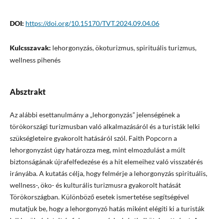
DOI:
https://doi.org/10.15170/TVT.2024.09.04.06
Kulcsszavak:
lehorgonyzás, ökoturizmus, spirituális turizmus,
wellness pihenés
Absztrakt
Az alábbi esettanulmány a „lehorgonyzás” jelenségének a
törökországi turizmusban való alkalmazásáról és a turisták lelki
szükségleteire gyakorolt hatásáról szól. Faith Popcorn a
lehorgonyzást úgy határozza meg, mint elmozdulást a múlt
biztonságának újrafelfedezése és a hit elemeihez való visszatérés
irányába. A kutatás célja, hogy felmérje a lehorgonyzás spirituális,
wellness-, öko- és kulturális turizmusra gyakorolt hatását
Törökországban. Különböző esetek ismertetése segítségével
mutatjuk be, hogy a lehorgonyzó hatás miként elégíti ki a turisták