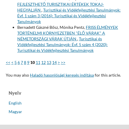
FEJLESZTHETŐ TURISZTIKAI ÉRTÉKEK TOKAJ-
HEGYALJÁN
,
Turisztikai és Vidékfejlesztési Tanulmányok:
Évf. 1 szám 3 (2016): Turisztikai és Vidékfejlesztési
Tanulmányok
Bernadett Gászné Bősz, Mónika Pentz,
FRISS ÉLMÉNYEK
TÖRTÉNELMI KÖRNYEZETBEN "ÉLŐ VÁRAK" A
NÉMETORSZÁGI VÁRAK ÚTJÁN
,
Turisztikai és
Vidékfejlesztési Tanulmányok: Évf. 5 szám 4 (2020):
Turisztikai és Vidékfejlesztési Tanulmányok
<<
<
5
6
7
8
9
10
11
12
13
14
>
>>
You may also
Haladó hasonlósági keresés indítása
for this article.
Nyelv
English
Magyar