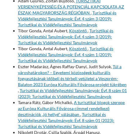
Ádám Gyurkó, Zoltán Bujdosó,
TURISZTIKAI
VERSENYKÉPESSÉG ÉS A POTENCIÁL KAPCSOLATA AZ
ÉSZAK-MAGYARORSZÁG RÉGIÓBAN
,
Turisztikai és
Vidékfejlesztési Tanulmányok: Évf. 4 szám 3 (2019):
Turisztikai és Vidékfejlesztési Tanulmányok
Tibor Gonda, Antal Aubert,
Köszöntő
,
Turisztikai és
Vidékfejlesztési Tanulmányok: Évf. 4 szám 3 (2019):
Turisztikai és Vidékfejlesztési Tanulmányok
Tibor Gonda, Antal Aubert,
Köszöntő
,
Turisztikai és
Vidékfejlesztési Tanulmányok: Évf. 4 szám 1 (2019):
Turisztikai és Vidékfejlesztési Tanulmányok
Eszter Madarász, Ágnes Raffay-Danyi, Judit Sulyok,
Túl a
városhatárokon? – Egyetemi közösségek kulturális
fogyasztásának időbeli és térbeli vetületei a Veszprém-
Balaton 2023 Európa Kulturális Fővárosa projekt tükrében
,
Turisztikai és Vidékfejlesztési Tanulmányok: Évf. 8 szám 01
(2023): Turisztikai és Vidékfejlesztési Tanulmányok
Tamara Rátz, Gábor Michalkó,
A turisztikai blogok szerepe
az Európa Kulturális Fővárosa címmel rendelkező
desztinációk „jó hellyé” válásában
,
Turisztikai és
Vidékfejlesztési Tanulmányok: Évf. 8 szám 01 (2023):
Turisztikai és Vidékfejlesztési Tanulmányok
Nikolett Drotár, Csilla Szalók, Árpád Hanusz,