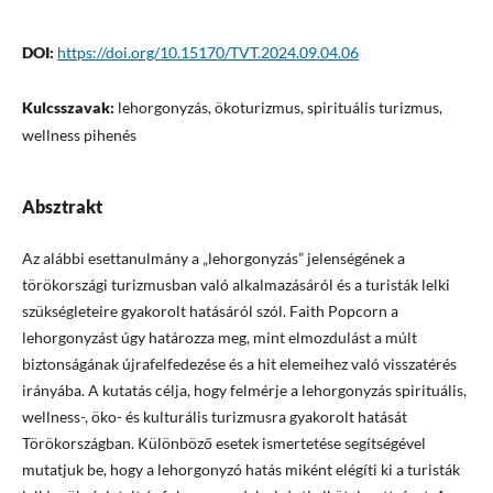
DOI:
https://doi.org/10.15170/TVT.2024.09.04.06
Kulcsszavak:
lehorgonyzás, ökoturizmus, spirituális turizmus,
wellness pihenés
Absztrakt
Az alábbi esettanulmány a „lehorgonyzás” jelenségének a
törökországi turizmusban való alkalmazásáról és a turisták lelki
szükségleteire gyakorolt hatásáról szól. Faith Popcorn a
lehorgonyzást úgy határozza meg, mint elmozdulást a múlt
biztonságának újrafelfedezése és a hit elemeihez való visszatérés
irányába. A kutatás célja, hogy felmérje a lehorgonyzás spirituális,
wellness-, öko- és kulturális turizmusra gyakorolt hatását
Törökországban. Különböző esetek ismertetése segítségével
mutatjuk be, hogy a lehorgonyzó hatás miként elégíti ki a turisták