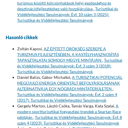
turizmus közötti kölcsönhatások helyi gazdasághoz és
desztinációfejlesztéshez való hozzájárulása
,
Turisztikai és
Vidékfejlesztési Tanulmányok: Évf. 10 szám 3 (2025):
Turisztikai és Vidékfejlesztési Tanulmányok
Hasonló cikkek
Zoltán Kaposi,
AZ ÉPÍTETT ÖRÖKSÉG SZEREPE A
TURIZMUS FEJLESZTÉSÉBEN. A KASTÉLYHASZNOSÍTÁS
TAPASZTALATAI SOMOGY MEGYE MINTÁJÁN
,
Turisztikai
és Vidékfejlesztési Tanulmányok: Évf. 3 szám 3 (2018):
Turisztikai és Vidékfejlesztési Tanulmányok
Dániel Balizs, Gábor Michalkó,
A TURISZTIKAI POTENCIÁL
MEGÚJULÓ ENERGIA ORIENTÁLT BEFOLYÁSOLÁSÁNAK
ALTERNATÍVÁJA EGY NÓGRÁDI MINTATERÜLETEN
,
Turisztikai és Vidékfejlesztési Tanulmányok: Évf. 2 szám 4
(2017): Turisztikai és Vidékfejlesztési Tanulmányok
Gergely Marton, László Csóka, Tamás Varga, Kata Szalai,
A
modern sportturisztikai fogyasztási trendek a Spartan Race
példáján
,
Turisztikai és Vidékfejlesztési Tanulmányok: Évf. 8
szám 4 (2023): Turisztikai és Vidékfejlesztési Tanulmányok