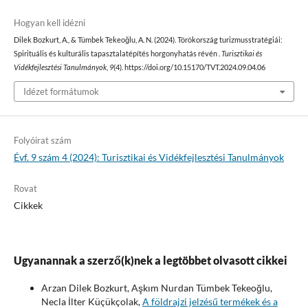
Hogyan kell idézni
Dilek Bozkurt, A., & Tümbek Tekeoğlu, A. N. (2024). Törökország turizmusstratégiái:
Spirituális és kulturális tapasztalatépítés horgonyhatás révén .
Turisztikai és
Vidékfejlesztési Tanulmányok
,
9
(4). https://doi.org/10.15170/TVT.2024.09.04.06
Idézet formátumok
Folyóirat szám
Évf. 9 szám 4 (2024): Turisztikai és Vidékfejlesztési Tanulmányok
Rovat
Cikkek
Ugyanannak a szerző(k)nek a legtöbbet olvasott cikkei
Arzan Dilek Bozkurt, Aşkım Nurdan Tümbek Tekeoğlu,
Necla İlter Küçükçolak,
A földrajzi jelzésű termékek és a