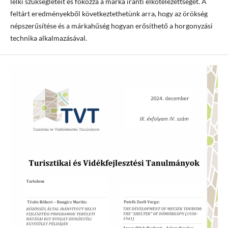
lelki szükségleteit és fokozza a márka iránti elkötelezettséget. A
feltárt eredményekből következtethetünk arra, hogy az örökség
népszerűsítése és a márkahűség hogyan erősíthető a horgonyzási
technika alkalmazásával.