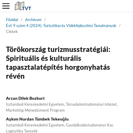
Főoldal
/
Archívum
/
Évf. 9 szám 4 (2024): Turisztikai és Vidékfejlesztési Tanulmányok
/
Cikkek
Törökország turizmusstratégiái:
Spirituális és kulturális
tapasztalatépítés horgonyhatás
révén
Arzan Dilek Bozkurt
Isztambuli Kereskedelmi Egyetem, Társadalomtudományi Intézet,
Marketing Menedzsment Program
Aşkım Nurdan Tümbek Tekeoğlu
Isztambuli Kereskedelmi Egyetem, Gazdálkodástudományi Kar,
Logisztika Tanszék