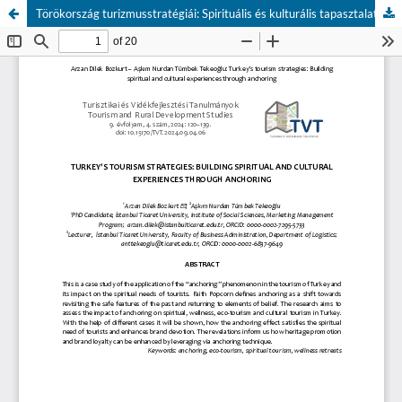
Törökország turizmusstratégiái: Spirituális és kulturális tapasztalatépítés horgonyhatás révén