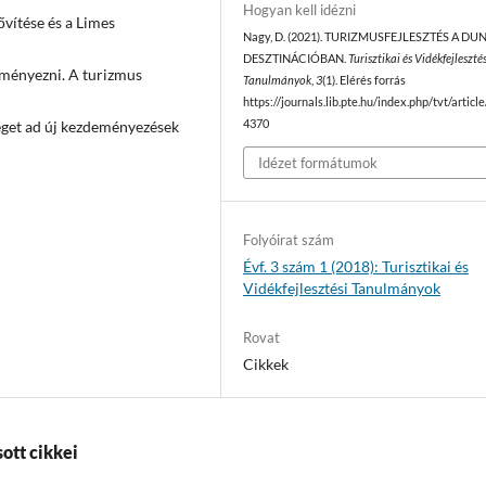
Hogyan kell idézni
ővítése és a Limes
Nagy, D. (2021). TURIZMUSFEJLESZTÉS A DU
DESZTINÁCIÓBAN.
Turisztikai és Vidékfejlesztés
dményezni. A turizmus
Tanulmányok
,
3
(1). Elérés forrás
https://journals.lib.pte.hu/index.php/tvt/articl
őséget ad új kezdeményezések
4370
Idézet formátumok
Folyóirat szám
Évf. 3 szám 1 (2018): Turisztikai és
Vidékfejlesztési Tanulmányok
Rovat
Cikkek
ott cikkei