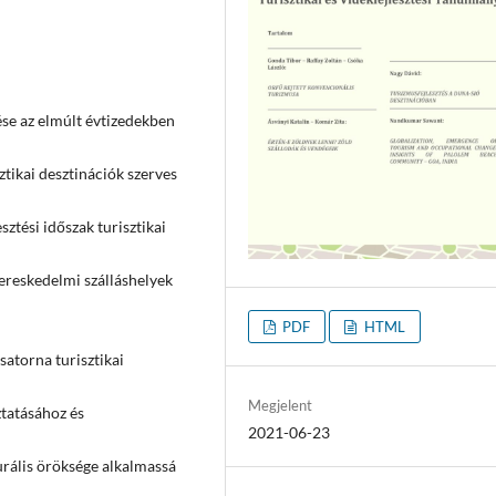
ése az elmúlt évtizedekben
ztikai desztinációk szerves
tési időszak turisztikai
ereskedelmi szálláshelyek
PDF
HTML
satorna turisztikai
Megjelent
ztatásához és
2021-06-23
turális öröksége alkalmassá