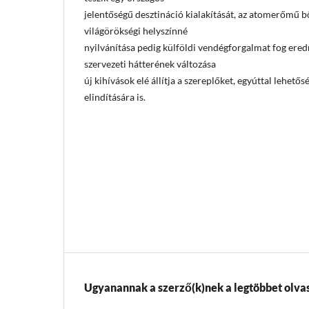
jelentőségű desztináció kialakítását, az atomerőmű b
világörökségi helyszínné
nyilvánítása pedig külföldi vendégforgalmat fog ere
szervezeti hátterének változása
új kihívások elé állítja a szereplőket, egyúttal lehet
elindítására is.
Ugyanannak a szerző(k)nek a legtöbbet olvas