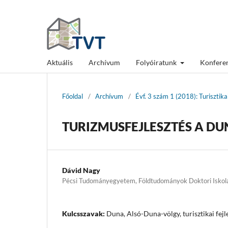
Aktuális
Archívum
Folyóiratunk
Konfere
Főoldal
/
Archívum
/
Évf. 3 szám 1 (2018): Turisztik
TURIZMUSFEJLESZTÉS A DU
Dávid Nagy
Pécsi Tudományegyetem, Földtudományok Doktori Iskol
Kulcsszavak:
Duna, Alsó-Duna-völgy, turisztikai fejl