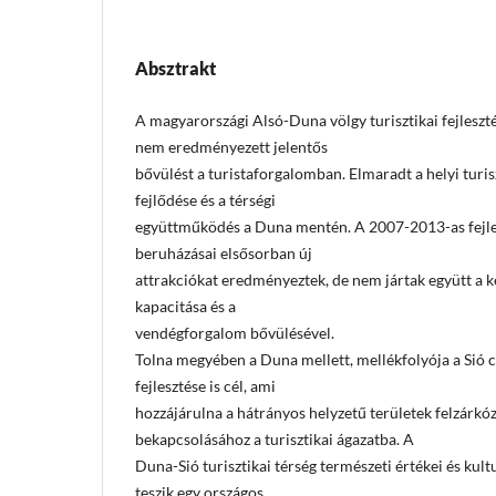
Absztrakt
A magyarországi Alsó-Duna völgy turisztikai fejleszt
nem eredményezett jelentős
bővülést a turistaforgalomban. Elmaradt a helyi turis
fejlődése és a térségi
együttműködés a Duna mentén. A 2007-2013-as fejlesz
beruházásai elsősorban új
attrakciókat eredményeztek, de nem jártak együtt a k
kapacitása és a
vendégforgalom bővülésével.
Tolna megyében a Duna mellett, mellékfolyója a Sió c
fejlesztése is cél, ami
hozzájárulna a hátrányos helyzetű területek felzárkó
bekapcsolásához a turisztikai ágazatba. A
Duna-Sió turisztikai térség természeti értékei és kul
teszik egy országos