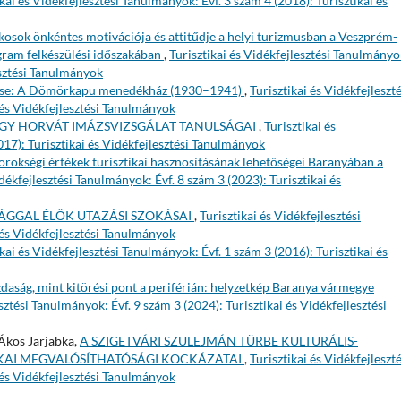
ikai és Vidékfejlesztési Tanulmányok: Évf. 3 szám 4 (2018): Turisztikai és
kosok önkéntes motivációja és attitűdje a helyi turizmusban a Veszprém-
gram felkészülési időszakában
,
Turisztikai és Vidékfejlesztési Tanulmányo
esztési Tanulmányok
dése: A Dömörkapu menedékház (1930–1941)
,
Turisztikai és Vidékfejleszté
 és Vidékfejlesztési Tanulmányok
EGY HORVÁT IMÁZSVIZSGÁLAT TANULSÁGAI
,
Turisztikai és
017): Turisztikai és Vidékfejlesztési Tanulmányok
örökségi értékek turisztikai hasznosításának lehetőségei Baranyában a
idékfejlesztési Tanulmányok: Évf. 8 szám 3 (2023): Turisztikai és
ÁGGAL ÉLŐK UTAZÁSI SZOKÁSAI
,
Turisztikai és Vidékfejlesztési
 és Vidékfejlesztési Tanulmányok
ikai és Vidékfejlesztési Tanulmányok: Évf. 1 szám 3 (2016): Turisztikai és
daság, mint kitörési pont a periférián: helyzetkép Baranya vármegye
sztési Tanulmányok: Évf. 9 szám 3 (2024): Turisztikai és Vidékfejlesztési
 Ákos Jarjabka,
A SZIGETVÁRI SZULEJMÁN TÜRBE KULTURÁLIS-
IKAI MEGVALÓSÍTHATÓSÁGI KOCKÁZATAI
,
Turisztikai és Vidékfejleszté
 és Vidékfejlesztési Tanulmányok