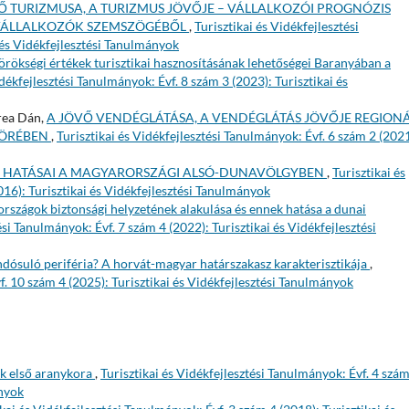
Ő TURIZMUSA, A TURIZMUS JÖVŐJE – VÁLLALKOZÓI PROGNÓZIS
I VÁLLALKOZÓK SZEMSZÖGÉBŐL
,
Turisztikai és Vidékfejlesztési
 és Vidékfejlesztési Tanulmányok
örökségi értékek turisztikai hasznosításának lehetőségei Baranyában a
idékfejlesztési Tanulmányok: Évf. 8 szám 3 (2023): Turisztikai és
rea Dán,
A JÖVŐ VENDÉGLÁTÁSA, A VENDÉGLÁTÁS JÖVŐJE REGIONÁ
KÖRÉBEN
,
Turisztikai és Vidékfejlesztési Tanulmányok: Évf. 6 szám 2 (2021
SI HATÁSAI A MAGYARORSZÁGI ALSÓ-DUNAVÖLGYBEN
,
Turisztikai és
016): Turisztikai és Vidékfejlesztési Tanulmányok
rszágok biztonsági helyzetének alakulása és ennek hatása a dunai
ési Tanulmányok: Évf. 7 szám 4 (2022): Turisztikai és Vidékfejlesztési
ndósuló periféria? A horvát-magyar határszakasz karakterisztikája
,
f. 10 szám 4 (2025): Turisztikai és Vidékfejlesztési Tanulmányok
k első aranykora
,
Turisztikai és Vidékfejlesztési Tanulmányok: Évf. 4 szám
ányok