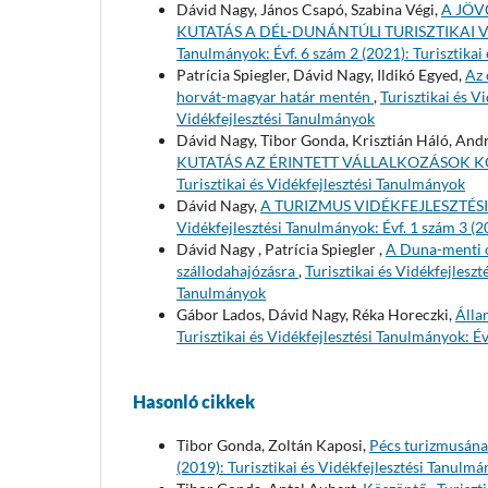
Dávid Nagy, János Csapó, Szabina Végi,
A JÖV
KUTATÁS A DÉL-DUNÁNTÚLI TURISZTIKA
Tanulmányok: Évf. 6 szám 2 (2021): Turisztikai
Patrícia Spiegler, Dávid Nagy, Ildikó Egyed,
Az 
horvát-magyar határ mentén
,
Turisztikai és V
Vidékfejlesztési Tanulmányok
Dávid Nagy, Tibor Gonda, Krisztián Háló, And
KUTATÁS AZ ÉRINTETT VÁLLALKOZÁSOK 
Turisztikai és Vidékfejlesztési Tanulmányok
Dávid Nagy,
A TURIZMUS VIDÉKFEJLESZTÉ
Vidékfejlesztési Tanulmányok: Évf. 1 szám 3 (2
Dávid Nagy , Patrícia Spiegler ,
A Duna-menti o
szállodahajózásra
,
Turisztikai és Vidékfejleszt
Tanulmányok
Gábor Lados, Dávid Nagy, Réka Horeczki,
Álla
Turisztikai és Vidékfejlesztési Tanulmányok: Év
Hasonló cikkek
Tibor Gonda, Zoltán Kaposi,
Pécs turizmusána
(2019): Turisztikai és Vidékfejlesztési Tanulm