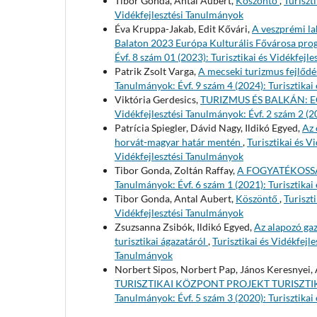
Tibor Gonda, Antal Aubert,
Köszöntő
,
Turiszt
Vidékfejlesztési Tanulmányok
Éva Kruppa-Jakab, Edit Kővári,
A veszprémi la
Balaton 2023 Európa Kulturális Fővárosa pro
Évf. 8 szám 01 (2023): Turisztikai és Vidékfejl
Patrik Zsolt Varga,
A mecseki turizmus fejlő
Tanulmányok: Évf. 9 szám 4 (2024): Turisztikai
Viktória Gerdesics,
TURIZMUS ÉS BALKÁN: 
Vidékfejlesztési Tanulmányok: Évf. 2 szám 2 (2
Patrícia Spiegler, Dávid Nagy, Ildikó Egyed,
Az 
horvát-magyar határ mentén
,
Turisztikai és V
Vidékfejlesztési Tanulmányok
Tibor Gonda, Zoltán Raffay,
A FOGYATÉKOSS
Tanulmányok: Évf. 6 szám 1 (2021): Turisztikai
Tibor Gonda, Antal Aubert,
Köszöntő
,
Turiszt
Vidékfejlesztési Tanulmányok
Zsuzsanna Zsibók, Ildikó Egyed,
Az alapozó gaz
turisztikai ágazatáról
,
Turisztikai és Vidékfejle
Tanulmányok
Norbert Sipos, Norbert Pap, János Keresnyei,
TURISZTIKAI KÖZPONT PROJEKT TURISZT
Tanulmányok: Évf. 5 szám 3 (2020): Turisztikai