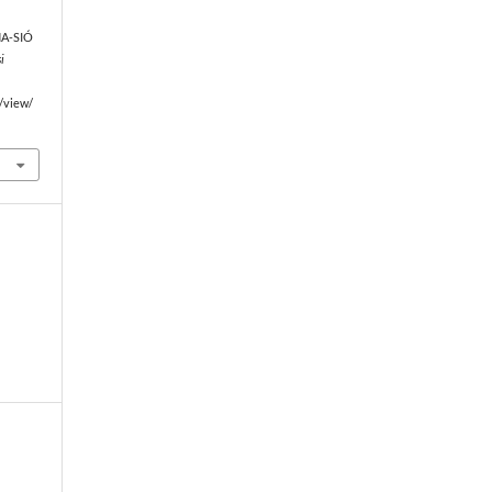
NA-SIÓ
i
e/view/