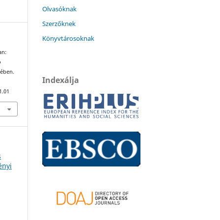
Olvasóknak
Szerzőknek
Könyvtárosoknak
an:
ó
rében.
Indexálja
1.01
s
ényi