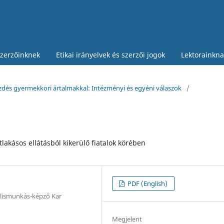
zerzőinknek
Etikai irányelvek és szerzői jogok
Lektorainkna
zdés gyermekkori ártalmakkal: Intézményi és egyéni válaszok
/
n
tlakásos ellátásból kikerülő fiatalok körében
PDF (English)
álismunkás-képző Kar
Megjelent