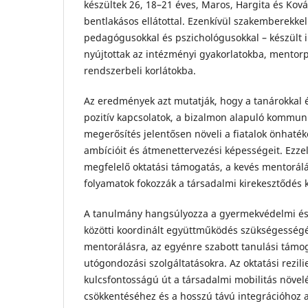
készültek 26, 18–21 éves, Maros, Hargita és Ko
bentlakásos ellátottal. Ezenkívül szakemberekkel
pedagógusokkal és pszichológusokkal – készült i
nyújtottak az intézményi gyakorlatokba, mento
rendszerbeli korlátokba.
Az eredmények azt mutatják, hogy a tanárokkal é
pozitív kapcsolatok, a bizalmon alapuló kommun
megerősítés jelentősen növeli a fiatalok önhaték
ambícióit és átmenettervezési képességeit. Ezz
megfelelő oktatási támogatás, a kevés mentorálás
folyamatok fokozzák a társadalmi kirekesztődés 
A tanulmány hangsúlyozza a gyermekvédelmi és 
közötti koordinált együttműködés szükségességét
mentorálásra, az egyénre szabott tanulási támo
utógondozási szolgáltatásokra. Az oktatási rezili
kulcsfontosságú út a társadalmi mobilitás növe
csökkentéséhez és a hosszú távú integrációhoz