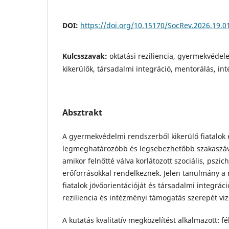
DOI:
https://doi.org/10.15170/SocRev.2026.19.0
Kulcsszavak:
oktatási reziliencia, gyermekvédel
kikerülők, társadalmi integráció, mentorálás, i
Absztrakt
A gyermekvédelmi rendszerből kikerülő fiatalok 
legmeghatározóbb és legsebezhetőbb szakaszá
amikor felnőtté válva korlátozott szociális, pszich
erőforrásokkal rendelkeznek. Jelen tanulmány a 
fiatalok jövőorientációját és társadalmi integráci
reziliencia és intézményi támogatás szerepét v
A kutatás kvalitatív megközelítést alkalmazott: fél