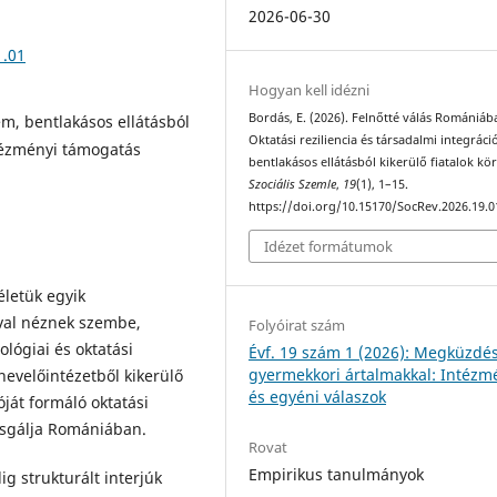
2026-06-30
1.01
Hogyan kell idézni
Bordás, E. (2026). Felnőtté válás Romániáb
em, bentlakásos ellátásból
Oktatási reziliencia és társadalmi integráci
ntézményi támogatás
bentlakásos ellátásból kikerülő fiatalok kö
Szociális Szemle
,
19
(1), 1–15.
https://doi.org/10.15170/SocRev.2026.19.0
Idézet formátumok
életük egyik
val néznek szembe,
Folyóirat szám
ológiai és oktatási
Évf. 19 szám 1 (2026): Megküzdé
gyermekkori ártalmakkal: Intézm
nevelőintézetből kikerülő
és egyéni válaszok
óját formáló oktatási
izsgálja Romániában.
Rovat
Empirikus tanulmányok
ig strukturált interjúk