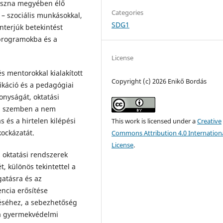
vászna megyében élő
Categories
 – szociális munkásokkal,
SDG1
nterjúk betekintést
rprogramokba és a
License
s mentorokkal kialakított
Copyright (c) 2026 Enikő Bordás
ikáció és a pedagógiai
onyságát, oktatási
el szemben a nem
 és a hirtelen kilépési
This work is licensed under a
Creative
kockázatát.
Commons Attribution 4.0 Internation
License
.
oktatási rendszerek
, különös tekintettel a
gatásra és az
encia erősítése
léséhez, a sebezhetőség
 a gyermekvédelmi