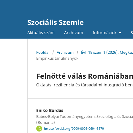
Szociális Szemle
Aktuális szám
Archívum
Információk
S
Főoldal
/
Archívum
/
Évf. 19 szám 1 (2026): Megkü
Empirikus tanulmányok
Felnőtté válás Romániába
Oktatási reziliencia és társadalmi integráció ben
Enikő Bordás
Babeș-Bolyai Tudományegyetem, Szociológia és Szoci
(Románia)
https://orcid.org/0009-0005-0694-5579