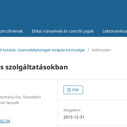
zerzőinknek
Etikai irányelvek és szerzői jogok
Lektorainkna
elő kutatás: Szenvedélybetegek terápiás közösségei
/
Különszám
is szolgáltatásokban
PDF
dományi Kar, Társadalmi
yok Tanszék
Megjelent
2015-12-31
-02.04