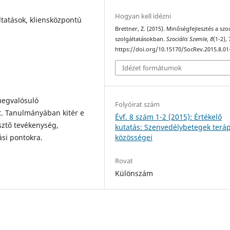
Hogyan kell idézni
ltatások, kliensközpontú
Brettner, Z. (2015). Minőségfejlesztés a szoc
szolgáltatásokban.
Szociális Szemle
,
8
(1-2),
https://doi.org/10.15170/SocRev.2015.8.01
Idézet formátumok
 megvalósuló
Folyóirat szám
t. Tanulmányában kitér e
Évf. 8 szám 1-2 (2015): Értékelő
sztő tevékenység,
kutatás: Szenvedélybetegek terá
közösségei
ási pontokra.
Rovat
Különszám