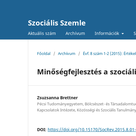
Szociális Szemle
Aktuális szám
Archívum
Információk
S
Főoldal
/
Archívum
/
Évf. 8 szám 1-2 (2015): Érték
Minőségfejlesztés a szociál
Zsuzsanna Brettner
Pécsi Tudományegyetem, Bölcsészet- és Társadalomtu
Kapcsolatok Intézete, Közösségi és Szociális Tanulmán
DOI:
https://doi.org/10.15170/SocRev.2015.8.01