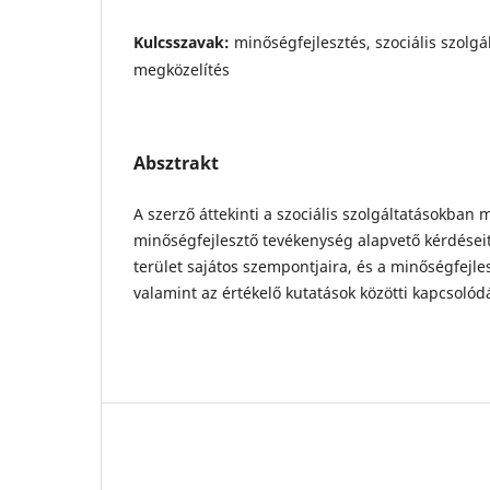
Kulcsszavak:
minőségfejlesztés, szociális szolgá
megközelítés
Absztrakt
A szerző áttekinti a szociális szolgáltatásokban
minőségfejlesztő tevékenység alapvető kérdései
terület sajátos szempontjaira, és a minőségfejle
valamint az értékelő kutatások közötti kapcsolód