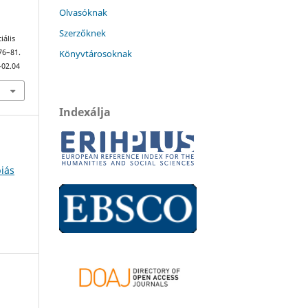
Olvasóknak
Szerzőknek
iális
Könyvtárosoknak
 76–81.
-02.04
Indexálja
piás