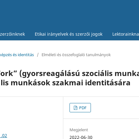
zerzőinknek
Etikai irányelvek és szerzői jogok
Lektorainkna
 képzés és identitás
/
Elméleti és összefoglaló tanulmányok
Work” (gyorsreagálású szociális munk
iális munkások szakmai identitására
PDF
Megjelent
1.02
2022-06-30