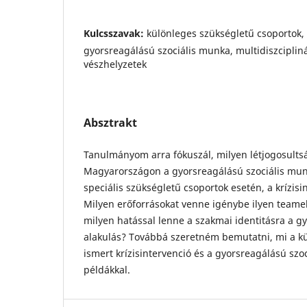
Kulcsszavak:
különleges szükségletű csoportok,
gyorsreagálású szociális munka, multidiszciplinár
vészhelyzetek
Absztrakt
Tanulmányom arra fókuszál, milyen létjogosult
Magyarországon a gyorsreagálású szociális mu
speciális szükségletű csoportok esetén, a krízisi
Milyen erőforrásokat venne igénybe ilyen teamek 
milyen hatással lenne a szakmai identitásra a g
alakulás? Továbbá szeretném bemutatni, mi a kü
ismert krízisintervenció és a gyorsreagálású szoc
példákkal.