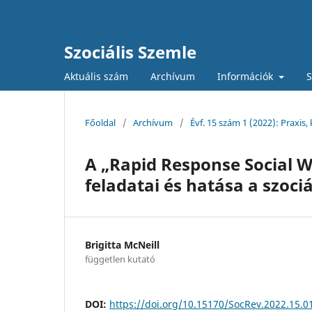
Szociális Szemle
Aktuális szám
Archívum
Információk
S
Főoldal
/
Archívum
/
Évf. 15 szám 1 (2022): Praxis,
A „Rapid Response Social 
feladatai és hatása a szoc
Brigitta McNeill
független kutató
DOI:
https://doi.org/10.15170/SocRev.2022.15.0