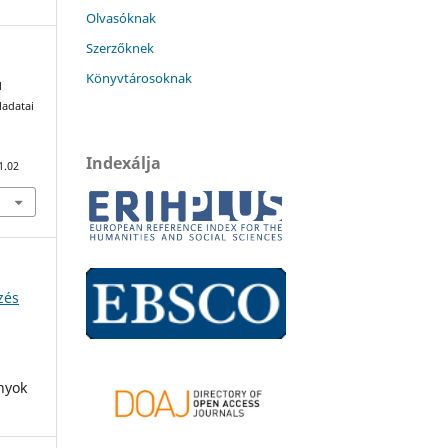
Olvasóknak
Szerzőknek
Könyvtárosoknak
l
ladatai
Indexálja
1.02
zés
nyok