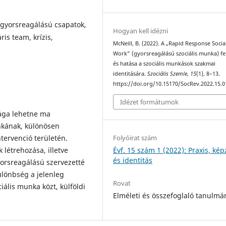
 gyorsreagálású csapatok,
Hogyan kell idézni
is team, krízis,
McNeill, B. (2022). A „Rapid Response Socia
Work” (gyorsreagálású szociális munka) fe
és hatása a szociális munkások szakmai
identitására.
Szociális Szemle
,
15
(1), 8–13.
https://doi.org/10.15170/SocRev.2022.15.0
Idézet formátumok
sága lehetne ma
nkának, különösen
Folyóirat szám
ntervenció területén.
Évf. 15 szám 1 (2022): Praxis, kép
létrehozása, illetve
és identitás
yorsreagálású szervezetté
lönbség a jelenleg
Rovat
iális munka közt, külföldi
Elméleti és összefoglaló tanulmá