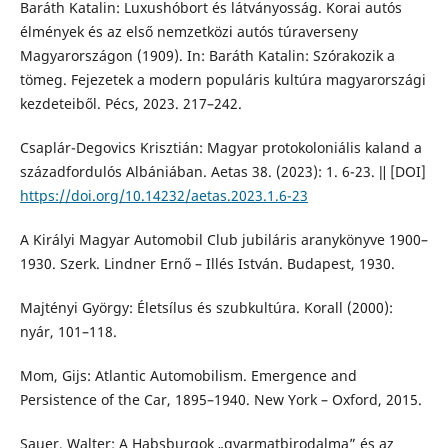
Baráth Katalin: Luxushóbort és látványosság. Korai autós
élmények és az első nemzetközi autós túraverseny
Magyarországon (1909). In: Baráth Katalin: Szórakozik a
tömeg. Fejezetek a modern populáris kultúra magyarországi
kezdeteiből. Pécs, 2023. 217–242.
Csaplár-Degovics Krisztián: Magyar protokoloniális kaland a
századfordulós Albániában. Aetas 38. (2023): 1. 6-23. ǁ [DOI]
https://doi.org/10.14232/aetas.2023.1.6-23
A Királyi Magyar Automobil Club jubiláris aranykönyve 1900–
1930. Szerk. Lindner Ernő – Illés István. Budapest, 1930.
Majtényi György: Életsílus és szubkultúra. Korall (2000):
nyár, 101–118.
Mom, Gijs: Atlantic Automobilism. Emergence and
Persistence of the Car, 1895–1940. New York – Oxford, 2015.
Sauer, Walter: A Habsburgok „gyarmatbirodalma” és az