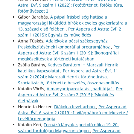
Astra: Évf. 9 szám 1 (2022): Fotótörténet, fotókultúra,
fotóművészet 2.
Gábor Barabás,
A pápai írásbeliség hatása a
magyarországi kiküldött bírók okleveles gyakorlatára a
13. század első felében
,
Per Aspera ad Astra: Évf. 2
szám 1 (2015): Egyház és művelődés
Anna Tüskés,
Adalékok a pécsi székesegyház
freskódíszítésének ikonográfiai programjához
,
Per
Aspera ad Astra: Évf. 6 szám 1 (2019): Ikonográfiai
megközelítések a történeti kutatásban
Zsófia Bárány,
Kedves Barátom! ‒ Marczali Henrik
katolikus kapcsolatai
,
Per Aspera ad Astra: Évf. 11
szám 2 (2024): Marczali Henrik történetírása.
Szocializáció, történeti elbeszélés, összehasonlítás
Katalin Vörös,
A magyar iparoktatás „hadi útja”
,
Per
Aspera ad Astra: Évf. 2 szám 2 (2015): Iskolák és
életpályák
Henrietta Hecker,
Diákok a levéltárban
,
Per Aspera ad
Astra: Évf. 6 szám 2 (2019): I. világháború emlékezete /
Levéltárpedagógia
Katalin Kéri,
Tornázó lányok, sportoló nők a 19–20.
század fordulóján Magyarországon
,
Per Aspera ad