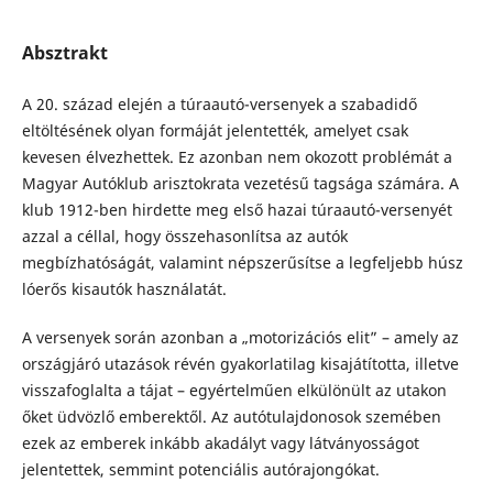
Absztrakt
A 20. század elején a túraautó-versenyek a szabadidő
eltöltésének olyan formáját jelentették, amelyet csak
kevesen élvezhettek. Ez azonban nem okozott problémát a
Magyar Autóklub arisztokrata vezetésű tagsága számára. A
klub 1912-ben hirdette meg első hazai túraautó-versenyét
azzal a céllal, hogy összehasonlítsa az autók
megbízhatóságát, valamint népszerűsítse a legfeljebb húsz
lóerős kisautók használatát.
A versenyek során azonban a „motorizációs elit” – amely az
országjáró utazások révén gyakorlatilag kisajátította, illetve
visszafoglalta a tájat – egyértelműen elkülönült az utakon
őket üdvözlő emberektől. Az autótulajdonosok szemében
ezek az emberek inkább akadályt vagy látványosságot
jelentettek, semmint potenciális autórajongókat.