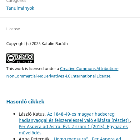
Categories
Tanulmányok
License
Copyright (c) 2025 Katalin Baráth
This work is licensed under a
Creative Commons Attribution-
NonCommercial-NoDerivatives 4.0 International License
.
Hasonló cikkek
László Katus,
Az 1848-49-es magyar hadsereg
hadianyaggal és felszereléssel való ellátása (részlet)
,
Per Aspera ad Astra: Évf. 2 szám 1 (2015): Egyház és
művelődés
Anna Peternák,
„Homo mensura”
,
Per Aspera ad