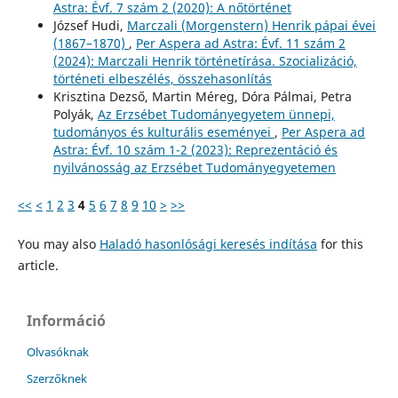
Astra: Évf. 7 szám 2 (2020): A nőtörténet
József Hudi,
Marczali (Morgenstern) Henrik pápai évei
(1867–1870)
,
Per Aspera ad Astra: Évf. 11 szám 2
(2024): Marczali Henrik történetírása. Szocializáció,
történeti elbeszélés, összehasonlítás
Krisztina Dezső, Martin Méreg, Dóra Pálmai, Petra
Polyák,
Az Erzsébet Tudományegyetem ünnepi,
tudományos és kulturális eseményei
,
Per Aspera ad
Astra: Évf. 10 szám 1-2 (2023): Reprezentáció és
nyilvánosság az Erzsébet Tudományegyetemen
<<
<
1
2
3
4
5
6
7
8
9
10
>
>>
You may also
Haladó hasonlósági keresés indítása
for this
article.
Információ
Olvasóknak
Szerzőknek