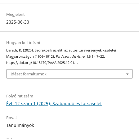
Megjelent
2025-06-30
Hogyan kell idézni
Baráth, K. (2025). Szórakozik az elit: az autós túraversenyek kezdetei
Magyarországon (1909–1912).
Per Aspera Ad Astra
,
12
(1), 7–22.
https://doi.org/10.15170/PAAA.2025.12.01.1.
Idézet formátumok
Folyóirat szám
Évf. 12 szám 1 (2025): Szabadidő és társasélet
Rovat
Tanulmányok