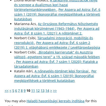
Zsófia Molnár-Kovács,
A tankönyvi illusztrációk helye
és szerepe a dualizmus kori hazai
történelemtankönyvekben
,
Per Aspera ad Astra: Évf. 6
szám 1 (2019): Ikonográfiai megközelítések a történeti
kutatásban
Marianna Ács,
Az Országos Református Nőszövetség
indulásának körülményei (1943–1944)
,
Per Aspera ad
Astra: Évf. 8 szám 1. (2021): A nőtörténet 2.
Norbert Csibi,
Társadalmi integráció, mobilitás és
reprodukció
,
Per Aspera ad Astra: Évf. 6 szám 2
(2019): I. világháború emlékezete / Levéltárpedagógia
Norbert Csibi,
„Birodalmi karrierutak” és Ausztria
változó „egyetemi terei” a 19. század második felében
,
Per Aspera ad Astra: Évf. 7 szám 1 (2020): Fiatalok a
társadalomban
Katalin Kéri,
A nőnevelés-történet képi forrásai
,
Per
Aspera ad Astra: Évf. 6 szám 1 (2019): Ikonográfiai
megközelítések a történeti kutatásban
<<
<
5
6
7
8
9
10
11
12
13
14
>
>>
You may also
Haladó hasonlósági keresés indítása
for this