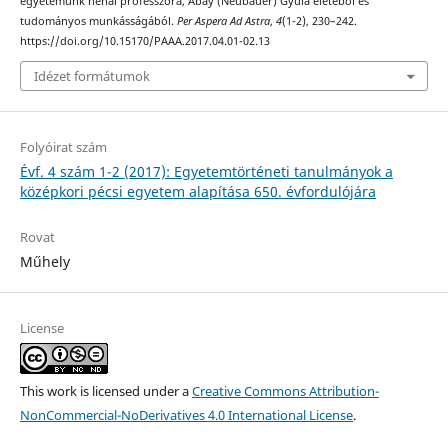
egyetemünk néhai professzora, Abay (Neubauer) Gyula életéből és
tudományos munkásságából.
Per Aspera Ad Astra
,
4
(1-2), 230–242.
https://doi.org/10.15170/PAAA.2017.04.01-02.13
Idézet formátumok
Folyóirat szám
Évf. 4 szám 1-2 (2017): Egyetemtörténeti tanulmányok a
középkori pécsi egyetem alapítása 650. évfordulójára
Rovat
Műhely
License
This work is licensed under a
Creative Commons Attribution-
NonCommercial-NoDerivatives 4.0 International License
.