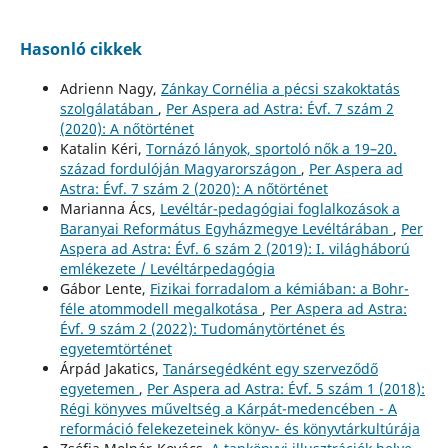
Hasonló cikkek
Adrienn Nagy,
Zánkay Cornélia a pécsi szakoktatás
szolgálatában
,
Per Aspera ad Astra: Évf. 7 szám 2
(2020): A nőtörténet
Katalin Kéri,
Tornázó lányok, sportoló nők a 19–20.
század fordulóján Magyarországon
,
Per Aspera ad
Astra: Évf. 7 szám 2 (2020): A nőtörténet
Marianna Ács,
Levéltár-pedagógiai foglalkozások a
Baranyai Református Egyházmegye Levéltárában
,
Per
Aspera ad Astra: Évf. 6 szám 2 (2019): I. világháború
emlékezete / Levéltárpedagógia
Gábor Lente,
Fizikai forradalom a kémiában: a Bohr-
féle atommodell megalkotása
,
Per Aspera ad Astra:
Évf. 9 szám 2 (2022): Tudománytörténet és
egyetemtörténet
Árpád Jakatics,
Tanársegédként egy szerveződő
egyetemen
,
Per Aspera ad Astra: Évf. 5 szám 1 (2018):
Régi könyves műveltség a Kárpát-medencében - A
reformáció felekezeteinek könyv- és könyvtárkultúrája