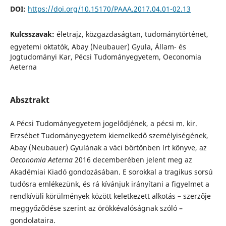
DOI:
https://doi.org/10.15170/PAAA.2017.04.01-02.13
Kulcsszavak:
életrajz, közgazdaságtan, tudománytörténet,
egyetemi oktatók, Abay (Neubauer) Gyula, Állam- és
Jogtudományi Kar, Pécsi Tudományegyetem, Oeconomia
Aeterna
Absztrakt
A Pécsi Tudományegyetem jogelődjének, a pécsi m. kir.
Erzsébet Tudományegyetem kiemelkedő személyiségének,
Abay (Neubauer) Gyulának a váci börtönben írt könyve, az
Oeconomia Aeterna
2016 decemberében jelent meg az
Akadémiai Kiadó gondozásában. E sorokkal a tragikus sorsú
tudósra emlékezünk, és rá kívánjuk irányítani a figyelmet a
rendkívüli körülmények között keletkezett alkotás – szerzője
meggyőződése szerint az örökkévalóságnak szóló –
gondolataira.