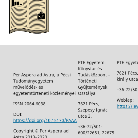
PTE Egyetemi
PTE Egyet
Könyvtár és
7621 Pécs
Per Aspera ad Astra, a Pécsi
Tudásközpont –
király utca
Tudományegyetem
Történeti
művelődés- és
Gyűjtemények
+36-72/50
egyetemtörténeti közleményei
Osztálya
Weblap:
ISSN 2064-6038
7621 Pécs,
https://le
Szepesy Ignác
DOI:
utca 3.
https://doi.org/10.15170/PAAA
+36-72/501-
Copyright © Per Aspera ad
600/22651, 22675
Astra 2013–2020