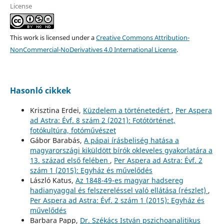
License
This work is licensed under a
Creative Commons Attribution-
NonCommercial-NoDerivatives 4.0 International License
.
Hasonló cikkek
Krisztina Erdei,
Küzdelem a történetedért
,
Per Aspera
ad Astra: Évf. 8 szám 2 (2021): Fotótörténet,
fotókultúra, fotóművészet
Gábor Barabás,
A pápai írásbeliség hatása a
magyarországi kiküldött bírók okleveles gyakorlatára a
13. század első felében
,
Per Aspera ad Astra: Évf. 2
szám 1 (2015): Egyház és művelődés
László Katus,
Az 1848-49-es magyar hadsereg
hadianyaggal és felszereléssel való ellátása (részlet)
,
Per Aspera ad Astra: Évf. 2 szám 1 (2015): Egyház és
művelődés
Barbara Papp,
Dr. Székács István pszichoanalitikus