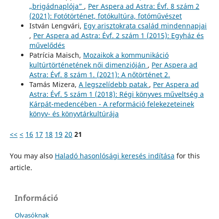
„brigádnaplója”
,
Per Aspera ad Astra: Évf. 8 szám 2
(2021): Fotótörténet, fotókultúra, fotóművészet
István Lengvári,
Egy arisztokrata család mindennapjai
,
Per Aspera ad Astra: Évf. 2 szám 1 (2015): Egyház és
művelődés
Patrícia Maisch,
Mozaikok a kommunikáció
kultúrtörténetének női dimenzióján
,
Per Aspera ad
Astra: Évf. 8 szám 1. (2021): A nőtörténet 2.
Tamás Mizera,
A legszelídebb patak
,
Per Aspera ad
Astra: Évf. 5 szám 1 (2018): Régi könyves műveltség a
Kárpát-medencében - A reformáció felekezeteinek
könyv- és könyvtárkultúrája
<<
<
16
17
18
19
20
21
You may also
Haladó hasonlósági keresés indítása
for this
article.
Információ
Olvasóknak