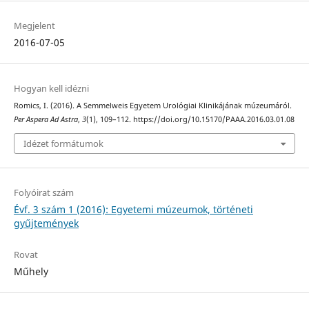
Megjelent
2016-07-05
Hogyan kell idézni
Romics, I. (2016). A Semmelweis Egyetem Urológiai Klinikájának múzeumáról.
Per Aspera Ad Astra
,
3
(1), 109–112. https://doi.org/10.15170/PAAA.2016.03.01.08
Idézet formátumok
Folyóirat szám
Évf. 3 szám 1 (2016): Egyetemi múzeumok, történeti
gyűjtemények
Rovat
Műhely