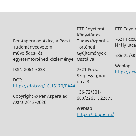
PTE Egyetemi
PTE Egyet
Könyvtár és
7621 Pécs
Per Aspera ad Astra, a Pécsi
Tudásközpont –
király utca
Tudományegyetem
Történeti
művelődés- és
Gyűjtemények
+36-72/50
egyetemtörténeti közleményei
Osztálya
Weblap:
ISSN 2064-6038
7621 Pécs,
https://le
Szepesy Ignác
DOI:
utca 3.
https://doi.org/10.15170/PAAA
+36-72/501-
Copyright © Per Aspera ad
600/22651, 22675
Astra 2013–2020
Weblap:
https://lib.pte.hu/