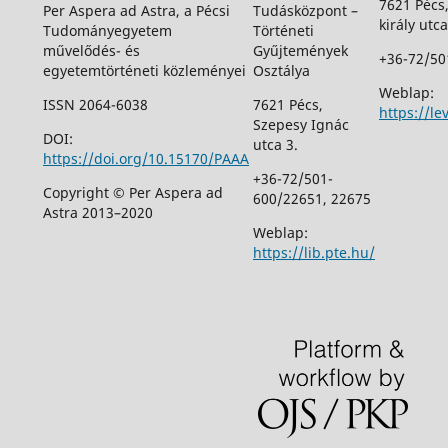
7621 Pécs
Per Aspera ad Astra, a Pécsi
Tudásközpont –
király utca
Tudományegyetem
Történeti
művelődés- és
Gyűjtemények
+36-72/50
egyetemtörténeti közleményei
Osztálya
Weblap:
ISSN 2064-6038
7621 Pécs,
https://le
Szepesy Ignác
DOI:
utca 3.
https://doi.org/10.15170/PAAA
+36-72/501-
Copyright © Per Aspera ad
600/22651, 22675
Astra 2013–2020
Weblap:
https://lib.pte.hu/