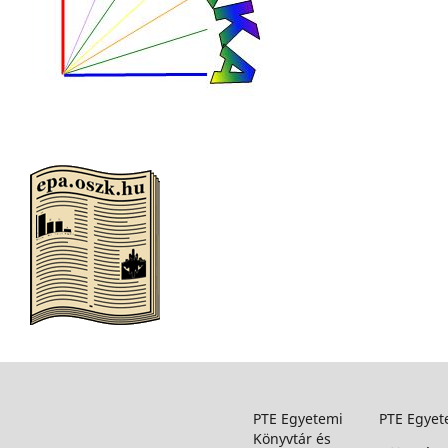
PTE Egyetemi
PTE Egyet
Könyvtár és