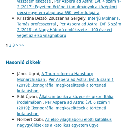
visszaemlékezése
,
Per Aspera ad Astra: Évf. 4 szám 1-
2 (2017): Egyetemtörténeti tanulmányok a középkori
pécsi egyetem alapítása 650. évfordulójára
Krisztina Dezső, Zsuzsanna Gergely,
Interjú Molnár F.
Tamás professzorral
,
Per Aspera ad Astra: Évf. 5 szám
2 (2018): A Nagy Háború emlékezete – 100 éve ért
véget az első világháború
1
2
3
>
>>
Hasonló cikkek
János Ugrai,
A Thun-reform a Habsburg
Monarchiában
,
Per Aspera ad Astra: Évf. 6 szám 1
(2019): Ikonográfiai megközelítések a történeti
kutatásban
Edit Újvári,
Állatszimbolika a közép- és újkori Itália
irodalmában
,
Per Aspera ad Astra: Évf. 6 szám 1
(2019): Ikonográfiai megközelítések a történeti
kutatásban
Norbert Csibi,
Az első világháború előtti katolikus
nagygyűlések és a katolikus egyetem ügye