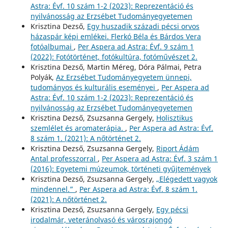
Astra: Évf. 10 szám 1-2 (2023): Reprezentáció és
nyilvánosság az Erzsébet Tudományegyetemen
Krisztina Dezső,
Egy huszadik századi pécsi orvos
házaspár képi emlékei. Flerkó Béla és Bárdos Vera
fotóalbumai
,
Per Aspera ad Astra: Évf. 9 szám 1
(2022): Fotótörténet, fotókultúra, fotóművészet 2.
Krisztina Dezső, Martin Méreg, Dóra Pálmai, Petra
Polyák,
Az Erzsébet Tudományegyetem ünnepi,
tudományos és kulturális eseményei
,
Per Aspera ad
Astra: Évf. 10 szám 1-2 (2023): Reprezentáció és
nyilvánosság az Erzsébet Tudományegyetemen
Krisztina Dezső, Zsuzsanna Gergely,
Holisztikus
szemlélet és aromaterápia.
,
Per Aspera ad Astra: Évf.
8 szám 1. (2021): A nőtörténet 2.
Krisztina Dezső, Zsuzsanna Gergely,
Riport Ádám
Antal professzorral
,
Per Aspera ad Astra: Évf. 3 szám 1
(2016): Egyetemi múzeumok, történeti gyűjtemények
Krisztina Dezső, Zsuzsanna Gergely,
„Elégedett vagyok
mindennel.”
,
Per Aspera ad Astra: Évf. 8 szám 1.
(2021): A nőtörténet 2.
Krisztina Dezső, Zsuzsanna Gergely,
Egy pécsi
irodalmár, veteránolvasó és városrajongó