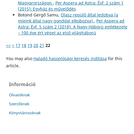
Magyarországon
,
Per Aspera ad Astra: Évf. 2 szám 1
(2015): Egyház és művelődés
Botond Gergő Samu,
Olasz repülő által ledobva (a
mieink által nagy gonddal elkobozva)
,
Per Aspera ad
Astra: Évf. 5 szám 2 (2018): A Nagy Háború emlékezete
– 100 éve ért véget az első világháború
<<
<
17
18
19
20
21
22
You may also
Haladó hasonlósági keresés indítása
for this
article.
Információ
Olvasóknak
Szerzőknek
Könyvtárosoknak