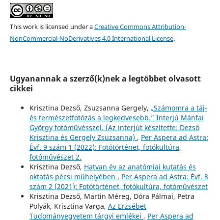
This work is licensed under a
Creative Commons Attribution-
NonCommercial-NoDerivatives 4.0 International License
.
Ugyanannak a szerző(k)nek a legtöbbet olvasott
cikkei
Krisztina Dezső, Zsuzsanna Gergely,
„Számomra a táj-
és természetfotózás a legkedvesebb.” Interjú Mánfai
György fotóművésszel. (Az interjút készítette: Dezső
Krisztina és Gergely Zsuzsanna)
,
Per Aspera ad Astra:
Évf. 9 szám 1 (2022): Fotótörténet, fotókultúra,
fotóművészet 2.
Krisztina Dezső,
Hatvan év az anatómiai kutatás és
oktatás pécsi műhelyében
,
Per Aspera ad Astra: Évf. 8
szám 2 (2021): Fotótörténet, fotókultúra, fotóművészet
Krisztina Dezső, Martin Méreg, Dóra Pálmai, Petra
Polyák, Krisztina Varga,
Az Erzsébet
Tudományegyetem tárgyi emlékei
,
Per Aspera ad