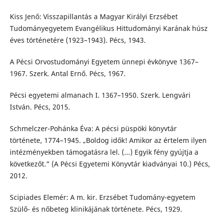
Kiss Jenő: Visszapillantás a Magyar Királyi Erzsébet
Tudományegyetem Evangélikus Hittudományi Karának húsz
éves történetére (1923–1943). Pécs, 1943.
A Pécsi Orvostudományi Egyetem ünnepi évkönyve 1367–
1967. Szerk. Antal Ernő. Pécs, 1967.
Pécsi egyetemi almanach I. 1367–1950. Szerk. Lengvári
István. Pécs, 2015.
Schmelczer-Pohánka Éva: A pécsi püspöki könyvtár
története, 1774–1945. „Boldog idők! Amikor az értelem ilyen
intézményekben támogatásra lel. (...) Egyik fény gyújtja a
következőt.” (A Pécsi Egyetemi Könyvtár kiadványai 10.) Pécs,
2012.
Scipiades Elemér: A m. kir. Erzsébet Tudomány-egyetem
Szülő- és nőbeteg klinikájának története. Pécs, 1929.