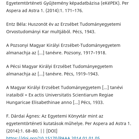
Egyetemtörténeti Gyűjtemény képadatbázisa (eKéPEK). Per
Aspera ad Astra 1. (2014):1. 171–176.
Entz Béla: Huszonöt év az Erzsébet Tudományegyetemi
Orvostudományi Kar multjából. Pécs, 1943.
A Pozsonyi Magyar Királyi Erzsébet-Tudományegyetem
almanachja az [...] tanévre. Pozsony, 1917–1918.
A Pécsi Magyar Királyi Erzsébet Tudományegyetem
almanachja az [...] tanévre. Pécs, 1919–1943.
A Magyar Királyi Erzsébet Tudományegyetem [...] tanévi
irataiból = Ex actis Universitatis Scientiarum Regiae
Hungaricae Elisabethinae anno [...] Pécs, 1933.
F. Dárdai Ágnes: Az Egyetemi Könyvtár mint az
egyetemtörténeti kutatások műhelye. Per Aspera ad Astra 1.
(2014):1. 68–80. || [DOI]
https://doi.org/10.15170/PAAA.2014.01.01.05