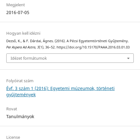
Megjelent
2016-07-05
Hogyan kell idézni
Dezső, K., & F. Dárdai, Ágnes. (2016). A Pécsi Egyetemtörténeti Gyűjtemény.
Per Aspera Ad Astra
,
3
(1), 36–52. https://doi.org/10.15170/PAAA.2016.03.01.03
Idézet formátumok
Folyóirat szám
Évf. 3 szám 1 (2016): Egyetemi múzeumok, történeti
gyűjtemények
Rovat
Tanulmányok
License