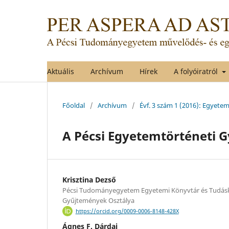
Aktuális
Archívum
Hírek
A folyóiratról
Főoldal
/
Archívum
/
Évf. 3 szám 1 (2016): Egyet
A Pécsi Egyetemtörténeti 
Krisztina Dezső
Pécsi Tudományegyetem Egyetemi Könyvtár és Tudásk
Gyűjtemények Osztálya
https://orcid.org/0009-0006-8148-428X
Ágnes F. Dárdai