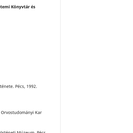
temi Könyvtár és
ténete. Pécs, 1992.
s Orvostudományi Kar
örténeti Múzeum. Pécs,