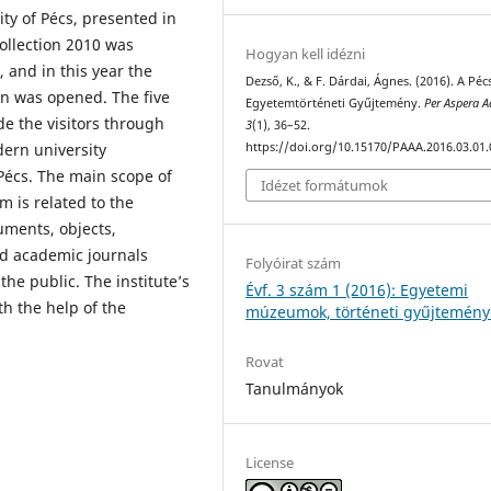
ity of Pécs, presented in
ollection 2010 was
Hogyan kell idézni
0, and in this year the
Dezső, K., & F. Dárdai, Ágnes. (2016). A Péc
on was opened. The five
Egyetemtörténeti Gyűjtemény.
Per Aspera A
de the visitors through
3
(1), 36–52.
https://doi.org/10.15170/PAAA.2016.03.01.
dern university
 Pécs. The main scope of
Idézet formátumok
m is related to the
uments, objects,
nd academic journals
Folyóirat szám
the public. The institute’s
Évf. 3 szám 1 (2016): Egyetemi
th the help of the
múzeumok, történeti gyűjtemény
Rovat
Tanulmányok
License