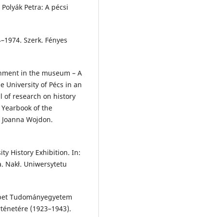
Polyák Petra: A pécsi
4–1974. Szerk. Fényes
ainment in the museum – A
e University of Pécs in an
l of research on history
. Yearbook of the
k. Joanna Wojdon.
ty History Exhibition. In:
a. Nakł. Uniwersytetu
zsébet Tudományegyetem
ténetére (1923–1943).