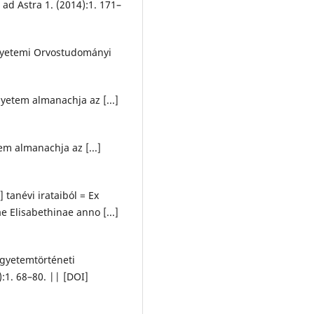
d Astra 1. (2014):1. 171–
gyetemi Orvostudományi
etem almanachja az [...]
m almanachja az [...]
tanévi irataiból = Ex
e Elisabethinae anno [...]
egyetemtörténeti
:1. 68–80. || [DOI]