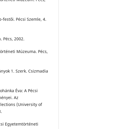
-festői. Pécsi Szemle, 4.
 Pécs, 2002.
örténeti Múzeuma. Pécs,
ányok 1. Szerk. Csizmadia
Pohánka Éva: A Pécsi
ényei. Az
lections (University of
3.
csi Egyetemtörténeti