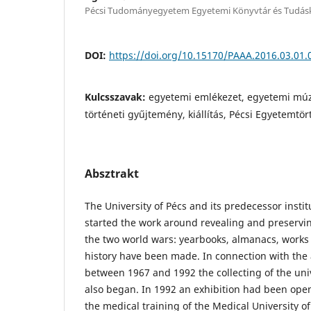
Pécsi Tudományegyetem Egyetemi Könyvtár és Tudás
DOI:
https://doi.org/10.15170/PAAA.2016.03.01.
Kulcsszavak:
egyetemi emlékezet, egyetemi múz
történeti gyűjtemény, kiállítás, Pécsi Egyetemtö
Absztrakt
The University of Pécs and its predecessor insti
started the work around revealing and preservi
the two world wars: yearbooks, almanacs, works 
history have been made. In connection with the
between 1967 and 1992 the collecting of the univ
also began. In 1992 an exhibition had been open
the medical training of the Medical University o