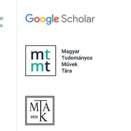
l-
se
.