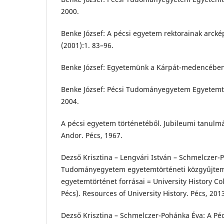
2000.
Benke József: A pécsi egyetem rektorainak arckép
(2001):1. 83–96.
Benke József: Egyetemünk a Kárpát-medencében.
Benke József: Pécsi Tudományegyetem Egyetemt
2004.
A pécsi egyetem történetéből. Jubileumi tanulm
Andor. Pécs, 1967.
Dezső Krisztina – Lengvári István – Schmelczer-
Tudományegyetem egyetemtörténeti közgyűjtem
egyetemtörténet forrásai = University History Col
Pécs). Resources of University History. Pécs, 201
Dezső Krisztina – Schmelczer-Pohánka Éva: A Pé