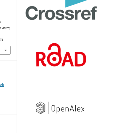
si
d Astra
,
03
ek