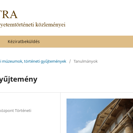
Kéziratbeküldés
emi múzeumok, történeti gyűjtemények
/
Tanulmányok
Gyűjtemény
özpont Történeti