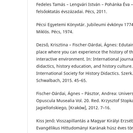
Fedeles Tamás – Lengvári István – Pohánka Éva – 
felsőoktatás évszázadai. Pécs, 2011.
Pécsi Egyetemi Könyvtár. Jubileumi évkönyv 177
Miklós. Pécs, 1974.
Dezső, Krisztina – Fischer-Dárdai, Ágnes: Edut
place where you can experience the history of th
interactive environment. In: International journa
didactics, history education, and history culture
International Society for History Didactics. Szer
Schwalbach, 2015. 45–65.
Fischer-Dárdai, Ágnes – Pásztor, Andrea: Universi
Opuscula Musealia Vol. 20. Red. Krzysztof Stopk
Jagiellońskiego, [Kraków], 2012. 7–16.
Kiss Jenő: Visszapillantás a Magyar Királyi Er
Evangélikus Hittudományi Karának húsz éves tör