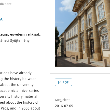
központ
03
eum, egyetemi relikviák,
rténeti Gyűjtemény
tutions have already
ng the history between
PDF
about the university
 academic anniversaries
ersity history material
Megjelent
ed about the history of
2016-07-05
f Pécs, and in 2000 about