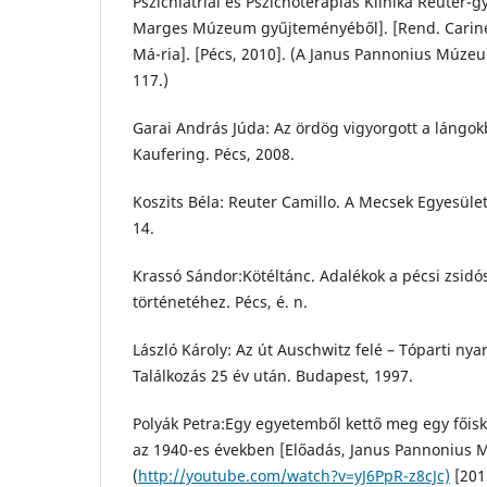
Pszichiátriai és Pszichoterápiás Klinika Reuter-
Marges Múzeum gyűjteményéből]. [Rend. Carine 
Má-ria]. [Pécs, 2010]. (A Janus Pannonius Múze
117.)
Garai András Júda: Az ördög vigyorgott a lángok
Kaufering. Pécs, 2008.
Koszits Béla: Reuter Camillo. A Mecsek Egyesület
14.
Krassó Sándor:Kötéltánc. Adalékok a pécsi zsidó
történetéhez. Pécs, é. n.
László Károly: Az út Auschwitz felé – Tóparti nya
Találkozás 25 év után. Budapest, 1997.
Polyák Petra:Egy egyetemből kettő meg egy főisko
az 1940-es években [Előadás, Janus Pannonius 
(
http://youtube.com/watch?v=yJ6PpR-z8cJc)
[201