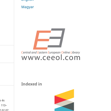
Magyar
Indexed in
p és
, 113–
2.02.07