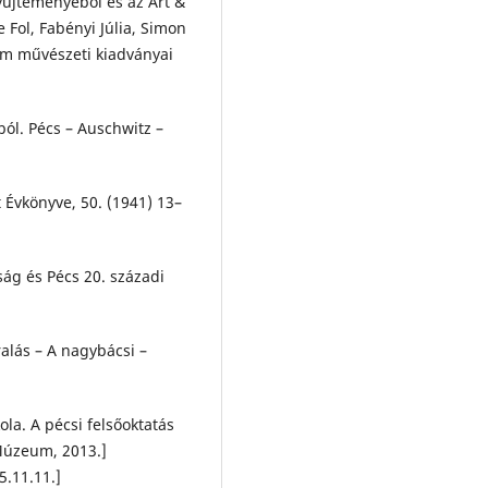
gyűjteményéből és az Art &
Fol, Fabényi Júlia, Simon
um művészeti kiadványai
ból. Pécs – Auschwitz –
 Évkönyve, 50. (1941) 13–
ság és Pécs 20. századi
ralás – A nagybácsi –
la. A pécsi felsőoktatás
Múzeum, 2013.]
5.11.11.]