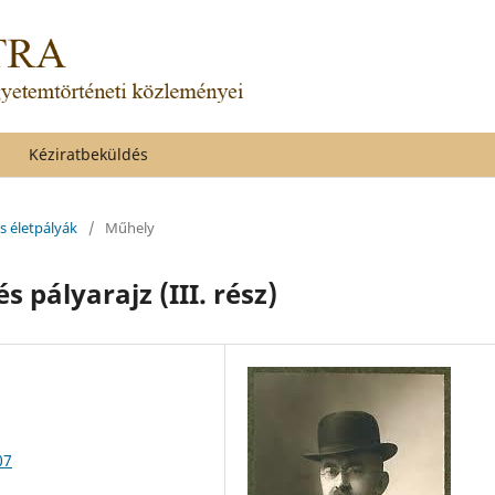
Kéziratbeküldés
és életpályák
/
Műhely
s pályarajz (III. rész)
07