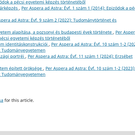
zódok a pécsi egyetemi képzés történetéből
nárképzés
,
Per Aspera ad Astra: Évf. 1 szám 1 (2014): Epizódok a pé
spera ad Astra: Évf. 9 szám 2 (2022): Tudománytörténet és
tem alapítása, a pozsonyi és budapesti évek története
,
Per Aspe
 pécsi egyetemi képzés történetéből
m identitáskonstrukciói
,
Per Aspera ad Astra: Évf. 10 szám 1-2 (20
bet Tudományegyetemen
zági portréi
,
Per Aspera ad Astra: Évf. 11 szám 1 (2024): Erzsébet
tem épített öröksége
,
Per Aspera ad Astra: Évf. 10 szám 1-2 (2023)
bet Tudományegyetemen
sa
for this article.