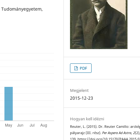
bet Tudományegyetem,
PDF
Megjelent
2015-12-23
Hogyan kell idézni
Reuter, L. (2015). Dr. Reuter Camillo: arcké
pályarajz (III. rész).
Per Aspera Ad Astra
,
2
(2)
139. https://doi.org/10.15170/PAAA.2015.0