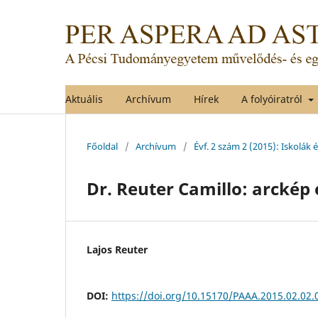
Aktuális
Archívum
Hírek
A folyóiratról
Főoldal
/
Archívum
/
Évf. 2 szám 2 (2015): Iskolák 
Dr. Reuter Camillo: arckép é
Lajos Reuter
DOI:
https://doi.org/10.15170/PAAA.2015.02.02.