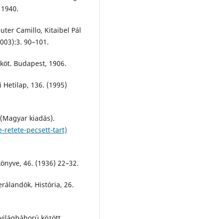
 1940.
uter Camillo, Kitaibel Pál
2003):3. 90–101.
 köt. Budapest, 1906.
 Hetilap, 136. (1995)
 (Magyar kiadás).
e-retete-pecsett-tart)
önyve, 46. (1936) 22–32.
rálandók. História, 26.
 világháború között.