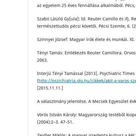
az egyetem 25 éves fennállása alkalmából. Pécs,
Szabó László Gy[ula]: Id. Reuter Camillo és ifj. Re
természettudós pécsi követői. Pécsi Szemle, 6. (
Szinnyei József: Magyar írók élete és munkái. XI.
Tényi Tamás: Emlékezés Reuter Camillora. Orvosi
2063.
Interjú Tényi Tamással [2013]. Psychiatric Times
(
http://pszichiatria.olo.hu/cikkek/akit-a-varos-sz
[2015.11.11.]
A választmány jelentése. A Mecsek Egyesület évk
Vörös István Károly: Magyarország testéből kiope
(2004):2–3. 47–51.
Zeidler Miklós: A magyar irredenta kultusz a két