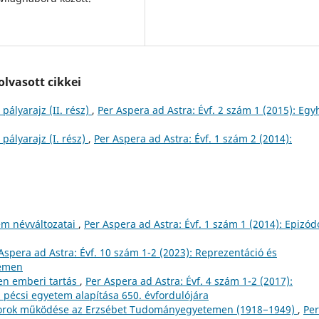
lvasott cikkei
pályarajz (II. rész)
,
Per Aspera ad Astra: Évf. 2 szám 1 (2015): Egy
 pályarajz (I. rész)
,
Per Aspera ad Astra: Évf. 1 szám 2 (2014):
m névváltozatai
,
Per Aspera ad Astra: Évf. 1 szám 1 (2014): Epizód
Aspera ad Astra: Évf. 10 szám 1-2 (2023): Reprezentáció és
temen
en emberi tartás
,
Per Aspera ad Astra: Évf. 4 szám 1-2 (2017):
 pécsi egyetem alapítása 650. évfordulójára
ktorok működése az Erzsébet Tudományegyetemen (1918−1949)
,
Per