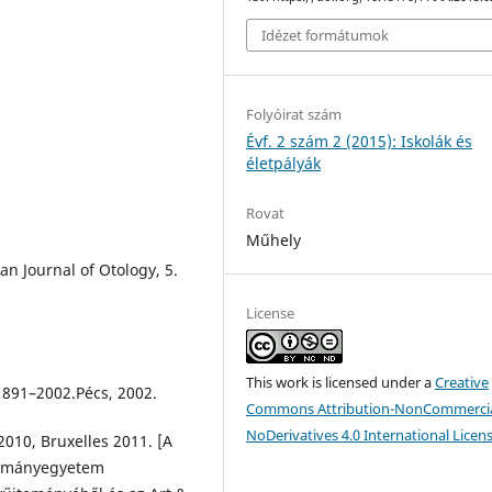
Idézet formátumok
Folyóirat szám
Évf. 2 szám 2 (2015): Iskolák és
életpályák
Rovat
Műhely
 Journal of Otology, 5.
License
This work is licensed under a
Creative
 1891–2002.Pécs, 2002.
Commons Attribution-NonCommercia
NoDerivatives 4.0 International Licen
2010, Bruxelles 2011. [A
dományegyetem