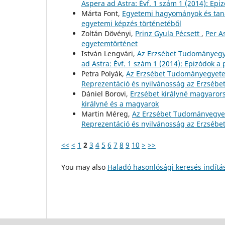
Aspera ad Astra: Évf. 1 szám 1 (2014): Epi
Márta Font,
Egyetemi hagyományok és ta
egyetemi képzés történetéből
Zoltán Dövényi,
Prinz Gyula Pécsett
,
Per A
egyetemtörténet
István Lengvári,
Az Erzsébet Tudományegye
ad Astra: Évf. 1 szám 1 (2014): Epizódok a
Petra Polyák,
Az Erzsébet Tudományegyete
Reprezentáció és nyilvánosság az Erzsé
Dániel Borovi,
Erzsébet királyné magyarors
királyné és a magyarok
Martin Méreg,
Az Erzsébet Tudományegye
Reprezentáció és nyilvánosság az Erzsé
<<
<
1
2
3
4
5
6
7
8
9
10
>
>>
You may also
Haladó hasonlósági keresés indítá