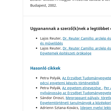
Budapest, 2002.
Ugyanannak a szerző(k)nek a legtöbbet o
Lajos Reuter,
Dr. Reuter Camillo: arckép és 
és művelődés
Lajos Reuter,
Dr. Reuter Camillo: arckép és
Egyetemek építészeti öröksége
Hasonló cikkek
Petra Polyák,
Az Erzsébet Tudományegyete
pécsi egyetemi képzés történetéből
Petra Polyák,
Az egyetem elnevezése
,
Per 
nyilvánosság az Erzsébet Tudományegye
Sándor Oroszi,
Megroppant pályaív, töretl
Egyetemtörténeti tanulmányok a középkori
Adrienn Sztana-Kovács,
Idegen nyelvi le