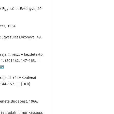
k Egyesület Évkönyve, 40.
écs, 1934.
k Egyesület Évkönyve, 49.
ajz. I. rész: A kezdetektől
 1. (2014):2. 147–163. ||
.09
ajz. II. rész: Szakmai
 144–157. || [DOI]
rténete.Budapest, 1966.
 és irodalmi munkássága: