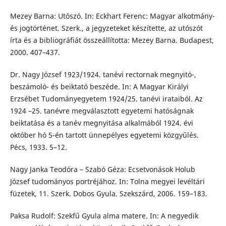
Mezey Barna: Utószó. In: Eckhart Ferenc: Magyar alkotmány-
és jogtörténet. Szerk., a jegyzeteket készítette, az utószót
írta és a bibliográfiát összeállította: Mezey Barna. Budapest,
2000. 407–437.
Dr. Nagy József 1923/1924. tanévi rectornak megnyitó-,
beszámoló- és beiktató beszéde. In: A Magyar Királyi
Erzsébet Tudományegyetem 1924/25. tanévi irataiból. Az
1924 –25. tanévre megválasztott egyetemi hatóságnak
beiktatása és a tanév megnyitása alkalmából 1924. évi
október hó 5-én tartott ünnepélyes egyetemi közgyűlés.
Pécs, 1933. 5–12.
Nagy Janka Teodóra – Szabó Géza: Ecsetvonások Holub
József tudományos portréjához. In: Tolna megyei levéltári
füzetek, 11. Szerk. Dobos Gyula. Szekszárd, 2006. 159–183.
Paksa Rudolf: Szekfű Gyula alma matere. In: A negyedik