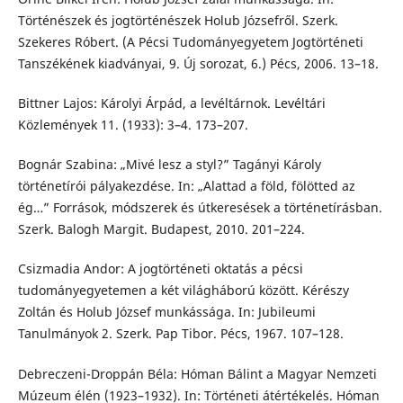
Történészek és jogtörténészek Holub Józsefről. Szerk.
Szekeres Róbert. (A Pécsi Tudományegyetem Jogtörténeti
Tanszékének kiadványai, 9. Új sorozat, 6.) Pécs, 2006. 13–18.
Bittner Lajos: Károlyi Árpád, a levéltárnok. Levéltári
Közlemények 11. (1933): 3–4. 173–207.
Bognár Szabina: „Mivé lesz a styl?” Tagányi Károly
történetírói pályakezdése. In: „Alattad a föld, fölötted az
ég…” Források, módszerek és útkeresések a történetírásban.
Szerk. Balogh Margit. Budapest, 2010. 201–224.
Csizmadia Andor: A jogtörténeti oktatás a pécsi
tudományegyetemen a két világháború között. Kérészy
Zoltán és Holub József munkássága. In: Jubileumi
Tanulmányok 2. Szerk. Pap Tibor. Pécs, 1967. 107–128.
Debreczeni-Droppán Béla: Hóman Bálint a Magyar Nemzeti
Múzeum élén (1923–1932). In: Történeti átértékelés. Hóman