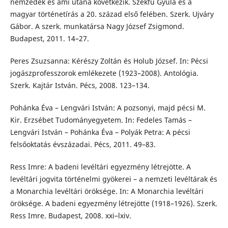
nemzedék és ami utána következik. Szekfű Gyula és a
magyar történetírás a 20. század első felében. Szerk. Ujváry
Gábor. A szerk. munkatársa Nagy József Zsigmond.
Budapest, 2011. 14–27.
Peres Zsuzsanna: Kérészy Zoltán és Holub József. In: Pécsi
jogászprofesszorok emlékezete (1923–2008). Antológia.
Szerk. Kajtár István. Pécs, 2008. 123–134.
Pohánka Éva – Lengvári István: A pozsonyi, majd pécsi M.
Kir. Erzsébet Tudományegyetem. In: Fedeles Tamás –
Lengvári István – Pohánka Éva – Polyák Petra: A pécsi
felsőoktatás évszázadai. Pécs, 2011. 49–83.
Ress Imre: A badeni levéltári egyezmény létrejötte. A
levéltári jogvita történelmi gyökerei – a nemzeti levéltárak és
a Monarchia levéltári öröksége. In: A Monarchia levéltári
öröksége. A badeni egyezmény létrejötte (1918–1926). Szerk.
Ress Imre. Budapest, 2008. xxi–lxiv.