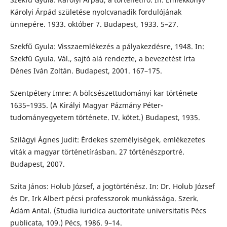
Károlyi Árpád születése nyolcvanadik fordulójának
ünnepére. 1933. október 7. Budapest, 1933. 5–27.
Szekfű Gyula: Visszaemlékezés a pályakezdésre, 1948. In:
Szekfű Gyula. Vál., sajtó alá rendezte, a bevezetést írta
Dénes Iván Zoltán. Budapest, 2001. 167–175.
Szentpétery Imre: A bölcsészettudományi kar története
1635–1935. (A Királyi Magyar Pázmány Péter-
tudományegyetem története. IV. kötet.) Budapest, 1935.
Szilágyi Ágnes Judit: Érdekes személyiségek, emlékezetes
viták a magyar történetírásban. 27 történészportré.
Budapest, 2007.
Szita János: Holub József, a jogtörténész. In: Dr. Holub József
és Dr. Irk Albert pécsi professzorok munkássága. Szerk.
Ádám Antal. (Studia iuridica auctoritate universitatis Pécs
publicata, 109.) Pécs, 1986. 9–14.