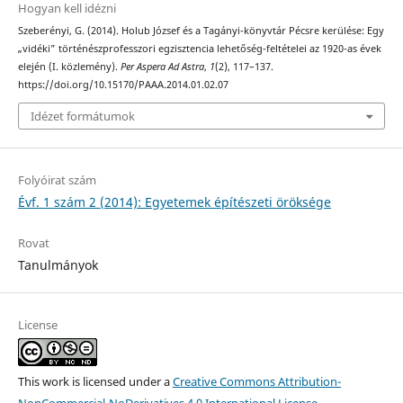
Hogyan kell idézni
Szeberényi, G. (2014). Holub József és a Tagányi-könyvtár Pécsre kerülése: Egy
„vidéki” történészprofesszori egzisztencia lehetőség-feltételei az 1920-as évek
elején (I. közlemény).
Per Aspera Ad Astra
,
1
(2), 117–137.
https://doi.org/10.15170/PAAA.2014.01.02.07
Idézet formátumok
Folyóirat szám
Évf. 1 szám 2 (2014): Egyetemek építészeti öröksége
Rovat
Tanulmányok
License
This work is licensed under a
Creative Commons Attribution-