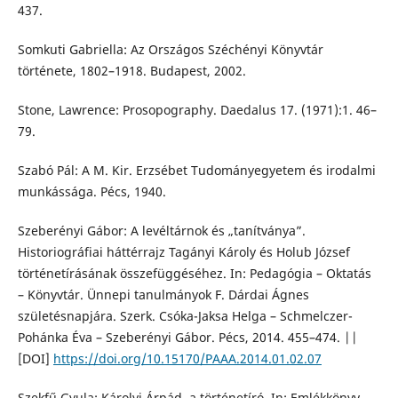
437.
Somkuti Gabriella: Az Országos Széchényi Könyvtár
története, 1802–1918. Budapest, 2002.
Stone, Lawrence: Prosopography. Daedalus 17. (1971):1. 46–
79.
Szabó Pál: A M. Kir. Erzsébet Tudományegyetem és irodalmi
munkássága. Pécs, 1940.
Szeberényi Gábor: A levéltárnok és „tanítványa”.
Historiográfiai háttérrajz Tagányi Károly és Holub József
történetírásának összefüggéséhez. In: Pedagógia – Oktatás
– Könyvtár. Ünnepi tanulmányok F. Dárdai Ágnes
születésnapjára. Szerk. Csóka-Jaksa Helga – Schmelczer-
Pohánka Éva – Szeberényi Gábor. Pécs, 2014. 455–474. ||
[DOI]
https://doi.org/10.15170/PAAA.2014.01.02.07
Szekfű Gyula: Károlyi Árpád, a történetíró. In: Emlékkönyv