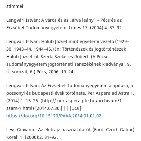
stimmel
Lengvári István: A város és az „árva leány” – Pécs és az
Erzsébet Tudományegyetem. Limes 17. (2004):4. 83–92.
Lengvári István: Holub József mint egyetemi vezető (1929–
30, 1943–44, 1944–45.) In: Történészek és jogtörténészek
Holub Józsefről. Szerk. Szekeres Róbert. (A Pécsi
Tudományegyetem Jogtörténeti Tanszékének kiadványai, 9.
Új sorozat, 6.) Pécs, 2006. 19–24.
Lengvári István: Az Erzsébet Tudományegyetem alapítása, a
pozsonyi és budapesti évek története. Per Aspera ad Astra 1.
(2014):1. 15–25. (http:// per-aspera.pte.hu/archivum/1-
szam-1.html) [2014.07.30.] || [DOI]
https://doi.org/10.15170/PAAA.2014.01.01.02
Levi, Giovanni: Az életrajz használatáról. (Ford. Czoch Gábor)
Korall 1. (2000):2. 81–92.