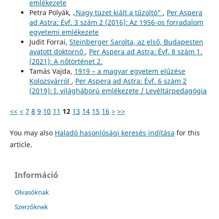
emlékezete
Petra Polyák,
„Nagy tüzet kiált a tűzoltó”
,
Per Aspera
ad Astra: Évf. 3 szám 2 (2016): Az 1956-os forradalom
egyetemi emlékezete
Judit Forrai,
Steinberger Sarolta, az első, Budapesten
avatott doktornő
,
Per Aspera ad Astra: Évf. 8 szám 1.
(2021): A nőtörténet 2.
Tamás Vajda,
1919 – a magyar egyetem elűzése
Kolozsvárról
,
Per Aspera ad Astra: Évf. 6 szám 2
(2019): I. világháború emlékezete / Levéltárpedagógia
<<
<
7
8
9
10
11
12
13
14
15
16
>
>>
You may also
Haladó hasonlósági keresés indítása
for this
article.
Információ
Olvasóknak
Szerzőknek