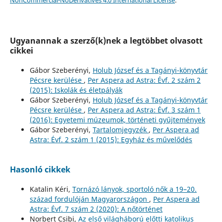
NonCommercial-NoDerivatives 4.0 International License
.
Ugyanannak a szerző(k)nek a legtöbbet olvasott
cikkei
Gábor Szeberényi,
Holub József és a Tagányi-könyvtár
Pécsre kerülése
,
Per Aspera ad Astra: Évf. 2 szám 2
(2015): Iskolák és életpályák
Gábor Szeberényi,
Holub József és a Tagányi-könyvtár
Pécsre kerülése
,
Per Aspera ad Astra: Évf. 3 szám 1
(2016): Egyetemi múzeumok, történeti gyűjtemények
Gábor Szeberényi,
Tartalomjegyzék
,
Per Aspera ad
Astra: Évf. 2 szám 1 (2015): Egyház és művelődés
Hasonló cikkek
Katalin Kéri,
Tornázó lányok, sportoló nők a 19–20.
század fordulóján Magyarországon
,
Per Aspera ad
Astra: Évf. 7 szám 2 (2020): A nőtörténet
Norbert Csibi,
Az első világháború előtti katolikus