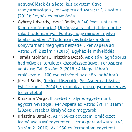
nagygyűlések és a katolikus egyetem ügye
Magyarországon
,
Per Aspera ad Astra: Évf. 2 szám 1
(2015): Egyház és művelődés
György Udvardy, József Bódis,
A 240 éves jubileumi
Klimo-konferencia („Új könyvtár virul itt, tele rendbe
rakott tudománnyal. Fontos, hogy mindent nyitva
találsz odabent.” Tudomány és kutatás a Klimo
Könyvtárban) megnyitó beszédei
,
Per Aspera ad
Astra: Évf. 2 szám 1 (2015): Egyház és művelődés
Tamás Molnár F., Krisztina Dezső,
Az első világháborús
hadműveleti területek közegészségügye
,
Per Aspera
ad Astra: Évf. 5 szám 2 (2018): A Nagy Háború
emlékezete – 100 éve ért véget az első világháború
József Bódis,
Rektori köszöntő
,
Per Aspera ad Astra:
Évf. 1 szám 1 (2014): Epizódok a pécsi egyetemi képzés
történetéből
Krisztina Varga,
Erzsébet királyné, egyetemünk
egykori névadója
,
Per Aspera ad Astra: Évf. 11 szám 1
(2024): Erzsébet királyné és a magyarok
Krisztina Batalka,
Az 1956-os egyetemi emlékezet
formálása a Műegyetemen
,
Per Aspera ad Astra: Évf.
3 szám 2 (2016): Az 1956-os forradalom egyetemi