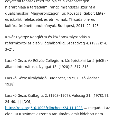
egyetemi tanárok rekrutációja és a középrétegek
hierarchiája a társadalmi rangcímrendszer szerint a
dualizmuskori Magyarországon. In: Kovács I. Gábor: Elitek
és iskolák, felekezetek és etnikumok. Társadalom- és
kultúratörténeti tanulmányok. Budapest, 2011. 99–198.
Kövér György: Ranglétra és középosztályosodás a
reformkortól az első világháborúig. Századvég 4. (1999):14.
3–21.
Laczkó Géza: Az Eötvös-Collegium, középiskolai tanárjelöltek
állami internátusa. Nyugat 13. (1920):2. 817–818.
Laczkó Géza: Királyhágó. Budapest, 1971. (Első kiadása:
1938)
Laczkó Géza: Csillag u. 2. (1903–1907). Valóság 21. (1978):11.
24–40. || [DOI]
https://doi.org/10.1093/clinchem/24.11.1903
→ megadott az
oldal DOI számot viszont a tanulmány amit kidobott nem