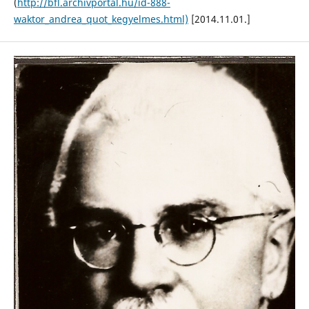
(
http://bfl.archivportal.hu/id-888-
waktor_andrea_quot_kegyelmes.html)
[2014.11.01.]