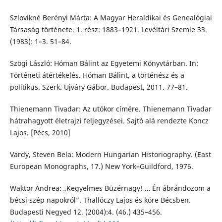
Szlovikné Berényi Márta: A Magyar Heraldikai és Genealógiai
Társaság története. 1. rész: 1883–1921. Levéltári Szemle 33.
(1983): 1–3. 51–84.
Szögi László: Hóman Bálint az Egyetemi Könyvtárban. In:
Történeti átértékelés. Hóman Bálint, a történész és a
politikus. Szerk. Ujváry Gábor. Budapest, 2011. 77–81.
Thienemann Tivadar: Az utókor címére. Thienemann Tivadar
hátrahagyott életrajzi feljegyzései. Sajtó alá rendezte Koncz
Lajos. [Pécs, 2010]
Vardy, Steven Bela: Modern Hungarian Historiography. (East
European Monographs, 17.) New York–Guildford, 1976.
Waktor Andrea: „Kegyelmes Büzérnagy! … Én ábrándozom a
bécsi szép napokról”. Thallóczy Lajos és köre Bécsben.
Budapesti Negyed 12. (2004):4. (46.) 435–456.