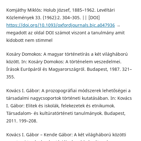
Komjáthy Miklós: Holub József, 1885–1962. Levéltári
Közlemények 33. (1962):2. 304–305. || [DOI]
https://doi.org/10.1093/oxfordjournals.bjc.a047936
→
megadott az oldal DOI számot viszont a tanulmány amit
kidobott nem stimmel
Kosáry Domokos: A magyar történetírás a két világháború
között. In: Kosáry Domokos: A történelem veszedelmei.
Írások Európáról és Magyarországról. Budapest, 1987. 321–
355.
Kovács I. Gábor: A prozopográfiai módszerek lehetőségei a
társadalmi nagycsoportok történeti kutatásában. In: Kovács
I. Gábor: Elitek és iskolák, felekezetek és etnikumok.
Társadalom- és kultúratörténeti tanulmányok. Budapest,
2011. 199–208.
Kovács I. Gábor – Kende Gábor: A két világháború közötti