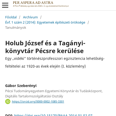
Főoldal
/
Archívum
/
Évf. 1 szám 2 (2014): Egyetemek építészeti öröksége
/
Tanulmányok
Holub József és a Tagányi-
könyvtár Pécsre kerülése
Egy „vidéki” történészprofesszori egzisztencia lehetőség-
feltételei az 1920-as évek elején (I. közlemény)
Gábor Szeberényi
Pécsi Tudományegyetem Egyetemi Könyvtár és Tudásközpont,
Digitális Tartalomszolgáltatási Osztály
https://orcid.org/0000-0002-1085-3301
DOI:
https://doi.org/10.15170/PAAA.2014.01.02.07