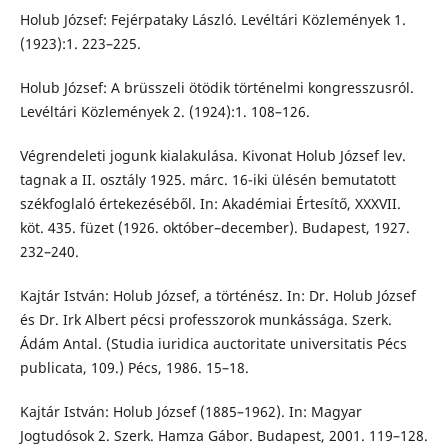
Holub József: Fejérpataky László. Levéltári Közlemények 1.
(1923):1. 223–225.
Holub József: A brüsszeli ötödik történelmi kongresszusról.
Levéltári Közlemények 2. (1924):1. 108–126.
Végrendeleti jogunk kialakulása. Kivonat Holub József lev.
tagnak a II. osztály 1925. márc. 16-iki ülésén bemutatott
székfoglaló értekezéséből. In: Akadémiai Értesítő, XXXVII.
köt. 435. füzet (1926. október–december). Budapest, 1927.
232–240.
Kajtár István: Holub József, a történész. In: Dr. Holub József
és Dr. Irk Albert pécsi professzorok munkássága. Szerk.
Ádám Antal. (Studia iuridica auctoritate universitatis Pécs
publicata, 109.) Pécs, 1986. 15–18.
Kajtár István: Holub József (1885–1962). In: Magyar
Jogtudósok 2. Szerk. Hamza Gábor. Budapest, 2001. 119–128.