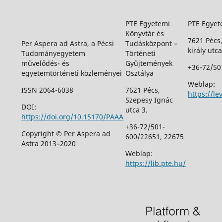
PTE Egyetemi
PTE Egyet
Könyvtár és
7621 Pécs
Per Aspera ad Astra, a Pécsi
Tudásközpont –
király utca
Tudományegyetem
Történeti
művelődés- és
Gyűjtemények
+36-72/50
egyetemtörténeti közleményei
Osztálya
Weblap:
ISSN 2064-6038
7621 Pécs,
https://le
Szepesy Ignác
DOI:
utca 3.
https://doi.org/10.15170/PAAA
+36-72/501-
Copyright © Per Aspera ad
600/22651, 22675
Astra 2013–2020
Weblap:
https://lib.pte.hu/