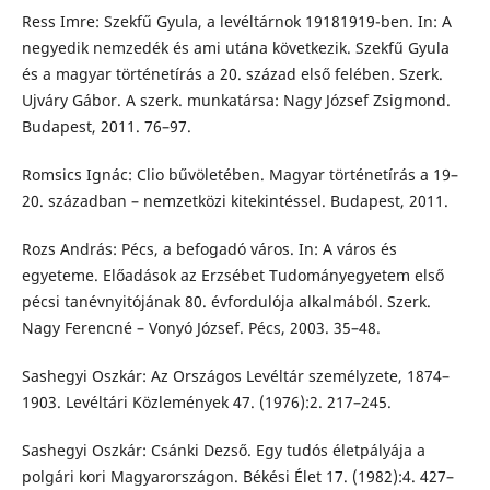
Ress Imre: Szekfű Gyula, a levéltárnok 19181919-ben. In: A
negyedik nemzedék és ami utána következik. Szekfű Gyula
és a magyar történetírás a 20. század első felében. Szerk.
Ujváry Gábor. A szerk. munkatársa: Nagy József Zsigmond.
Budapest, 2011. 76–97.
Romsics Ignác: Clio bűvöletében. Magyar történetírás a 19–
20. században – nemzetközi kitekintéssel. Budapest, 2011.
Rozs András: Pécs, a befogadó város. In: A város és
egyeteme. Előadások az Erzsébet Tudományegyetem első
pécsi tanévnyitójának 80. évfordulója alkalmából. Szerk.
Nagy Ferencné – Vonyó József. Pécs, 2003. 35–48.
Sashegyi Oszkár: Az Országos Levéltár személyzete, 1874–
1903. Levéltári Közlemények 47. (1976):2. 217–245.
Sashegyi Oszkár: Csánki Dezső. Egy tudós életpályája a
polgári kori Magyarországon. Békési Élet 17. (1982):4. 427–