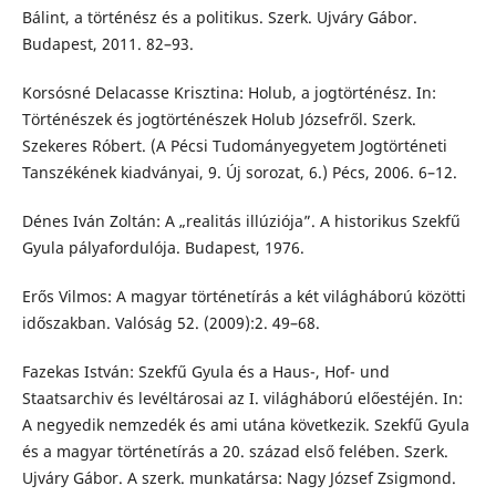
Bálint, a történész és a politikus. Szerk. Ujváry Gábor.
Budapest, 2011. 82–93.
Korsósné Delacasse Krisztina: Holub, a jogtörténész. In:
Történészek és jogtörténészek Holub Józsefről. Szerk.
Szekeres Róbert. (A Pécsi Tudományegyetem Jogtörténeti
Tanszékének kiadványai, 9. Új sorozat, 6.) Pécs, 2006. 6–12.
Dénes Iván Zoltán: A „realitás illúziója”. A historikus Szekfű
Gyula pályafordulója. Budapest, 1976.
Erős Vilmos: A magyar történetírás a két világháború közötti
időszakban. Valóság 52. (2009):2. 49–68.
Fazekas István: Szekfű Gyula és a Haus-, Hof- und
Staatsarchiv és levéltárosai az I. világháború előestéjén. In:
A negyedik nemzedék és ami utána következik. Szekfű Gyula
és a magyar történetírás a 20. század első felében. Szerk.
Ujváry Gábor. A szerk. munkatársa: Nagy József Zsigmond.