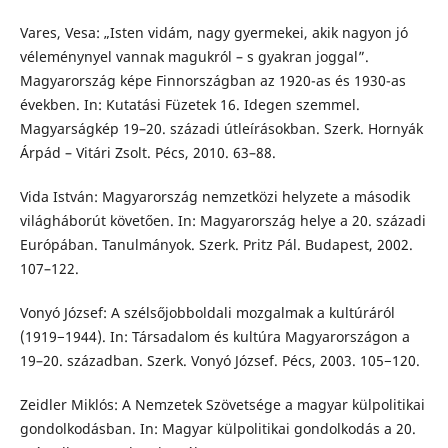
Vares, Vesa: „Isten vidám, nagy gyermekei, akik nagyon jó
véleménynyel vannak magukról – s gyakran joggal”.
Magyarország képe Finnországban az 1920-as és 1930-as
években. In: Kutatási Füzetek 16. Idegen szemmel.
Magyarságkép 19–20. századi útleírásokban. Szerk. Hornyák
Árpád – Vitári Zsolt. Pécs, 2010. 63–88.
Vida István: Magyarország nemzetközi helyzete a második
világháborút követően. In: Magyarország helye a 20. századi
Európában. Tanulmányok. Szerk. Pritz Pál. Budapest, 2002.
107–122.
Vonyó József: A szélsőjobboldali mozgalmak a kultúráról
(1919−1944). In: Társadalom és kultúra Magyarországon a
19–20. században. Szerk. Vonyó József. Pécs, 2003. 105−120.
Zeidler Miklós: A Nemzetek Szövetsége a magyar külpolitikai
gondolkodásban. In: Magyar külpolitikai gondolkodás a 20.