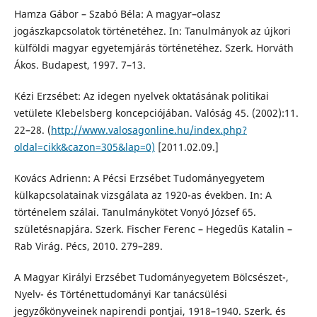
Hamza Gábor – Szabó Béla: A magyar–olasz
jogászkapcsolatok történetéhez. In: Tanulmányok az újkori
külföldi magyar egyetemjárás történetéhez. Szerk. Horváth
Ákos. Budapest, 1997. 7–13.
Kézi Erzsébet: Az idegen nyelvek oktatásának politikai
vetülete Klebelsberg koncepciójában. Valóság 45. (2002):11.
22–28. (
http://www.valosagonline.hu/index.php?
oldal=cikk&cazon=305&lap=0)
[2011.02.09.]
Kovács Adrienn: A Pécsi Erzsébet Tudományegyetem
külkapcsolatainak vizsgálata az 1920-as években. In: A
történelem szálai. Tanulmánykötet Vonyó József 65.
születésnapjára. Szerk. Fischer Ferenc – Hegedűs Katalin –
Rab Virág. Pécs, 2010. 279–289.
A Magyar Királyi Erzsébet Tudományegyetem Bölcsészet-,
Nyelv- és Történettudományi Kar tanácsülési
jegyzőkönyveinek napirendi pontjai, 1918–1940. Szerk. és