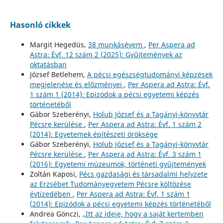
Hasonló cikkek
Margit Hegedüs,
38 munkásévem
,
Per Aspera ad
Astra: Évf. 12 szám 2 (2025): Gyűjtemények az
oktatásban
József Betlehem,
A pécsi egészségtudományi képzések
megjelenése és előzményei
,
Per Aspera ad Astra: Évf.
1 szám 1 (2014): Epizódok a pécsi egyetemi képzés
történetéből
Gábor Szeberényi,
Holub József és a Tagányi-könyvtár
Pécsre kerülése
,
Per Aspera ad Astra: Évf. 1 szám 2
(2014): Egyetemek építészeti öröksége
Gábor Szeberényi,
Holub József és a Tagányi-könyvtár
Pécsre kerülése
,
Per Aspera ad Astra: Évf. 3 szám 1
(2016): Egyetemi múzeumok, történeti gyűjtemények
Zoltán Kaposi,
Pécs gazdasági és társadalmi helyzete
az Erzsébet Tudományegyetem Pécsre költözése
évtizedében
,
Per Aspera ad Astra: Évf. 1 szám 1
(2014): Epizódok a pécsi egyetemi képzés történetéből
Andrea Gönczi,
„Itt az ideje, hogy a saját kertemben