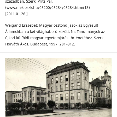
században. Szerk. Pritz Pál.
(www.mek.oszk.hu/05200/05284/05284.htm#13)
[2011.01.26.]
Weigand Erzsébet: Magyar ösztöndíjasok az Egyesült
Államokban a két világháború között. In: Tanulmányok az
újkori külföldi magyar egyetemjárás történetéhez. Szerk.
Horváth Ákos. Budapest, 1997. 281–312.