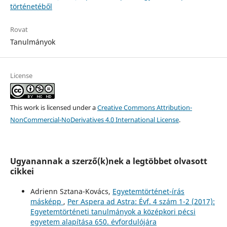
történetéből
Rovat
Tanulmányok
License
This work is licensed under a
Creative Commons Attribution-
NonCommercial-NoDerivatives 4.0 International License
.
Ugyanannak a szerző(k)nek a legtöbbet olvasott
cikkei
Adrienn Sztana-Kovács,
Egyetemtörténet-írás
másképp
,
Per Aspera ad Astra: Évf. 4 szám 1-2 (2017):
Egyetemtörténeti tanulmányok a középkori pécsi
egyetem alapítása 650. évfordulójára