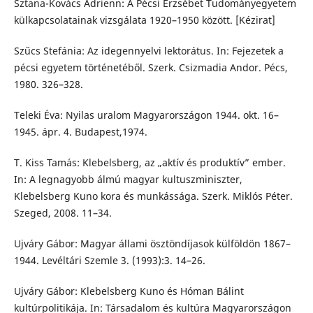
Sztana-Kovács Adrienn: A Pécsi Erzsébet Tudományegyetem
külkapcsolatainak vizsgálata 1920–1950 között. [Kézirat]
Szűcs Stefánia: Az idegennyelvi lektorátus. In: Fejezetek a
pécsi egyetem történetéből. Szerk. Csizmadia Andor. Pécs,
1980. 326–328.
Teleki Éva: Nyilas uralom Magyarországon 1944. okt. 16–
1945. ápr. 4. Budapest,1974.
T. Kiss Tamás: Klebelsberg, az „aktív és produktív” ember.
In: A legnagyobb álmú magyar kultuszminiszter,
Klebelsberg Kuno kora és munkássága. Szerk. Miklós Péter.
Szeged, 2008. 11–34.
Ujváry Gábor: Magyar állami ösztöndíjasok külföldön 1867–
1944. Levéltári Szemle 3. (1993):3. 14–26.
Ujváry Gábor: Klebelsberg Kuno és Hóman Bálint
kultúrpolitikája. In: Társadalom és kultúra Magyarországon