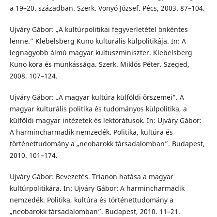
a 19–20. században. Szerk. Vonyó József. Pécs, 2003. 87–104.
Ujváry Gábor: „A kultúrpolitikai fegyverletétel önkéntes
lenne.” Klebelsberg Kuno kulturális külpolitikája. In: A
legnagyobb álmú magyar kultuszminiszter. Klebelsberg
Kuno kora és munkássága. Szerk. Miklós Péter. Szeged,
2008. 107–124.
Ujváry Gábor: „A magyar kultúra külföldi őrszemei”. A
magyar kulturális politika és tudományos külpolitika, a
külföldi magyar intézetek és lektorátusok. In: Ujváry Gábor:
A harmincharmadik nemzedék. Politika, kultúra és
történettudomány a „neobarokk társadalomban”. Budapest,
2010. 101–174.
Ujváry Gábor: Bevezetés. Trianon hatása a magyar
kultúrpolitikára. In: Ujváry Gábor: A harmincharmadik
nemzedék. Politika, kultúra és történettudomány a
„neobarokk társadalomban”. Budapest, 2010. 11–21.