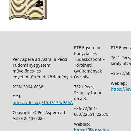
PTE Egyetemi
PTE Egyet
Könyvtár és
7621 Pécs
Per Aspera ad Astra, a Pécsi
Tudásközpont –
király utca
Tudományegyetem
Történeti
művelődés- és
Gyűjtemények
+36-72/50
egyetemtörténeti közleményei
Osztálya
Weblap:
ISSN 2064-6038
7621 Pécs,
https://le
Szepesy Ignác
DOI:
utca 3.
https://doi.org/10.15170/PAAA
+36-72/501-
Copyright © Per Aspera ad
600/22651, 22675
Astra 2013–2020
Weblap:
https://lib.pte.hu/