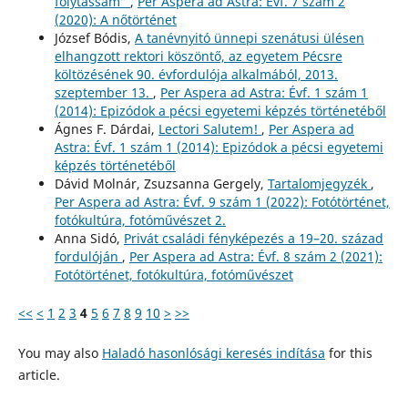
folytassam”
,
Per Aspera ad Astra: Évf. 7 szám 2
(2020): A nőtörténet
József Bódis,
A tanévnyitó ünnepi szenátusi ülésen
elhangzott rektori köszöntő, az egyetem Pécsre
költözésének 90. évfordulója alkalmából, 2013.
szeptember 13.
,
Per Aspera ad Astra: Évf. 1 szám 1
(2014): Epizódok a pécsi egyetemi képzés történetéből
Ágnes F. Dárdai,
Lectori Salutem!
,
Per Aspera ad
Astra: Évf. 1 szám 1 (2014): Epizódok a pécsi egyetemi
képzés történetéből
Dávid Molnár, Zsuzsanna Gergely,
Tartalomjegyzék
,
Per Aspera ad Astra: Évf. 9 szám 1 (2022): Fotótörténet,
fotókultúra, fotóművészet 2.
Anna Sidó,
Privát családi fényképezés a 19–20. század
fordulóján
,
Per Aspera ad Astra: Évf. 8 szám 2 (2021):
Fotótörténet, fotókultúra, fotóművészet
<<
<
1
2
3
4
5
6
7
8
9
10
>
>>
You may also
Haladó hasonlósági keresés indítása
for this
article.