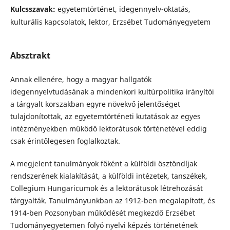
Kulcsszavak:
egyetemtörténet, idegennyelv-oktatás,
kulturális kapcsolatok, lektor, Erzsébet Tudományegyetem
Absztrakt
Annak ellenére, hogy a magyar hallgatók
idegennyelvtudásának a mindenkori kultúrpolitika irányítói
a tárgyalt korszakban egyre növekvő jelentőséget
tulajdonítottak, az egyetemtörténeti kutatások az egyes
intézményekben működő lektorátusok történetével eddig
csak érintőlegesen foglalkoztak.
A megjelent tanulmányok főként a külföldi ösztöndíjak
rendszerének kialakítását, a külföldi intézetek, tanszékek,
Collegium Hungaricumok és a lektorátusok létrehozását
tárgyalták. Tanulmányunkban az 1912-ben megalapított, és
1914-ben Pozsonyban működését megkezdő Erzsébet
Tudományegyetemen folyó nyelvi képzés történetének