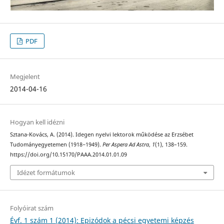
PDF
Megjelent
2014-04-16
Hogyan kell idézni
Sztana-Kovács, A. (2014). Idegen nyelvi lektorok működése az Erzsébet
Tudományegyetemen (1918−1949).
Per Aspera Ad Astra
,
1
(1), 138–159.
https://doi.org/10.15170/PAAA.2014.01.01.09
Idézet formátumok
Folyóirat szám
Évf. 1 szám 1 (2014): Epizódok a pécsi egyetemi képzés