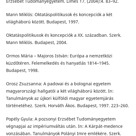
Erzsébet Tudományegyetem. Limes 17. (2004):4. 83–92.
Mann Miklós: Oktatáspolitikusok és koncepciók a két
világháború között. Budapest, 1997.
Oktatáspolitikusok és koncepciók a XX. században. Szerk.
Mann Miklós. Budapest, 2004.
Ormos Mária – Majoros István: Európa a nemzetközi
küzdőtéren. Felemelkedés és hanyatlás 1814–1945.
Budapest, 1998.
Orosz Zsuzsanna: A padovai és a bolognai egyetem
magyarországi hallgatói a két világháború között. In:
Tanulmányok az újkori külföldi magyar egyetemjárás
történetéhez. Szerk. Horváth Ákos. Budapest, 1997. 223–260.
Popély Gyula: A pozsonyi Erzsébet Tudományegyetem
végnapjai az impériumváltás után. In: A Kárpát-medence
vonzásában. Tanulmányok Polányi Imre emlékére. Szerk.