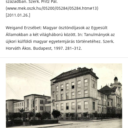
században. Szerk. Pritz Pál.
(www.mek.oszk.hu/05200/05284/05284.htm#13)
[2011.01.26.]
Weigand Erzsébet: Magyar ösztöndíjasok az Egyesült
Államokban a két világháború között. In: Tanulmányok az
újkori külföldi magyar egyetemjárás történetéhez. Szerk.
Horváth Ákos. Budapest, 1997. 281–312.