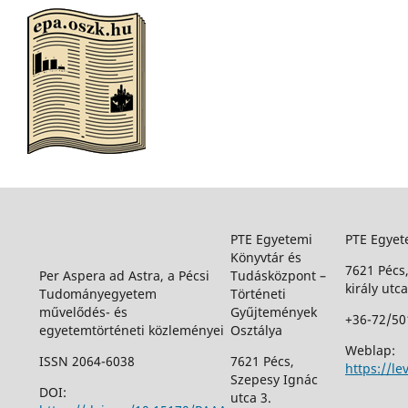
PTE Egyetemi
PTE Egyet
Könyvtár és
7621 Pécs
Per Aspera ad Astra, a Pécsi
Tudásközpont –
király utca
Tudományegyetem
Történeti
művelődés- és
Gyűjtemények
+36-72/50
egyetemtörténeti közleményei
Osztálya
Weblap:
ISSN 2064-6038
7621 Pécs,
https://le
Szepesy Ignác
DOI:
utca 3.