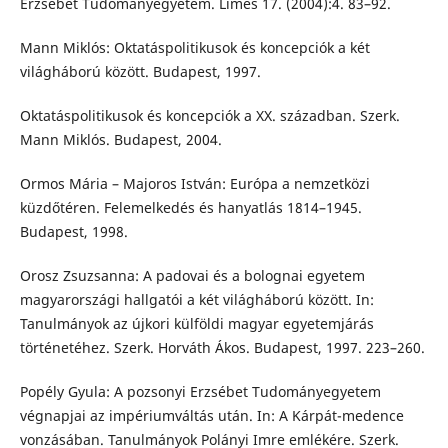
Erzsébet Tudományegyetem. Limes 17. (2004):4. 83–92.
Mann Miklós: Oktatáspolitikusok és koncepciók a két
világháború között. Budapest, 1997.
Oktatáspolitikusok és koncepciók a XX. században. Szerk.
Mann Miklós. Budapest, 2004.
Ormos Mária – Majoros István: Európa a nemzetközi
küzdőtéren. Felemelkedés és hanyatlás 1814–1945.
Budapest, 1998.
Orosz Zsuzsanna: A padovai és a bolognai egyetem
magyarországi hallgatói a két világháború között. In:
Tanulmányok az újkori külföldi magyar egyetemjárás
történetéhez. Szerk. Horváth Ákos. Budapest, 1997. 223–260.
Popély Gyula: A pozsonyi Erzsébet Tudományegyetem
végnapjai az impériumváltás után. In: A Kárpát-medence
vonzásában. Tanulmányok Polányi Imre emlékére. Szerk.