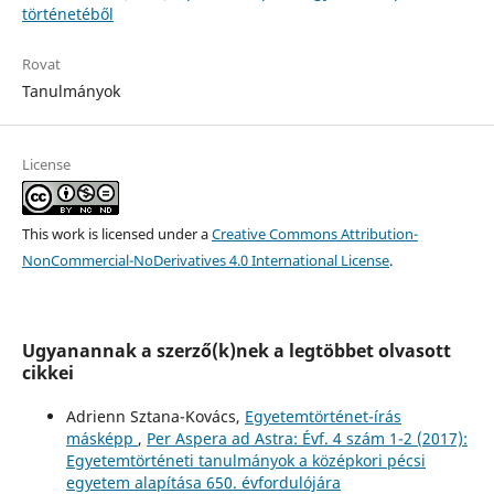
történetéből
Rovat
Tanulmányok
License
This work is licensed under a
Creative Commons Attribution-
NonCommercial-NoDerivatives 4.0 International License
.
Ugyanannak a szerző(k)nek a legtöbbet olvasott
cikkei
Adrienn Sztana-Kovács,
Egyetemtörténet-írás
másképp
,
Per Aspera ad Astra: Évf. 4 szám 1-2 (2017):
Egyetemtörténeti tanulmányok a középkori pécsi
egyetem alapítása 650. évfordulójára