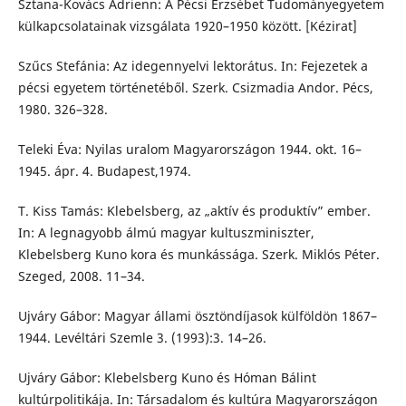
Sztana-Kovács Adrienn: A Pécsi Erzsébet Tudományegyetem
külkapcsolatainak vizsgálata 1920–1950 között. [Kézirat]
Szűcs Stefánia: Az idegennyelvi lektorátus. In: Fejezetek a
pécsi egyetem történetéből. Szerk. Csizmadia Andor. Pécs,
1980. 326–328.
Teleki Éva: Nyilas uralom Magyarországon 1944. okt. 16–
1945. ápr. 4. Budapest,1974.
T. Kiss Tamás: Klebelsberg, az „aktív és produktív” ember.
In: A legnagyobb álmú magyar kultuszminiszter,
Klebelsberg Kuno kora és munkássága. Szerk. Miklós Péter.
Szeged, 2008. 11–34.
Ujváry Gábor: Magyar állami ösztöndíjasok külföldön 1867–
1944. Levéltári Szemle 3. (1993):3. 14–26.
Ujváry Gábor: Klebelsberg Kuno és Hóman Bálint
kultúrpolitikája. In: Társadalom és kultúra Magyarországon