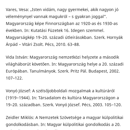
Vares, Vesa: „Isten vidám, nagy gyermekei, akik nagyon jó
véleménynyel vannak magukról – s gyakran joggal”.
Magyarország képe Finnországban az 1920-as és 1930-as
években. In: Kutatási Füzetek 16. Idegen szemmel.
Magyarságkép 19–20. századi útleírásokban. Szerk. Hornyák
Árpád – Vitári Zsolt. Pécs, 2010. 63–88.
Vida István: Magyarország nemzetközi helyzete a második
világháborút követően. In: Magyarország helye a 20. századi
Európában. Tanulmányok. Szerk. Pritz Pál. Budapest, 2002.
107–122.
Vonyó József: A szélsőjobboldali mozgalmak a kultúráról
(1919−1944). In: Társadalom és kultúra Magyarországon a
19–20. században. Szerk. Vonyó József. Pécs, 2003. 105−120.
Zeidler Miklós: A Nemzetek Szövetsége a magyar külpolitikai
gondolkodásban. In: Magyar külpolitikai gondolkodás a 20.