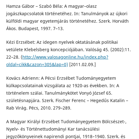
Hamza Gábor – Szabó Béla: A magyar–olasz
jogászkapcsolatok történetéhez. In: Tanulmányok az újkori
külföldi magyar egyetemjárás történetéhez. Szerk. Horváth
Ákos. Budapest, 1997. 7–13.
Kézi Erzsébet: Az idegen nyelvek oktatásának politikai
vetülete Klebelsberg koncepciójában. Valóság 45. (2002):11.
22–28. (
http://www.valosagonline.hu/index.php?
oldal=cikk&cazon=305&lap=0)
[2011.02.09.]
Kovács Adrienn: A Pécsi Erzsébet Tudományegyetem
külkapcsolatainak vizsgálata az 1920-as években. In: A
történelem szálai. Tanulmánykötet Vonyó József 65.
születésnapjára. Szerk. Fischer Ferenc – Hegedűs Katalin –
Rab Virág. Pécs, 2010. 279–289.
A Magyar Királyi Erzsébet Tudományegyetem Bölcsészet-,
Nyelv- és Történettudományi Kar tanácsülési
jegyzőkönyveinek napirendi pontjai, 1918–1940. Szerk. és