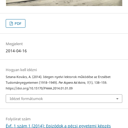
PDF
Megjelent
2014-04-16
Hogyan kell idézni
Sztana-Kovács, A. (2014). Idegen nyelvi lektorok működése az Erzsébet
Tudományegyetemen (1918−1949).
Per Aspera Ad Astra
,
1
(1), 138–159.
https://doi.org/10.15170/PAAA.2014.01.01.09
Idézet formátumok
Folyóirat szám
Évf. 1 szám 1 (2014): Epizódok a pécsi egyetemi képzés