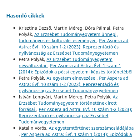
Hasonló cikkek
Krisztina Dezső, Martin Méreg, Dóra Pálmai, Petra
Polyák,
Az Erzsébet Tudományegyetem ünnepi,
tudományos és kulturális eseményei
,
Per Aspera ad
Astra: Évf. 10 szám 1-2 (2023): Reprezentáció és
nyilvánosság az Erzsébet Tudományegyetemen
Petra Polyák,
Az Erzsébet Tudományegyetem
névváltozatai
,
Per Aspera ad Astra: Évf. 1 szám 1
(2014): Epizódok a pécsi egyetemi képzés történetéből
Petra Polyák,
Az egyetem elnevezése
,
Per Aspera ad
Astra: Évf. 10 szám 1-2 (2023): Reprezentáció és
nyilvánosság az Erzsébet Tudományegyetemen
István Lengvári, Martin Méreg, Petra Polyák,
Az
Erzsébet Tudományegyetem történetének írott
forrásai
,
Per Aspera ad Astra: Évf. 10 szám 1-2 (2023):
Reprezentáció és nyilvánosság az Erzsébet
Tudományegyetemen
Katalin Vörös,
Az egyetemtörténet szerszámosládájába
,
Per Aspera ad Astra: Évf. 1 szám 1 (2014): Epizódok a