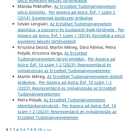
pécsi egyetemi képzés történetéből
Mónika Pilkhoffer,
Az Erzsébet Tudományegyetem
pécsi épületei
,
Per Aspera ad Astra: Évf. 1 szám 2
(2014): Egyetemek építészeti öröksége
István Lengvári,
Az Erzsébet Tudományegyetem
alapítása, a pozsonyi és budapesti évek története
,
Per
Aspera ad Astra: Évf. 1 szám 1 (2014): Epizódok a pécsi
egyetemi képzés történetéből
Krisztina Dezső, Martin Méreg, Dóra Pálmai, Petra
Polyák, Krisztina Varga,
Az Erzsébet
Tudományegyetem tárgyi emlékei
,
Per Aspera ad
Astra: Évf. 10 szám 1-2 (2023): Reprezentáció és
nyilvánosság az Erzsébet Tudományegyetemen
Martin Méreg,
Az Erzsébet Tudományegyetem épített
öröksége
,
Per Aspera ad Astra: Évf. 10 szám 1-2
(2023): Reprezentáció és nyilvánosság az Erzsébet
Tudományegyetemen
Petra Polyák,
Az Erzsébet Tudományegyetem
identitáskonstrukciói
,
Per Aspera ad Astra: Évf. 10
szám 1-2 (2023): Reprezentáció és nyilvánosság az
Erzsébet Tudományegyetemen
1
2
3
4
5
6
7
8
9
10
>
>>