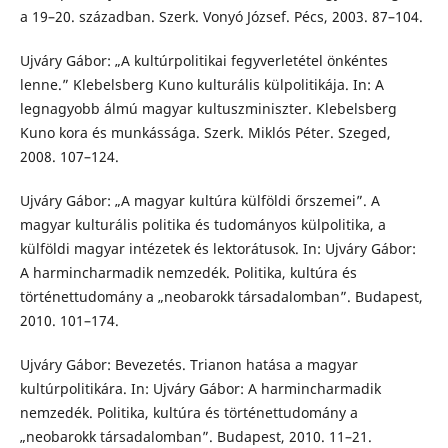
a 19–20. században. Szerk. Vonyó József. Pécs, 2003. 87–104.
Ujváry Gábor: „A kultúrpolitikai fegyverletétel önkéntes
lenne.” Klebelsberg Kuno kulturális külpolitikája. In: A
legnagyobb álmú magyar kultuszminiszter. Klebelsberg
Kuno kora és munkássága. Szerk. Miklós Péter. Szeged,
2008. 107–124.
Ujváry Gábor: „A magyar kultúra külföldi őrszemei”. A
magyar kulturális politika és tudományos külpolitika, a
külföldi magyar intézetek és lektorátusok. In: Ujváry Gábor:
A harmincharmadik nemzedék. Politika, kultúra és
történettudomány a „neobarokk társadalomban”. Budapest,
2010. 101–174.
Ujváry Gábor: Bevezetés. Trianon hatása a magyar
kultúrpolitikára. In: Ujváry Gábor: A harmincharmadik
nemzedék. Politika, kultúra és történettudomány a
„neobarokk társadalomban”. Budapest, 2010. 11–21.