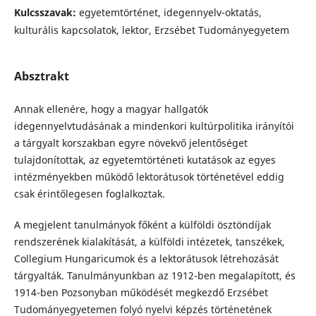
Kulcsszavak:
egyetemtörténet, idegennyelv-oktatás,
kulturális kapcsolatok, lektor, Erzsébet Tudományegyetem
Absztrakt
Annak ellenére, hogy a magyar hallgatók
idegennyelvtudásának a mindenkori kultúrpolitika irányítói
a tárgyalt korszakban egyre növekvő jelentőséget
tulajdonítottak, az egyetemtörténeti kutatások az egyes
intézményekben működő lektorátusok történetével eddig
csak érintőlegesen foglalkoztak.
A megjelent tanulmányok főként a külföldi ösztöndíjak
rendszerének kialakítását, a külföldi intézetek, tanszékek,
Collegium Hungaricumok és a lektorátusok létrehozását
tárgyalták. Tanulmányunkban az 1912-ben megalapított, és
1914-ben Pozsonyban működését megkezdő Erzsébet
Tudományegyetemen folyó nyelvi képzés történetének