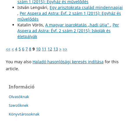
szám 1 (2015): Egyház és művelődés
István Lengvári,
Egy arisztokrata család mindennapjai
,
Per Aspera ad Astra: Évf. 2 szám 1 (2015): Egyház és
művelődés
Katalin Vörös,
A magyar iparoktatás „hadi útja”
,
Per
Aspera ad Astra: Évf. 2 szám 2 (2015): Iskolák és
életpályák
<<
<
4
5
6
7
8
9
10
11
12
13
>
>>
You may also
Haladó hasonlósági keresés indítása
for this
article.
Információ
Olvasóknak
Szerzőknek
Könyvtárosoknak