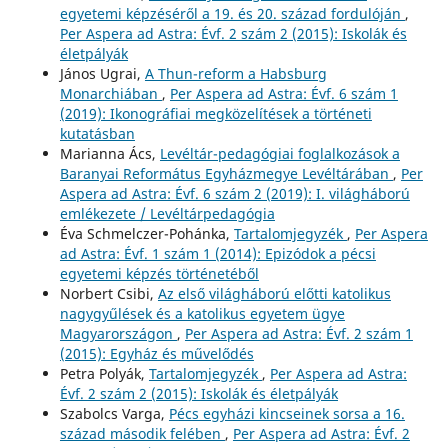
egyetemi képzéséről a 19. és 20. század fordulóján
,
Per Aspera ad Astra: Évf. 2 szám 2 (2015): Iskolák és
életpályák
János Ugrai,
A Thun-reform a Habsburg
Monarchiában
,
Per Aspera ad Astra: Évf. 6 szám 1
(2019): Ikonográfiai megközelítések a történeti
kutatásban
Marianna Ács,
Levéltár-pedagógiai foglalkozások a
Baranyai Református Egyházmegye Levéltárában
,
Per
Aspera ad Astra: Évf. 6 szám 2 (2019): I. világháború
emlékezete / Levéltárpedagógia
Éva Schmelczer-Pohánka,
Tartalomjegyzék
,
Per Aspera
ad Astra: Évf. 1 szám 1 (2014): Epizódok a pécsi
egyetemi képzés történetéből
Norbert Csibi,
Az első világháború előtti katolikus
nagygyűlések és a katolikus egyetem ügye
Magyarországon
,
Per Aspera ad Astra: Évf. 2 szám 1
(2015): Egyház és művelődés
Petra Polyák,
Tartalomjegyzék
,
Per Aspera ad Astra:
Évf. 2 szám 2 (2015): Iskolák és életpályák
Szabolcs Varga,
Pécs egyházi kincseinek sorsa a 16.
század második felében
,
Per Aspera ad Astra: Évf. 2