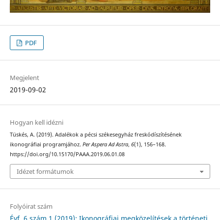
PDF
Megjelent
2019-09-02
Hogyan kell idézni
Tüskés, A. (2019). Adalékok a pécsi székesegyház freskódíszítésének
ikonográfiai programjához.
Per Aspera Ad Astra
,
6
(1), 156–168.
https://doi.org/10.15170/PAAA.2019.06.01.08
Idézet formátumok
Folyóirat szám
Évf. 6 szám 1 (2019): Ikonográfiai megközelítések a történeti