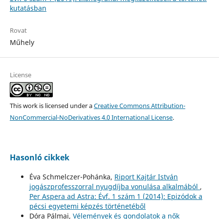
kutatásban
Rovat
Műhely
License
This work is licensed under a
Creative Commons Attribution-
NonCommercial-NoDerivatives 4.0 International License
.
Hasonló cikkek
Éva Schmelczer-Pohánka,
Riport Kajtár István
jogászprofesszorral nyugdíjba vonulása alkalmából
,
Per Aspera ad Astra: Évf. 1 szám 1 (2014): Epizódok a
pécsi egyetemi képzés történetéből
Dóra Pálmai,
Vélemények és gondolatok a nők