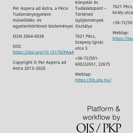
Könyvtár és
7621 Pécs
Per Aspera ad Astra, a Pécsi
Tudásközpont –
király utca
Tudományegyetem
Történeti
művelődés- és
Gyűjtemények
+36-72/50
egyetemtörténeti közleményei
Osztálya
Weblap:
ISSN 2064-6038
7621 Pécs,
https://le
Szepesy Ignác
DOI:
utca 3.
https://doi.org/10.15170/PAAA
+36-72/501-
Copyright © Per Aspera ad
600/22651, 22675
Astra 2013–2020
Weblap:
https://lib.pte.hu/