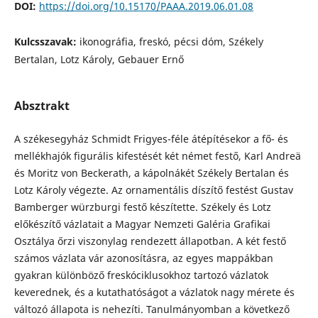
DOI:
https://doi.org/10.15170/PAAA.2019.06.01.08
Kulcsszavak:
ikonográfia, freskó, pécsi dóm, Székely
Bertalan, Lotz Károly, Gebauer Ernő
Absztrakt
A székesegyház Schmidt Frigyes-féle átépítésekor a fő- és
mellékhajók figurális kifestését két német festő, Karl Andreä
és Moritz von Beckerath, a kápolnákét Székely Bertalan és
Lotz Károly végezte. Az ornamentális díszítő festést Gustav
Bamberger würzburgi festő készítette. Székely és Lotz
előkészítő vázlatait a Magyar Nemzeti Galéria Grafikai
Osztálya őrzi viszonylag rendezett állapotban. A két festő
számos vázlata vár azonosításra, az egyes mappákban
gyakran különböző freskóciklusokhoz tartozó vázlatok
keverednek, és a kutathatóságot a vázlatok nagy mérete és
változó állapota is nehezíti. Tanulmányomban a következő