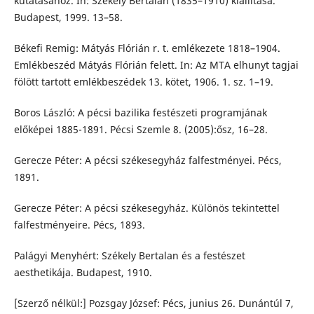
kutatásához. In: Székely Bertalan (1835–1910) kiállítása.
Budapest, 1999. 13–58.
Békefi Remig: Mátyás Flórián r. t. emlékezete 1818–1904.
Emlékbeszéd Mátyás Flórián felett. In: Az MTA elhunyt tagjai
fölött tartott emlékbeszédek 13. kötet, 1906. 1. sz. 1–19.
Boros László: A pécsi bazilika festészeti programjának
előképei 1885-1891. Pécsi Szemle 8. (2005):ősz, 16–28.
Gerecze Péter: A pécsi székesegyház falfestményei. Pécs,
1891.
Gerecze Péter: A pécsi székesegyház. Különös tekintettel
falfestményeire. Pécs, 1893.
Palágyi Menyhért: Székely Bertalan és a festészet
aesthetikája. Budapest, 1910.
[Szerző nélkül:] Pozsgay József: Pécs, junius 26. Dunántúl 7,