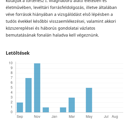
kutatjuk a történész I. világháború alatti életében és
életművében, levéltári forrásfeldolgozás, illetve általában
véve források hiányában a vizsgálódást első lépésben a
tudós évekkel későbbi visszaemlékezései, valamint akkori
közszereplései és háborús gondolatai vázlatos
bemutatásának fonalán haladva kell végeznünk.
Letöltések