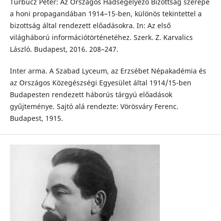
Turbucz Péter: Az Országos Hadsegélyező Bizottság szerepe
a honi propagandában 1914–15-ben, különös tekintettel a
bizottság által rendezett előadásokra. In: Az első
világháború információtörténetéhez. Szerk. Z. Karvalics
László. Budapest, 2016. 208–247.
Inter arma. A Szabad Lyceum, az Erzsébet Népakadémia és
az Országos Közegészségi Egyesület által 1914/15-ben
Budapesten rendezett háborús tárgyú előadások
gyűjteménye. Sajtó alá rendezte: Vörösváry Ferenc.
Budapest, 1915.