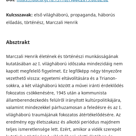
Kulcsszavak:
első világháború, propaganda, háborús
előadás, történész, Marczali Henrik
Absztrakt
Marczali Henrik életének és történészi munkásságának
kutatásában az I. világháború időszaka mindezidáig nem
kapott megfelelő figyelmet. Ez legfőképp négy tényezőre
vezethető vissza: egyetemi eltávolítására és a Trianon-
sokkra, a két világháború között a művei iránti érdeklődés
fokozatos csökkenésére, 1945 után a kommunista
államberendezkedés felülről irányított kultúrpolitikájára,
valamint mindezekkel párhuzamosan a feledésre és az I.
világháború traumájának fokozatos átértékelődésére. Az
eredmény egy életszakasz és alkotói periódus majdnem
teljes ismeretlensége lett. Ezért, amikor a vidék szerepét