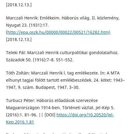
[2018.12.13.]
Marczali Henrik: Emlékeim. Háborús világ. II. közlemény,
Nyugat 23. (1931):17.
(
http://epa.oszk.hu/00000/00022/00521/16282.htm)
[2018.12.13.]
Teleki Pál: Marczali Henrik culturpolitikai gondolataihoz.
Századok 50. (1916):7–8. 551–552.
Tóth Zoltán: Marczali Henrik l. tag emlékezete. In: A MTA
elhunyt tagjai fölött tartott emlékbeszédek. 24. kötet: 1943–
1947, 9. szám. Budapest, 1947. 3–30.
Turbucz Péter: Háborús előadások szervezése
Magyarországon 1914-ben. Történeti vázlat. Jel-Kép 5.
(2016):1. 81–96. || [DOI]
https://doi.org/10.20520/Jel-
Kep.2016.1.81