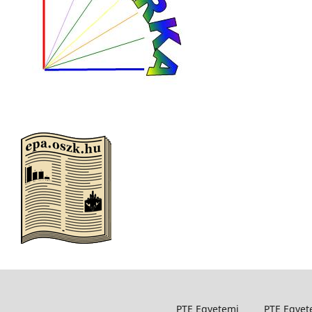
PTE Egyetemi
PTE Egyet