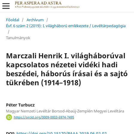
Főoldal
/
Archívum
/
Évf. 6 szám 2 (2019): I. világháború emlékezete / Levéltárpedagógia
/
Tanulmányok
Marczali Henrik I. világháborúval
kapcsolatos nézetei vidéki hadi
beszédei, háborús írásai és a sajtó
tükrében (1914–1918)
Péter Turbucz
Magyar Nemzeti Levéltár Borsod-Abaúj-Zemplén Megyei Levéltára
https://orcid.org/0009-0003-6974-7495
DOI:
https://doi.org/10.15170/PAAA.2019.06.02.02