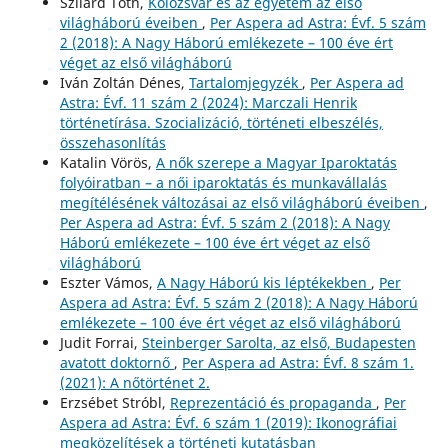
Szilárd Toth,
Kolozsvár és az egyetem az első
világháború éveiben
,
Per Aspera ad Astra: Évf. 5 szám
2 (2018): A Nagy Háború emlékezete – 100 éve ért
véget az első világháború
Iván Zoltán Dénes,
Tartalomjegyzék
,
Per Aspera ad
Astra: Évf. 11 szám 2 (2024): Marczali Henrik
történetírása. Szocializáció, történeti elbeszélés,
összehasonlítás
Katalin Vörös,
A nők szerepe a Magyar Iparoktatás
folyóiratban – a női iparoktatás és munkavállalás
megítélésének változásai az első világháború éveiben
,
Per Aspera ad Astra: Évf. 5 szám 2 (2018): A Nagy
Háború emlékezete – 100 éve ért véget az első
világháború
Eszter Vámos,
A Nagy Háború kis léptékekben
,
Per
Aspera ad Astra: Évf. 5 szám 2 (2018): A Nagy Háború
emlékezete – 100 éve ért véget az első világháború
Judit Forrai,
Steinberger Sarolta, az első, Budapesten
avatott doktornő
,
Per Aspera ad Astra: Évf. 8 szám 1.
(2021): A nőtörténet 2.
Erzsébet Stróbl,
Reprezentáció és propaganda
,
Per
Aspera ad Astra: Évf. 6 szám 1 (2019): Ikonográfiai
megközelítések a történeti kutatásban