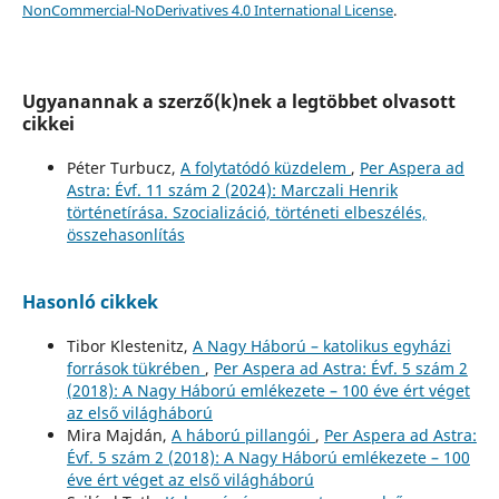
NonCommercial-NoDerivatives 4.0 International License
.
Ugyanannak a szerző(k)nek a legtöbbet olvasott
cikkei
Péter Turbucz,
A folytatódó küzdelem
,
Per Aspera ad
Astra: Évf. 11 szám 2 (2024): Marczali Henrik
történetírása. Szocializáció, történeti elbeszélés,
összehasonlítás
Hasonló cikkek
Tibor Klestenitz,
A Nagy Háború – katolikus egyházi
források tükrében
,
Per Aspera ad Astra: Évf. 5 szám 2
(2018): A Nagy Háború emlékezete – 100 éve ért véget
az első világháború
Mira Majdán,
A háború pillangói
,
Per Aspera ad Astra:
Évf. 5 szám 2 (2018): A Nagy Háború emlékezete – 100
éve ért véget az első világháború