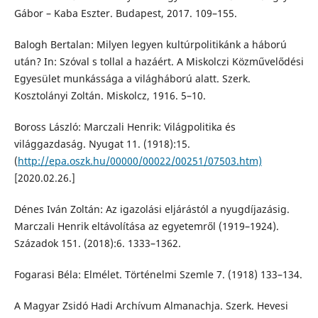
Gábor – Kaba Eszter. Budapest, 2017. 109–155.
Balogh Bertalan: Milyen legyen kultúrpolitikánk a háború
után? In: Szóval s tollal a hazáért. A Miskolczi Közművelődési
Egyesület munkássága a világháború alatt. Szerk.
Kosztolányi Zoltán. Miskolcz, 1916. 5–10.
Boross László: Marczali Henrik: Világpolitika és
világgazdaság. Nyugat 11. (1918):15.
(
http://epa.oszk.hu/00000/00022/00251/07503.htm)
[2020.02.26.]
Dénes Iván Zoltán: Az igazolási eljárástól a nyugdíjazásig.
Marczali Henrik eltávolítása az egyetemről (1919–1924).
Századok 151. (2018):6. 1333–1362.
Fogarasi Béla: Elmélet. Történelmi Szemle 7. (1918) 133–134.
A Magyar Zsidó Hadi Archívum Almanachja. Szerk. Hevesi