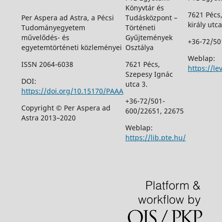
Könyvtár és
7621 Pécs
Per Aspera ad Astra, a Pécsi
Tudásközpont –
király utca
Tudományegyetem
Történeti
művelődés- és
Gyűjtemények
+36-72/50
egyetemtörténeti közleményei
Osztálya
Weblap:
ISSN 2064-6038
7621 Pécs,
https://le
Szepesy Ignác
DOI:
utca 3.
https://doi.org/10.15170/PAAA
+36-72/501-
Copyright © Per Aspera ad
600/22651, 22675
Astra 2013–2020
Weblap:
https://lib.pte.hu/