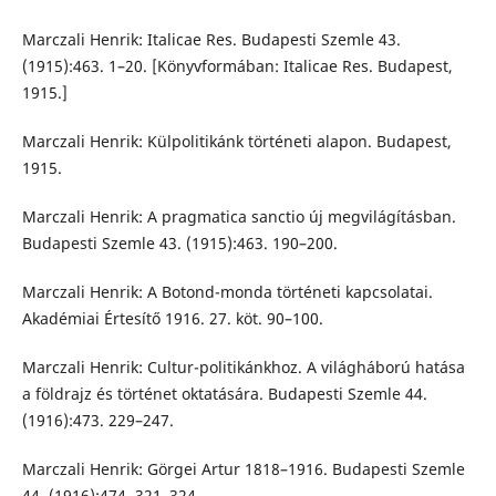
Marczali Henrik: Italicae Res. Budapesti Szemle 43.
(1915):463. 1–20. [Könyvformában: Italicae Res. Budapest,
1915.]
Marczali Henrik: Külpolitikánk történeti alapon. Budapest,
1915.
Marczali Henrik: A pragmatica sanctio új megvilágításban.
Budapesti Szemle 43. (1915):463. 190–200.
Marczali Henrik: A Botond-monda történeti kapcsolatai.
Akadémiai Értesítő 1916. 27. köt. 90–100.
Marczali Henrik: Cultur-politikánkhoz. A világháború hatása
a földrajz és történet oktatására. Budapesti Szemle 44.
(1916):473. 229–247.
Marczali Henrik: Görgei Artur 1818–1916. Budapesti Szemle
44. (1916):474. 321–324.