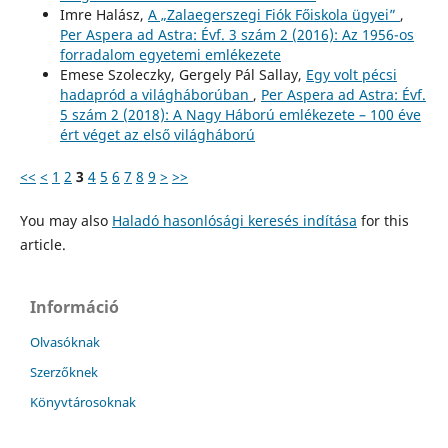
Imre Halász,
A „Zalaegerszegi Fiók Főiskola ügyei”
,
Per Aspera ad Astra: Évf. 3 szám 2 (2016): Az 1956-os
forradalom egyetemi emlékezete
Emese Szoleczky, Gergely Pál Sallay,
Egy volt pécsi
hadapród a világháborúban
,
Per Aspera ad Astra: Évf.
5 szám 2 (2018): A Nagy Háború emlékezete – 100 éve
ért véget az első világháború
<<
<
1
2
3
4
5
6
7
8
9
>
>>
You may also
Haladó hasonlósági keresés indítása
for this
article.
Információ
Olvasóknak
Szerzőknek
Könyvtárosoknak