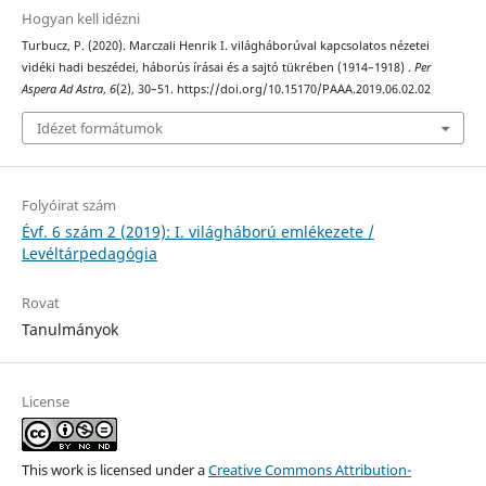
Hogyan kell idézni
Turbucz, P. (2020). Marczali Henrik I. világháborúval kapcsolatos nézetei
vidéki hadi beszédei, háborús írásai és a sajtó tükrében (1914–1918) .
Per
Aspera Ad Astra
,
6
(2), 30–51. https://doi.org/10.15170/PAAA.2019.06.02.02
Idézet formátumok
Folyóirat szám
Évf. 6 szám 2 (2019): I. világháború emlékezete /
Levéltárpedagógia
Rovat
Tanulmányok
License
This work is licensed under a
Creative Commons Attribution-