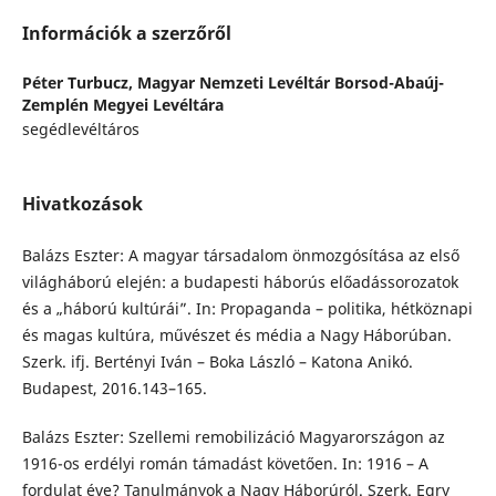
Információk a szerzőről
Péter Turbucz,
Magyar Nemzeti Levéltár Borsod-Abaúj-
Zemplén Megyei Levéltára
segédlevéltáros
Hivatkozások
Balázs Eszter: A magyar társadalom önmozgósítása az első
világháború elején: a budapesti háborús előadássorozatok
és a „háború kultúrái”. In: Propaganda – politika, hétköznapi
és magas kultúra, művészet és média a Nagy Háborúban.
Szerk. ifj. Bertényi Iván – Boka László – Katona Anikó.
Budapest, 2016.143–165.
Balázs Eszter: Szellemi remobilizáció Magyarországon az
1916-os erdélyi román támadást követően. In: 1916 – A
fordulat éve? Tanulmányok a Nagy Háborúról. Szerk. Egry