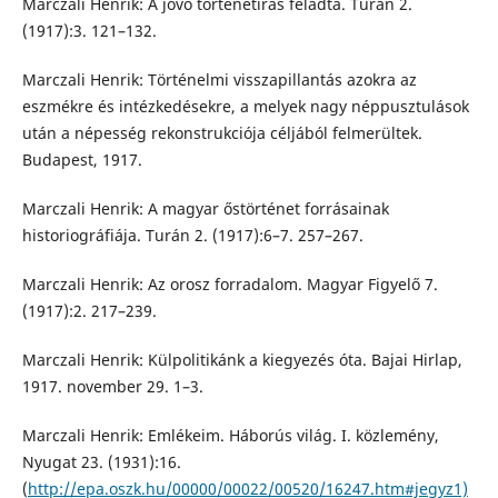
Marczali Henrik: A jövő történetírás feladta. Turán 2.
(1917):3. 121–132.
Marczali Henrik: Történelmi visszapillantás azokra az
eszmékre és intézkedésekre, a melyek nagy néppusztulások
után a népesség rekonstrukciója céljából felmerültek.
Budapest, 1917.
Marczali Henrik: A magyar őstörténet forrásainak
historiográfiája. Turán 2. (1917):6–7. 257–267.
Marczali Henrik: Az orosz forradalom. Magyar Figyelő 7.
(1917):2. 217–239.
Marczali Henrik: Külpolitikánk a kiegyezés óta. Bajai Hirlap,
1917. november 29. 1–3.
Marczali Henrik: Emlékeim. Háborús világ. I. közlemény,
Nyugat 23. (1931):16.
(
http://epa.oszk.hu/00000/00022/00520/16247.htm#jegyz1)