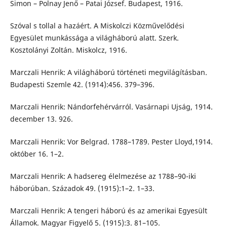
Simon – Polnay Jenő – Patai József. Budapest, 1916.
Szóval s tollal a hazáért. A Miskolczi Közművelődési
Egyesület munkássága a világháború alatt. Szerk.
Kosztolányi Zoltán. Miskolcz, 1916.
Marczali Henrik: A világháború történeti megvilágításban.
Budapesti Szemle 42. (1914):456. 379–396.
Marczali Henrik: Nándorfehérvárról. Vasárnapi Ujság, 1914.
december 13. 926.
Marczali Henrik: Vor Belgrad. 1788–1789. Pester Lloyd,1914.
október 16. 1–2.
Marczali Henrik: A hadsereg élelmezése az 1788–90-iki
háborúban. Századok 49. (1915):1–2. 1–33.
Marczali Henrik: A tengeri háború és az amerikai Egyesült
Államok. Magyar Figyelő 5. (1915):3. 81–105.