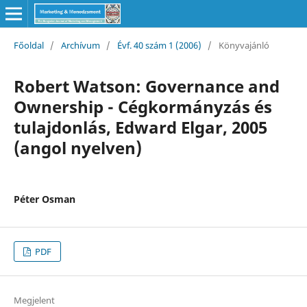
Főoldal
/
Archívum
/
Évf. 40 szám 1 (2006)
/
Könyvajánló
Robert Watson: Governance and
Ownership - Cégkormányzás és
tulajdonlás, Edward Elgar, 2005
(angol nyelven)
Péter Osman
PDF
Megjelent