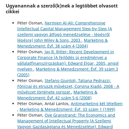
Ugyanannak a szerző(k)nek a legtöbbet olvasott
cikkei
Péter Osman,
Nermien Al-Ali: Comprehensive
Intellectual Capital Management Step-by-Step (A
szellemi vagyon átfogó menedzselése - lépésről
lépésre) John Wiley & Sons, 2003
,
Marketing &
Menedzsment: Évf. 38 szám 4 (2004)
Péter Osman,
Jay R. Ritter: Recent Development in
Corporate Finance (A fejlődés új eredményei a
vállalatfinanszírozásban). Edward Elgar, 2005, angol
nyelven
,
Marketing & Menedzsment: Évf. 39 szám 3
(2005)
Péter Osman,
Stefano Giuntoli, Tatiana Pedrazzi:
Föníciai és etruszk művészet, Corvina Kiadó, 2008 - A
művészet története sorozat
,
Marketing &
Menedzsment: Évf. 42 szám 5-6 (2008)
Péter Osman, Antal Lantos,
Antimarketing két tételben
,
Marketing & Menedzsment: Évf. 33 szám 1 (1999)
Péter Osman,
Ove Granstrand: The Economics and
Management of Intellectual Property (A Szellemi
Vagyon Gazdaságtana és Menedzselése). Edward