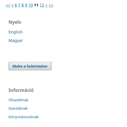
<<
<
6
7
8
9
10
11
12
>
>>
Nyelv
English
Magyar
Make a Submission
Információ
Olvasóknak
Szerzőknek
Könyvtárosoknak