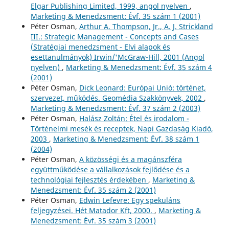
Elgar Publishing Limited, 1999, angol nyelven
,
Marketing & Menedzsment: Évf. 35 szám 1 (2001)
Péter Osman,
Arthur A. Thompson, Jr., A. J. Strickland
III.: Strategic Management - Concepts and Cases
(Stratégiai menedzsment - Elvi alapok és
esettanulmányok) Irwin/'McGraw-Hill, 2001 (Angol
nyelven)
,
Marketing & Menedzsment: Évf. 35 szám 4
(2001)
Péter Osman,
Dick Leonard: Európai Unió: történet,
szervezet, működés. Geomédia Szakkönyvek, 2002
,
Marketing & Menedzsment: Évf. 37 szám 2 (2003)
Péter Osman,
Halász Zoltán: Étel és irodalom -
Történelmi mesék és receptek, Napi Gazdaság Kiadó,
2003
,
Marketing & Menedzsment: Évf. 38 szám 1
(2004)
Péter Osman,
A közösségi és a magánszféra
együttműködése a vállalkozások fejlődése és a
technológiai fejlesztés érdekében
,
Marketing &
Menedzsment: Évf. 35 szám 2 (2001)
Péter Osman,
Edwin Lefevre: Egy spekuláns
feljegyzései. Hét Matador Kft, 2000.
,
Marketing &
Menedzsment: Évf. 35 szám 3 (2001)