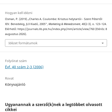
Hogyan kell idézni
Osman, P. (2019) „Charles A. Coulombe: Krisztus helytartói - Szent Pétertől
XIV. Benedekig, JLX Kiadó, 2005”,
Marketing & Menedzsment
, 40(2-3), o. 123–124.
Elérhető: https://journals.lib.pte.hu/index.php/mm/article/view/760 (Elérés: 8
augusztus 2026).
Idézet formátumok
Folyóirat szám
Évf. 40 szám 2-3 (2006)
Rovat
Könyvajánló
Ugyanannak a szerző(k)nek a legtöbbet olvasott
cikkei