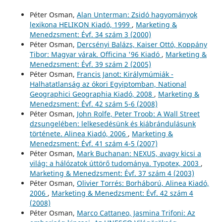
Péter Osman,
Alan Unterman: Zsidó hagyományok
lexikona HELIKON Kiadó, 1999
,
Marketing &
Menedzsment: Évf. 34 szám 3 (2000)
Péter Osman,
Dercsényi Balázs, Kaiser Ottó, Koppány
Tibor: Magyar várak. Officina '96 Kiadó
,
Marketing &
Menedzsment: Évf. 39 szám 2 (2005)
Péter Osman,
Francis Janot: Királymúmiák -
Halhatatlanság az ókori Egyiptomban, National
Geographici Geographia Kiadó, 2008
,
Marketing &
Menedzsment: Évf. 42 szám 5-6 (2008)
Péter Osman,
John Rolfe, Peter Troob: A Wall Street
dzsungelében: lelkesedésünk és kiábrándulásunk
története. Alinea Kiadó, 2006
,
Marketing &
Menedzsment: Évf. 41 szám 4-5 (2007)
Péter Osman,
Mark Buchanan: NEXUS, avagy kicsi a
világ: a hálózatok úttörő tudománya. Typotex, 2003
,
Marketing & Menedzsment: Évf. 37 szám 4 (2003)
Péter Osman,
Olivier Torrés: Borháború, Alinea Kiadó,
2006
,
Marketing & Menedzsment: Évf. 42 szám 4
(2008)
Péter Osman,
Marco Cattaneo, Jasmina Trifoni: Az