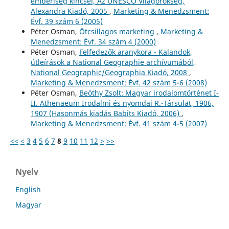
emberiség kincsei, Az UNESCO Világörökség,
Alexandra Kiadó, 2005
,
Marketing & Menedzsment:
Évf. 39 szám 6 (2005)
Péter Osman,
Ötcsillagos marketing
,
Marketing &
Menedzsment: Évf. 34 szám 4 (2000)
Péter Osman,
Felfedezők aranykora - Kalandok,
útleírások a National Geographie archívumából,
National Geographic/Geographia Kiadó, 2008
,
Marketing & Menedzsment: Évf. 42 szám 5-6 (2008)
Péter Osman,
Beöthy Zsolt: Magyar irodalomtörténet I-
II. Athenaeum Irodalmi és nyomdai R.-Társulat, 1906,
1907 (Hasonmás kiadás Babits Kiadó, 2006)
,
Marketing & Menedzsment: Évf. 41 szám 4-5 (2007)
<<
<
3
4
5
6
7
8
9
10
11
12
>
>>
Nyelv
English
Magyar