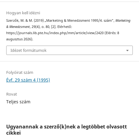
Hogyan kell idézni
Szerzők, M. & M. (2019) „Marketing & Menedzsment 1995/4. szám”,
Marketing
& Menedzsment
, 29(4), o. 80, [2]. Elérhető:
https://journals.lib.pte.hu/index.php/mm/article/view/2420 (Elérés: 8
augusztus 2026).
Idézet formátumok
Folyóirat szám
Évf. 29 szám 4 (1995)
Rovat
Teljes szám
Ugyanannak a szerző(k)nek a legtöbbet olvasott
cikkei