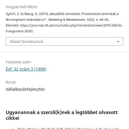
Hogyan kell idézni
Győrfi, Z. és Balog, G. (2019) „Beszállító kerestetik. Prezentációs technikák a
Birminghami Szakvásáron”,
Marketing & Menedzsment
, 32(3), o. 44–45.
Elérhető: https://journals.lib.pte.hu/index.php/mm/article/view/2070 (Elérés:
9 augusztus 2026).
Idézet formátumok
Folyóirat szám
Évf. 32 szám 3 (1998)
Rovat
Vállalkozásfejlesztés
Ugyanannak a szerző(k)nek a legtöbbet olvasott
cikkei