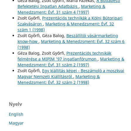
Géza Balog, Zsolt Győrfi, Mária Fazekas,
A Budapesti
Befektetési Ingatlan Adatbázis
,
Marketing &
Menedzsment: Évf. 31 szám 4 (1997)
Zsolt Győrfi,
Prezentációs technikák a Kölni Bútoripari
Szakvásáron
,
Marketing & Menedzsment: Évf. 32
szám 1 (1998)
Zsolt Győrfi, Géza Balog,
Beszállítói vásármarketing
know-how
,
Marketing & Menedzsment: Évf. 32 szám 6
(1998)
Géza Balog, Zsolt Győrfi,
Prezentációs technikák
felmérése a MIPIM '97 ingatlanfórumon
,
Marketing &
Menedzsment: Évf. 31 szám 2 (1997)
Zsolt Győrfi,
Egy kiállítás képei - Beszámoló a moszkvai
Magyar Nemzeti Kiállításról
,
Marketing &
Menedzsment: Évf. 32 szám 2 (1998)
Nyelv
English
Magyar