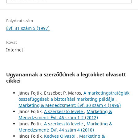
Folyóirat szám
Évf. 31 szám 5 (1997)
Rovat
Internet
Ugyanannak a szerző(k)nek a legtöbbet olvasott
cikkei
János Fojtik, Erzsébet P. Maros,
A marketingstratégiák
összefüggései: a biztosítási marketing példája
,
Marketing & Menedzsment: Évf. 30 szám 4 (1996)
János Fojtik,
A szerkesztő levele
,
Marketing &
Menedzsment: Évf. 46 szám 1-2 (2012)
János Fojtik,
A szerkesztő levele
,
Marketing &
Menedzsment: Évf. 44 szám 4 (2010)
János Fojtik,
Kedves Olvasó!
,
Marketing &