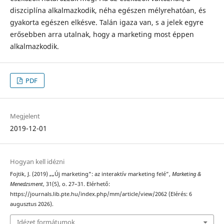
diszciplína alkalmazkodik, néha egészen mélyrehatóan, és
gyakorta egészen elkésve. Talán igaza van, s a jelek egyre
erő­sebben arra utalnak, hogy a marketing most éppen
alkalmazkodik.
PDF
Megjelent
2019-12-01
Hogyan kell idézni
Fojtik, J. (2019) „„Új marketing": az interaktív marketing felé”,
Marketing &
Menedzsment
, 31(5), o. 27–31. Elérhető:
https://journals.lib.pte.hu/index.php/mm/article/view/2062 (Elérés: 6
augusztus 2026).
Idézet formátumok