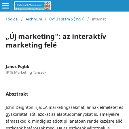
Főoldal
/
Archívum
/
Évf. 31 szám 5 (1997)
/
Internet
„Új marketing": az interaktív
marketing felé
János Fojtik
JPTE Marketing Tanszék
Absztrakt
John Deighton írja: „A marketingszakmát, annak elméletét és
gyakorlatát, sőt, azokat az alaptudomá­nyokat is, amelyekre
támaszkodik, mindig az adott pillanatban rendelkezésre álló
eszközök határozzák meg. Ha az eszközök változnak, a