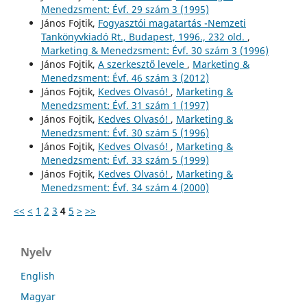
Menedzsment: Évf. 29 szám 3 (1995)
János Fojtik,
Fogyasztói magatartás -Nemzeti
Tankönyvkiadó Rt., Budapest, 1996., 232 old.
,
Marketing & Menedzsment: Évf. 30 szám 3 (1996)
János Fojtik,
A szerkesztő levele
,
Marketing &
Menedzsment: Évf. 46 szám 3 (2012)
János Fojtik,
Kedves Olvasó!
,
Marketing &
Menedzsment: Évf. 31 szám 1 (1997)
János Fojtik,
Kedves Olvasó!
,
Marketing &
Menedzsment: Évf. 30 szám 5 (1996)
János Fojtik,
Kedves Olvasó!
,
Marketing &
Menedzsment: Évf. 33 szám 5 (1999)
János Fojtik,
Kedves Olvasó!
,
Marketing &
Menedzsment: Évf. 34 szám 4 (2000)
<<
<
1
2
3
4
5
>
>>
Nyelv
English
Magyar