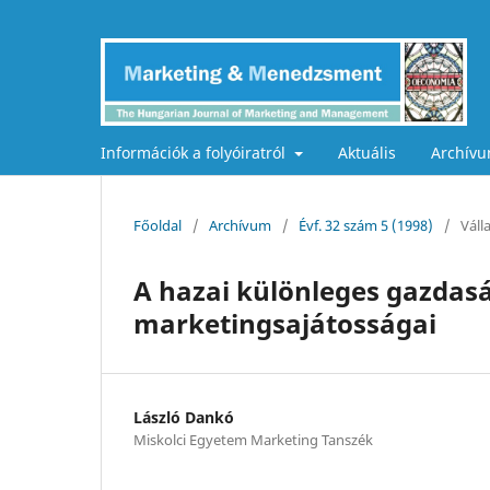
Információk a folyóiratról
Aktuális
Archív
Főoldal
/
Archívum
/
Évf. 32 szám 5 (1998)
/
Váll
A hazai különleges gazdasá
marketingsajátosságai
László Dankó
Miskolci Egyetem Marketing Tanszék