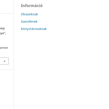
Információ
Olvasóknak
Szerzőknek
Könyvtárosoknak
sági
gai”,
article