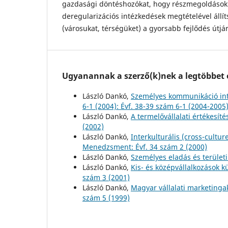
gazdasági döntéshozókat, hogy részmegoldások 
deregularizációs intézkedések megtételével állí
(városukat, térségüket) a gyorsabb fejlődés útjár
Ugyanannak a szerző(k)nek a legtöbbet o
László Dankó,
Személyes kommunikáció int
6-1 (2004): Évf. 38-39 szám 6-1 (2004-2005
László Dankó,
A termelővállalati értékesít
(2002)
László Dankó,
Interkulturális (cross-cultu
Menedzsment: Évf. 34 szám 2 (2000)
László Dankó,
Személyes eladás és terül
László Dankó,
Kis- és középvállalkozások kü
szám 3 (2001)
László Dankó,
Magyar vállalati marketinga
szám 5 (1999)