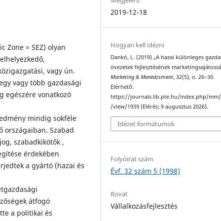
2019-12-18
Hogyan kell idézni
c Zone = SEZ) olyan
Dankó, L. (2019) „A hazai különleges gazda
 elhelyezkedő,
övezetek fejlesztésének marketingsajátossá
özigazgatási, vagy ún.
Marketing & Menedzsment
, 32(5), o. 26–30.
 egy vagy több gazdasági
Elérhető:
zág egészére vonatkozó
https://journals.lib.pte.hu/index.php/mm/
/view/1939 (Elérés: 9 augusztus 2026).
edmény mindig sokféle
Idézet formátumok
ző országaiban. Szabad
jog, szabadkikötők ,
egítése érdekében
Folyóirat szám
rjedtek a gyártó (hazai és
Évf. 32 szám 5 (1998)
etgazdasági
Rovat
bözőségek átfogó
Vállalkozásfejlesztés
te a politikai és