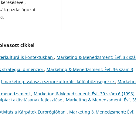
keresésével,
tsák gazdaságukat
a.
lvasott cikkei
erkulturális kontextusban
,
Marketing & Menedzsment: Évf. 38 sz
)
és stratégiai dimenziói
,
Marketing & Menedzsment: Évf. 36 szám 3
re) marketing: válasz a szociokulturális különbözőségekre
,
Marketin
eti menedzsment
,
Marketing & Menedzsment: Évf. 30 szám 6 (1996)
lpiaci aktivitásának fejlesztése
,
Marketing & Menedzsment: Évf. 3
ktivitás a Kárpátok Eurorégióban
,
Marketing & Menedzsment: Évf.