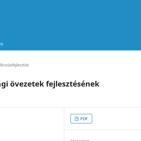
um
alkozásfejlesztés
gi övezetek fejlesztésének
PDF
Megjelent