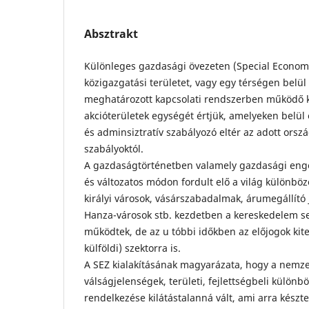
Absztrakt
Különleges gazdasági övezeten (Special Economi
közigazgatási területet, vagy egy térségen belül
meghatározott kapcsolati rendszerben működő k
akcióterületek egységét értjük, amelyeken belül
és adminsiztratív szabályozó eltér az adott ors
szabályoktól.
A gazdaságtörténetben valamely gazdasági eng
és változatos módon fordult elő a világ különbö
királyi városok, vásárszabadalmak, árumegállító 
Hanza-városok stb. kezdetben a kereskedelem s
működtek, de az u tóbbi időkben az előjogok kite
külföldi) szektorra is.
A SEZ kialakításának magyarázata, hogy a nemz
válságjelenségek, területi, fejlettségbeli külön
rendelkezése kilátástalanná vált, ami arra késztet