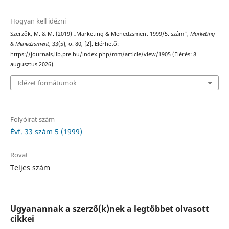
Hogyan kell idézni
Szerzők, M. & M. (2019) „Marketing & Menedzsment 1999/5. szám”,
Marketing
& Menedzsment
, 33(5), o. 80, [2]. Elérhető:
https://journals.lib.pte.hu/index.php/mm/article/view/1905 (Elérés: 8
augusztus 2026).
Idézet formátumok
Folyóirat szám
Évf. 33 szám 5 (1999)
Rovat
Teljes szám
Ugyanannak a szerző(k)nek a legtöbbet olvasott
cikkei