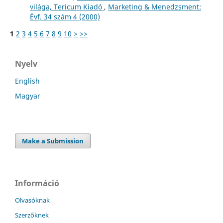
világa, Tericum Kiadó
,
Marketing & Menedzsment:
Évf. 34 szám 4 (2000)
1
2
3
4
5
6
7
8
9
10
>
>>
Nyelv
English
Magyar
Make a Submission
Információ
Olvasóknak
Szerzőknek