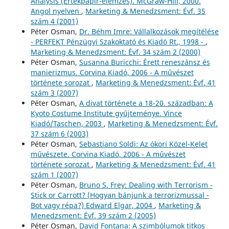
Analysis (Értékpapír-elemzés). McGraw-Hill, 2000.
Angol nyelven
,
Marketing & Menedzsment: Évf. 35
szám 4 (2001)
Péter Osman,
Dr. Béhm Imre: Vállalkozások megítélése
- PERFEKT Pénzügyi Szakoktató és Kiadó Rt., 1998 -
,
Marketing & Menedzsment: Évf. 34 szám 2 (2000)
Péter Osman,
Susanna Buricchi: Érett reneszánsz és
manierizmus. Corvina Kiadó, 2006 - A művészet
története sorozat
,
Marketing & Menedzsment: Évf. 41
szám 3 (2007)
Péter Osman,
A divat története a 18-20. században: A
Kyoto Costume Institute gyűjteménye. Vince
Kiadó/Taschen, 2003
,
Marketing & Menedzsment: Évf.
37 szám 6 (2003)
Péter Osman,
Sebastiano Soldi: Az ókori Közel-Kelet
művészete. Corvina Kiadó, 2006 - A művészet
története sorozat
,
Marketing & Menedzsment: Évf. 41
szám 1 (2007)
Péter Osman,
Bruno S. Frey: Dealing with Terrorism -
Stick or Carrott? (Hogyan bánjunk a terrorizmussal -
Bot vagy répa?) Edward Elgar, 2004
,
Marketing &
Menedzsment: Évf. 39 szám 2 (2005)
Péter Osman,
David Fontana: A szimbólumok titkos