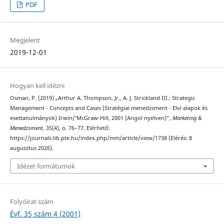
PDF
Megjelent
2019-12-01
Hogyan kell idézni
Osman, P. (2019) „Arthur A. Thompson, Jr., A. J. Strickland III.: Strategic
Management - Concepts and Cases (Stratégiai menedzsment - Elvi alapok és
esettanulmányok) Irwin/’McGraw-Hill, 2001 (Angol nyelven)”,
Marketing &
Menedzsment
, 35(4), o. 76–77. Elérhető:
https://journals.lib.pte.hu/index.php/mm/article/view/1738 (Elérés: 8
augusztus 2026).
Idézet formátumok
Folyóirat szám
Évf. 35 szám 4 (2001)