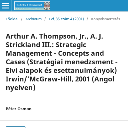
Főoldal
/
Archívum
/
Évf. 35 szám 4 (2001)
/
Könyvismertetés
Arthur A. Thompson, Jr., A. J.
Strickland III.: Strategic
Management - Concepts and
Cases (Stratégiai menedzsment -
Elvi alapok és esettanulmányok)
Irwin/'McGraw-Hill, 2001 (Angol
nyelven)
Péter Osman