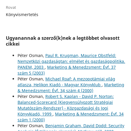
Rovat
Könyvismertetés
Ugyanannak a szerző(k)nek a legtöbbet olvasott
cikkei
Péter Osman,
Paul R. Krugman, Maurice Obstfeld:
Nemzetközi gazdaságtan: elmélet és gazdaságpolitika.
PANEM, 2003
,
Marketing & Menedzsment: Évf. 37
szám 5 (2003)
Péter Osman,
Michael Roaf: A mezopotámiai világ
atlasza, Helikon Kiadó - Magyar Könyvklub
,
Marketing
& Menedzsment: Évf. 34 szám 4 (2000)
Péter Osman,
Robert S. Kaplan - David P. Norton:
Balanced-Scorecard (Kiegyensúlyozott Stratégiai
Mutatószám-Rendszer) - Közgazdasági és Jogi
Könyvkiadó, 1999
,
Marketing & Menedzsment: Évf. 34
szám 1 (2000)
Péter Osman,
Benjamin Graham, David Dodd: Security