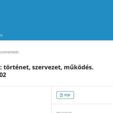
um
vismertetés
: történet, szervezet, működés.
02
PDF
Megjelent