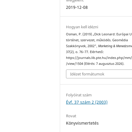
2019-12-08
Hogyan kell idézni
Osman, P. (2019) „Dick Leonard: Európai U
történet, szervezet, működés. Geomédia
Szakkönyvek, 2002”,
Marketing & Menedzsm
37(2), o. 76–77. Elérhető:
https://journals.lib.pte.hu/index.php/mm/
/view/1504 (Elérés: 7 augusztus 2026).
Idézet formátumok
Folyóirat szám
Évf. 37 szám 2 (2003)
Rovat
Könyvismertetés