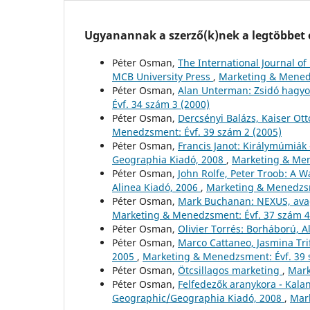
Ugyanannak a szerző(k)nek a legtöbbet o
Péter Osman,
The International Journal of 
MCB University Press
,
Marketing & Menedz
Péter Osman,
Alan Unterman: Zsidó hagy
Évf. 34 szám 3 (2000)
Péter Osman,
Dercsényi Balázs, Kaiser Ot
Menedzsment: Évf. 39 szám 2 (2005)
Péter Osman,
Francis Janot: Királymúmiák
Geographia Kiadó, 2008
,
Marketing & Men
Péter Osman,
John Rolfe, Peter Troob: A 
Alinea Kiadó, 2006
,
Marketing & Menedzsm
Péter Osman,
Mark Buchanan: NEXUS, avagy
Marketing & Menedzsment: Évf. 37 szám 4
Péter Osman,
Olivier Torrés: Borháború, 
Péter Osman,
Marco Cattaneo, Jasmina Tri
2005
,
Marketing & Menedzsment: Évf. 39 
Péter Osman,
Ötcsillagos marketing
,
Mark
Péter Osman,
Felfedezők aranykora - Kala
Geographic/Geographia Kiadó, 2008
,
Mark