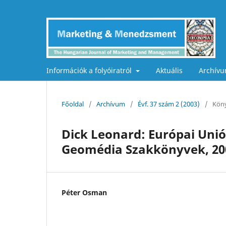
Információk a folyóiratról
Aktuális
Archív
Főoldal
/
Archívum
/
Évf. 37 szám 2 (2003)
/
Köny
Dick Leonard: Európai Unió
Geomédia Szakkönyvek, 20
Péter Osman