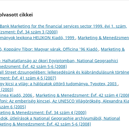
lvasott cikkei
Bank Marketing for the financial services sector 1999. évi 1. szám,
sment: Évf. 34 szám 3 (2000)
ományok lexikona HELIKON Kiadó, 1999
,
Marketing & Menedzsmen
tó, Koppány Tibor: Magyar várak. Officina '96 Kiadó
,
Marketing &
 - Halhatatlanság az ókori Egyiptomban, National Geographici
edzsment: Évf. 42 szám 5-6 (2008)
Wall Street dzsungelében: lelkesedésünk és kiábrándulásunk történe
ent: Évf. 41 szám 4-5 (2007)
 kicsi a világ: a hálózatok úttörő tudománya. Typotex, 2003
,
 (2003)
Alinea Kiadó, 2006
,
Marketing & Menedzsment: Évf. 42 szám 4 (200
foni: Az emberiség kincsei, Az UNESCO Világörökség, Alexandra Ki
szám 6 (2005)
eting & Menedzsment: Évf. 34 szám 4 (2000)
ndok, útleírások a National Geographie archívumából, National
eting & Menedzsment: Évf. 42 szám 5-6 (2008)