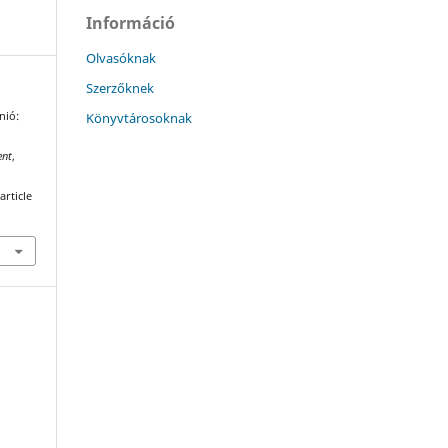
Információ
Olvasóknak
Szerzőknek
Könyvtárosoknak
nió:
ent
,
article