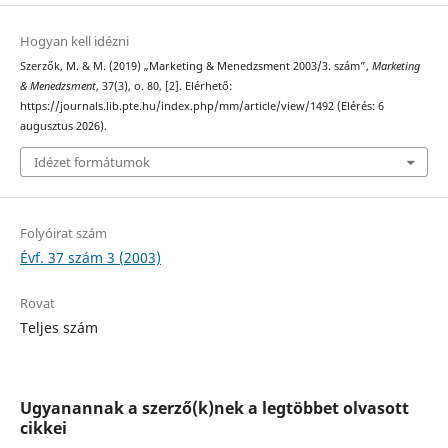
Hogyan kell idézni
Szerzők, M. & M. (2019) „Marketing & Menedzsment 2003/3. szám”,
Marketing
& Menedzsment
, 37(3), o. 80, [2]. Elérhető:
https://journals.lib.pte.hu/index.php/mm/article/view/1492 (Elérés: 6
augusztus 2026).
Idézet formátumok
Folyóirat szám
Évf. 37 szám 3 (2003)
Rovat
Teljes szám
Ugyanannak a szerző(k)nek a legtöbbet olvasott
cikkei