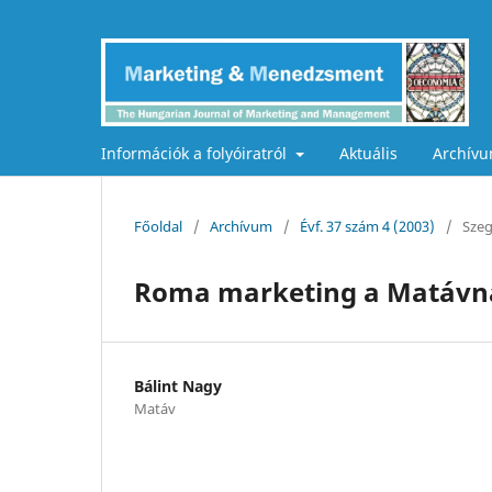
Információk a folyóiratról
Aktuális
Archív
Főoldal
/
Archívum
/
Évf. 37 szám 4 (2003)
/
Sze
Roma marketing a Matávn
Bálint Nagy
Matáv