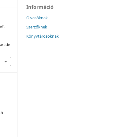
Információ
Olvasóknak
Szerzőknek
ál”,
Könyvtárosoknak
article
 a