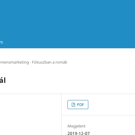
um
gmensmarketing - Fókuszban a romák
ál
PDF
Megjelent
2019-12-07