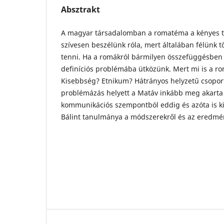
Absztrakt
A magyar társadalomban a romatéma a kényes t
szívesen beszélünk róla, mert általában félünk 
tenni. Ha a romákról bármilyen összefüggésben 
definíciós problémába ütközünk. Mert mi is a 
Kisebbség? Etnikum? Hátrányos helyzetű csoport
problémázás helyett a Matáv inkább meg akarta s
kommunikációs szempontból eddig és azóta is ki
Bálint tanulmánya a módszerekről és az eredmé