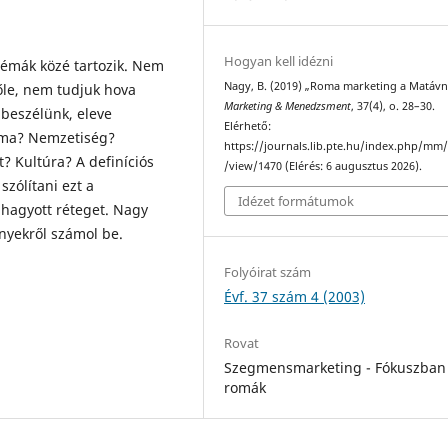
Hogyan kell idézni
émák közé tartozik. Nem
Nagy, B. (2019) „Roma marketing a Matávn
tőle, nem tudjuk hova
Marketing & Menedzsment
, 37(4), o. 28–30.
beszélünk, eleve
Elérhető:
roma? Nemzetiség?
https://journals.lib.pte.hu/index.php/mm/
? Kultúra? A definíciós
/view/1470 (Elérés: 6 augusztus 2026).
zólítani ezt a
Idézet formátumok
hagyott réteget. Nagy
nyekről számol be.
Folyóirat szám
Évf. 37 szám 4 (2003)
Rovat
Szegmensmarketing - Fókuszban
romák