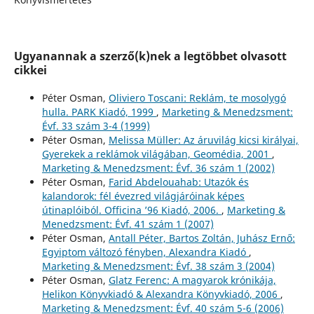
Ugyanannak a szerző(k)nek a legtöbbet olvasott
cikkei
Péter Osman,
Oliviero Toscani: Reklám, te mosolygó
hulla. PARK Kiadó, 1999
,
Marketing & Menedzsment:
Évf. 33 szám 3-4 (1999)
Péter Osman,
Melissa Müller: Az áruvilág kicsi királyai,
Gyerekek a reklámok világában, Geomédia, 2001
,
Marketing & Menedzsment: Évf. 36 szám 1 (2002)
Péter Osman,
Farid Abdelouahab: Utazók és
kalandorok: fél évezred világjáróinak képes
útinaplóiból. Officina ’96 Kiadó, 2006.
,
Marketing &
Menedzsment: Évf. 41 szám 1 (2007)
Péter Osman,
Antall Péter, Bartos Zoltán, Juhász Ernő:
Egyiptom változó fényben, Alexandra Kiadó
,
Marketing & Menedzsment: Évf. 38 szám 3 (2004)
Péter Osman,
Glatz Ferenc: A magyarok krónikája,
Helikon Könyvkiadó & Alexandra Könyvkiadó, 2006
,
Marketing & Menedzsment: Évf. 40 szám 5-6 (2006)