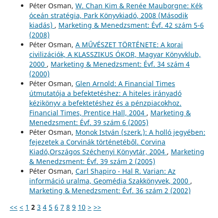
Péter Osman,
W. Chan Kim & Renée Mauborgne: Kék
óceán stratégia, Park Könyvkiadó, 2008 (Második
kiadás)
,
Marketing & Menedzsment: Évf. 42 szám 5-6
(2008)
Péter Osman,
A MŰVÉSZET TÖRTÉNETE: A korai
civilizációk, A KLASSZIKUS ÓKOR, Magyar Könyvklub,
2000
,
Marketing & Menedzsment: Évf. 34 szám 4
(2000)
Péter Osman,
Glen Arnold: A Financial Times
útmutatója a befektetéshez: A hiteles irányadó
kézikönyv a befektetéshez és a pénzpiacokhoz.
Financial Times, Prentice Hall, 2004
,
Marketing &
Menedzsment: Évf. 39 szám 6 (2005)
Péter Osman,
Monok István (szerk.): A holló jegyében:
fejezetek a Corvinák történetéből. Corvina
Kiadó,Országos Széchenyi Könyvtár, 2004
,
Marketing
& Menedzsment: Évf. 39 szám 2 (2005)
Péter Osman,
Carl Shapiro - Hal R. Varian: Az
információ uralma, Geomédia Szakkönyvek, 2000
,
Marketing & Menedzsment: Évf. 36 szám 2 (2002)
<<
<
1
2
3
4
5
6
7
8
9
10
>
>>