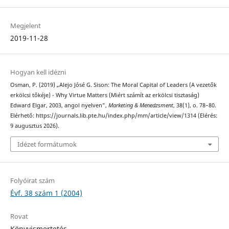
Megjelent
2019-11-28
Hogyan kell idézni
Osman, P. (2019) „Alejo Jósé G. Sison: The Moral Capital of Leaders (A vezetők
erkölcsi tőkéje) - Why Virtue Matters (Miért számít az erkölcsi tisztaság)
Edward Elgar, 2003, angol nyelven”,
Marketing & Menedzsment
, 38(1), o. 78–80.
Elérhető: https://journals.lib.pte.hu/index.php/mm/article/view/1314 (Elérés:
9 augusztus 2026).
Idézet formátumok
Folyóirat szám
Évf. 38 szám 1 (2004)
Rovat
Könyvismertetés