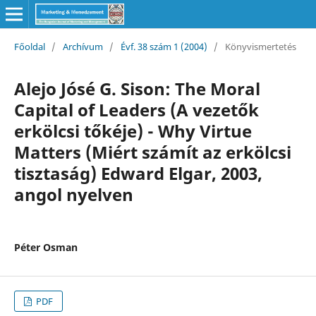
Főoldal
/
Archívum
/
Évf. 38 szám 1 (2004)
/
Könyvismertetés
Alejo Jósé G. Sison: The Moral
Capital of Leaders (A vezetők
erkölcsi tőkéje) - Why Virtue
Matters (Miért számít az erkölcsi
tisztaság) Edward Elgar, 2003,
angol nyelven
Péter Osman
PDF