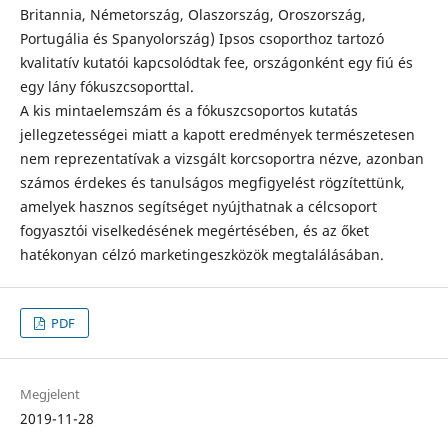
Britannia, Németország, Olaszország, Oroszország,
Portugália és Spanyolország) Ipsos csoporthoz tartozó
kvalitatív kutatói kapcsolódtak fee, országonként egy fiú és
egy lány fókuszcsoporttal.
A kis mintaelemszám és a fókuszcsoportos kutatás
jellegzetességei miatt a kapott eredmények természetesen
nem reprezentatívak a vizsgált korcsoportra nézve, azonban
számos érdekes és tanulságos megfigyelést rögzítettünk,
amelyek hasznos segítséget nyújthatnak a célcsoport
fogyasztói viselkedésének megértésében, és az őket
hatékonyan célzó marketingeszközök megtalálásában.
PDF
Megjelent
2019-11-28