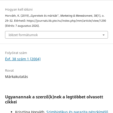
Hogyan kell idézni
Horváth, K. (2019) „Gyerekek és márkák”,
Marketing & Menedzsment
, 38(1), o.
29–32. Elérhető: https://journals.lib.pte.hu/index.php/mm/article/view/1290
(Elérés: 7 augusztus 2026).
Idézet formátumok
Folyóirat szám
Évf. 38 szám 1 (2004)
Rovat
Márkakutatás
Ugyanannak a szerző(k)nek a legtöbbet olvasott
cikkei
Krisztina Horváth,
Szimbiotikus és parazita pénzkímélő