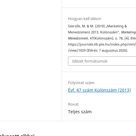
Hogyan kell idézni
Szerzők, M. & M. (2019) „Marketing &
Menedzsment 2013. Különszám”,
Marketing
Menedzsment
, 47(Különszám), o. 78, [4]. Elé
https://journals.lib.pte.hu/index.php/mm/
/view/1029 (Elérés: 7 augusztus 2026).
Idézet formátumok
Folyóirat szám
Évf. 47 szám Különszám (2013)
Rovat
Teljes szám