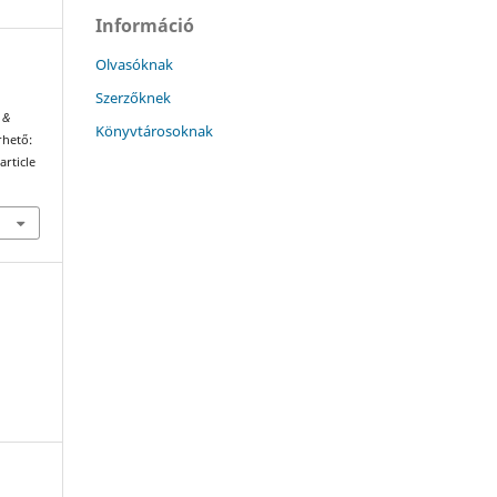
Információ
Olvasóknak
Szerzőknek
 &
Könyvtárosoknak
rhető:
article