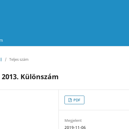
um
3)
/
Teljes szám
 2013. Különszám
PDF
Megjelent
2019-11-06