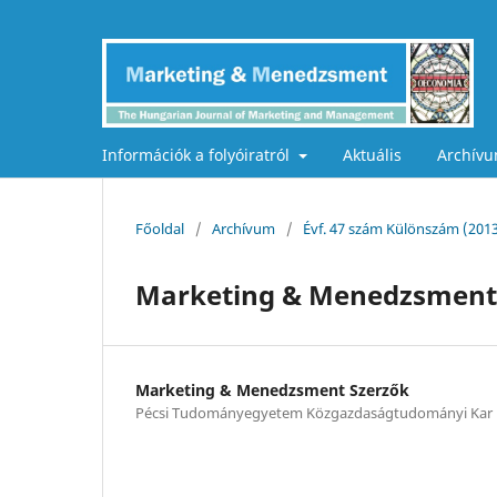
Információk a folyóiratról
Aktuális
Archív
Főoldal
/
Archívum
/
Évf. 47 szám Különszám (201
Marketing & Menedzsment
Marketing & Menedzsment Szerzők
Pécsi Tudományegyetem Közgazdaságtudományi Kar