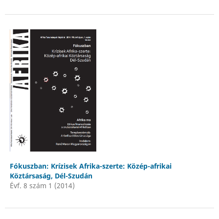
Fókuszban: Krízisek Afrika-szerte: Közép-afrikai
Köztársaság, Dél-Szudán
Évf. 8 szám 1 (2014)