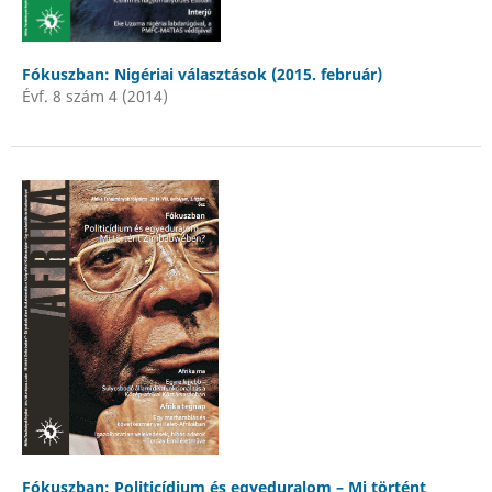
Fókuszban: Nigériai választások (2015. február)
Évf. 8 szám 4 (2014)
Fókuszban: Politicídium és egyeduralom – Mi történt