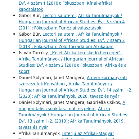
Évf. 4 szám 1 (2010): Fókuszban: Kínai-afrikai
kapcsolatok
Gábor Búr,
Lectori salutem
,
Afrika Tanulmányok /
Hungarian Journal of African Studies: Évf. 5 szám 4
(2011): Fókuszban: Tunéziai választások
Gábor Búr,
Lectori salutem
,
Afrika Tanulmányok /
Hungarian Journal of African Studies: Évf. 7 szám 3
(2013): Fókuszban: Zöld forradalom Afrikában
István Tarrósy,
„Kelet-Afrika kereskedő hercegei”
,
Afrika Tanulmányok / Hungarian Journal of African
Studies: Évf. 4 szám 2 (2010): Fókuszban: Afrika és a
sport
Dániel Solymári, Janet Mangera,
A nem kormányzati
szervezetek Kenyában
,
Afrika Tanulmányok /
Hungarian Journal of African Studies: Évf. 14 szám 1-2.
(2020): Afrika Tanulmányok. 2020. tavasz és nyár
Dániel Solymári, Janet Mangera, Gabriella Csikós,
A
női genitális csonkítás: múlt és jelen
,
Afrika
Tanulmányok / Hungarian Journal of African Studies:
Évf. 13 szám 1-2. (2019): Afrika Tanulmányok. 2019.
tavasz és nyár
Afrika Tanulmányok,
Interjú az Afrikai-Magyar