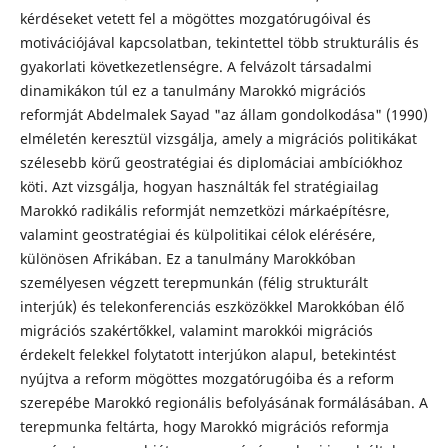
kérdéseket vetett fel a mögöttes mozgatórugóival és
motivációjával kapcsolatban, tekintettel több strukturális és
gyakorlati következetlenségre. A felvázolt társadalmi
dinamikákon túl ez a tanulmány Marokkó migrációs
reformját Abdelmalek Sayad "az állam gondolkodása" (1990)
elméletén keresztül vizsgálja, amely a migrációs politikákat
szélesebb körű geostratégiai és diplomáciai ambíciókhoz
köti. Azt vizsgálja, hogyan használták fel stratégiailag
Marokkó radikális reformját nemzetközi márkaépítésre,
valamint geostratégiai és külpolitikai célok elérésére,
különösen Afrikában. Ez a tanulmány Marokkóban
személyesen végzett terepmunkán (félig strukturált
interjúk) és telekonferenciás eszközökkel Marokkóban élő
migrációs szakértőkkel, valamint marokkói migrációs
érdekelt felekkel folytatott interjúkon alapul, betekintést
nyújtva a reform mögöttes mozgatórugóiba és a reform
szerepébe Marokkó regionális befolyásának formálásában. A
terepmunka feltárta, hogy Marokkó migrációs reformja