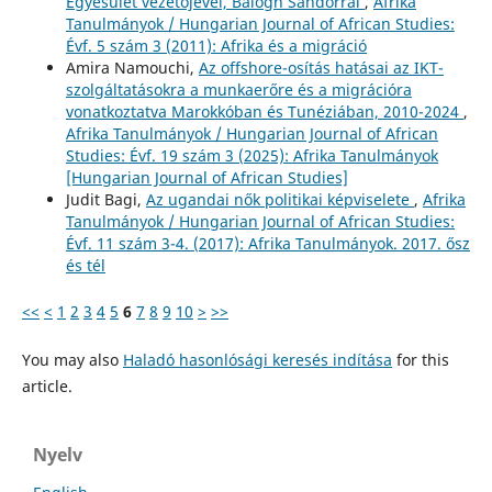
Egyesület vezetőjével, Balogh Sándorral
,
Afrika
Tanulmányok / Hungarian Journal of African Studies:
Évf. 5 szám 3 (2011): Afrika és a migráció
Amira Namouchi,
Az offshore-osítás hatásai az IKT-
szolgáltatásokra a munkaerőre és a migrációra
vonatkoztatva Marokkóban és Tunéziában, 2010-2024
,
Afrika Tanulmányok / Hungarian Journal of African
Studies: Évf. 19 szám 3 (2025): Afrika Tanulmányok
[Hungarian Journal of African Studies]
Judit Bagi,
Az ugandai nők politikai képviselete
,
Afrika
Tanulmányok / Hungarian Journal of African Studies:
Évf. 11 szám 3-4. (2017): Afrika Tanulmányok. 2017. ősz
és tél
<<
<
1
2
3
4
5
6
7
8
9
10
>
>>
You may also
Haladó hasonlósági keresés indítása
for this
article.
Nyelv