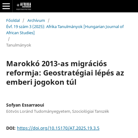
Főoldal
/
Archívum
/
Évf. 19 szám 3 (2025): Afrika Tanulmányok [Hungarian Journal of
African Studies]
/
Tanulmányok
Marokkó 2013-as migrációs
reformja: Geostratégiai lépés az
emberi jogokon túl
Sofyan Essarraoui
Eötvös Loránd Tudományegyetem, Szociológiai Tanszék
DOI:
https://doi.org/10.15170/AT.2025.19.3.5