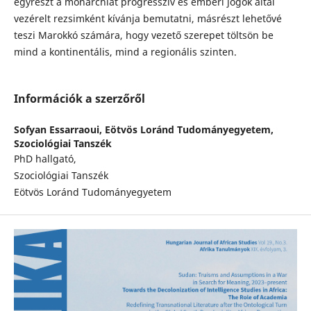
egyrészt a monarchiát progresszív és emberi jogok által
vezérelt rezsimként kívánja bemutatni, másrészt lehetővé
teszi Marokkó számára, hogy vezető szerepet töltsön be
mind a kontinentális, mind a regionális szinten.
Információk a szerzőről
Sofyan Essarraoui,
Eötvös Loránd Tudományegyetem,
Szociológiai Tanszék
PhD hallgató,
Szociológiai Tanszék
Eötvös Loránd Tudományegyetem