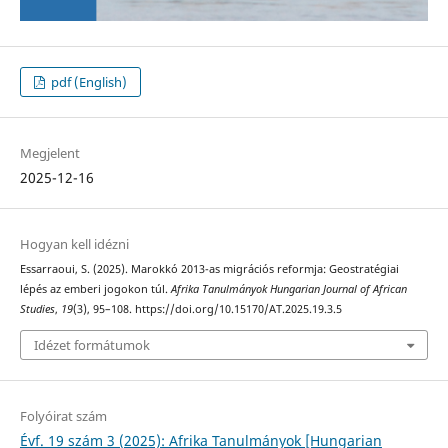
pdf (English)
Megjelent
2025-12-16
Hogyan kell idézni
Essarraoui, S. (2025). Marokkó 2013-as migrációs reformja: Geostratégiai
lépés az emberi jogokon túl.
Afrika Tanulmányok Hungarian Journal of African
Studies
,
19
(3), 95–108. https://doi.org/10.15170/AT.2025.19.3.5
Idézet formátumok
Folyóirat szám
Évf. 19 szám 3 (2025): Afrika Tanulmányok [Hungarian