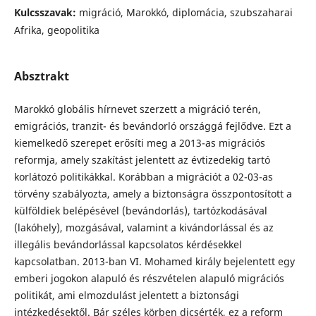
Kulcsszavak:
migráció, Marokkó, diplomácia, szubszaharai
Afrika, geopolitika
Absztrakt
Marokkó globális hírnevet szerzett a migráció terén,
emigrációs, tranzit- és bevándorló országgá fejlődve. Ezt a
kiemelkedő szerepet erősíti meg a 2013-as migrációs
reformja, amely szakítást jelentett az évtizedekig tartó
korlátozó politikákkal. Korábban a migrációt a 02-03-as
törvény szabályozta, amely a biztonságra összpontosított a
külföldiek belépésével (bevándorlás), tartózkodásával
(lakóhely), mozgásával, valamint a kivándorlással és az
illegális bevándorlással kapcsolatos kérdésekkel
kapcsolatban. 2013-ban VI. Mohamed király bejelentett egy
emberi jogokon alapuló és részvételen alapuló migrációs
politikát, ami elmozdulást jelentett a biztonsági
intézkedésektől. Bár széles körben dicsérték, ez a reform