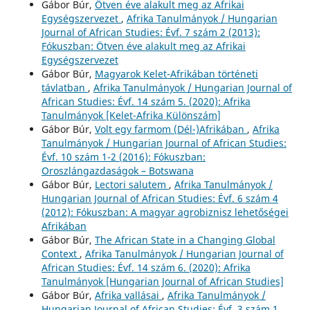
Gábor Búr,
Ötven éve alakult meg az Afrikai
Egységszervezet
,
Afrika Tanulmányok / Hungarian
Journal of African Studies: Évf. 7 szám 2 (2013):
Fókuszban: Ötven éve alakult meg az Afrikai
Egységszervezet
Gábor Búr,
Magyarok Kelet-Afrikában történeti
távlatban
,
Afrika Tanulmányok / Hungarian Journal of
African Studies: Évf. 14 szám 5. (2020): Afrika
Tanulmányok [Kelet-Afrika Különszám]
Gábor Búr,
Volt egy farmom (Dél-)Afrikában
,
Afrika
Tanulmányok / Hungarian Journal of African Studies:
Évf. 10 szám 1-2 (2016): Fókuszban:
Oroszlángazdaságok – Botswana
Gábor Búr,
Lectori salutem
,
Afrika Tanulmányok /
Hungarian Journal of African Studies: Évf. 6 szám 4
(2012): Fókuszban: A magyar agrobiznisz lehetőségei
Afrikában
Gábor Búr,
The African State in a Changing Global
Context
,
Afrika Tanulmányok / Hungarian Journal of
African Studies: Évf. 14 szám 6. (2020): Afrika
Tanulmányok [Hungarian Journal of African Studies]
Gábor Búr,
Afrika vallásai
,
Afrika Tanulmányok /
Hungarian Journal of African Studies: Évf. 3 szám 1