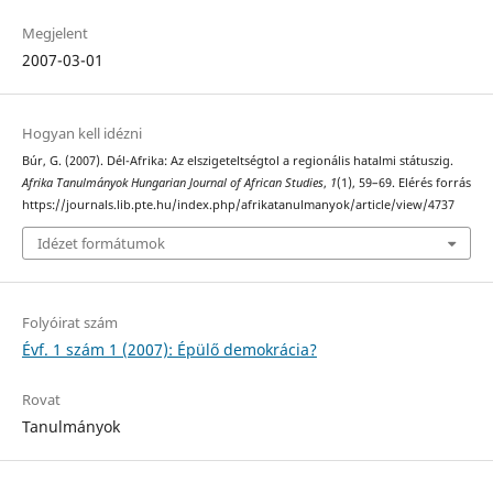
Megjelent
2007-03-01
Hogyan kell idézni
Búr, G. (2007). Dél-Afrika: Az elszigeteltségtol a regionális hatalmi státuszig.
Afrika Tanulmányok Hungarian Journal of African Studies
,
1
(1), 59–69. Elérés forrás
https://journals.lib.pte.hu/index.php/afrikatanulmanyok/article/view/4737
Idézet formátumok
Folyóirat szám
Évf. 1 szám 1 (2007): Épülő demokrácia?
Rovat
Tanulmányok