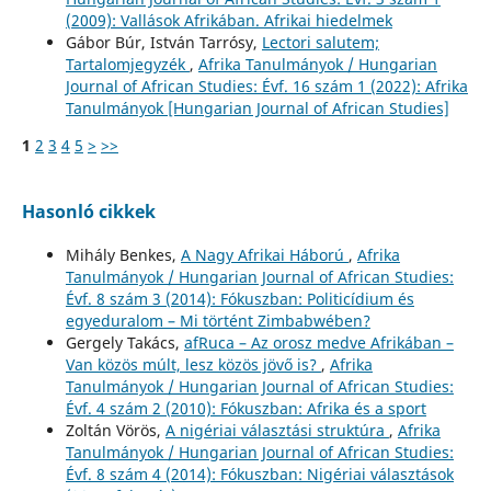
(2009): Vallások Afrikában. Afrikai hiedelmek
Gábor Búr, István Tarrósy,
Lectori salutem;
Tartalomjegyzék
,
Afrika Tanulmányok / Hungarian
Journal of African Studies: Évf. 16 szám 1 (2022): Afrika
Tanulmányok [Hungarian Journal of African Studies]
1
2
3
4
5
>
>>
Hasonló cikkek
Mihály Benkes,
A Nagy Afrikai Háború
,
Afrika
Tanulmányok / Hungarian Journal of African Studies:
Évf. 8 szám 3 (2014): Fókuszban: Politicídium és
egyeduralom – Mi történt Zimbabwében?
Gergely Takács,
afRuca – Az orosz medve Afrikában –
Van közös múlt, lesz közös jövő is?
,
Afrika
Tanulmányok / Hungarian Journal of African Studies:
Évf. 4 szám 2 (2010): Fókuszban: Afrika és a sport
Zoltán Vörös,
A nigériai választási struktúra
,
Afrika
Tanulmányok / Hungarian Journal of African Studies:
Évf. 8 szám 4 (2014): Fókuszban: Nigériai választások