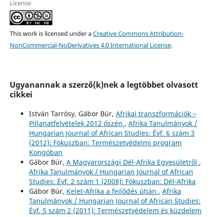
License
This work is licensed under a
Creative Commons Attribution-
NonCommercial-NoDerivatives 4.0 International License
.
Ugyanannak a szerző(k)nek a legtöbbet olvasott
cikkei
István Tarrósy, Gábor Búr,
Afrikai transzformációk –
Pillanatfelvételek 2012 őszén
,
Afrika Tanulmányok /
Hungarian Journal of African Studies: Évf. 6 szám 3
(2012): Fókuszban: Természetvédelmi program
Kongóban
Gábor Búr,
A Magyarországi Dél-Afrika Egyesületről
,
Afrika Tanulmányok / Hungarian Journal of African
Studies: Évf. 2 szám 1 (2008): Fókuszban: Dél-Afrika
Gábor Búr,
Kelet-Afrika a fejlődés útján
,
Afrika
Tanulmányok / Hungarian Journal of African Studies:
Évf. 5 szám 2 (2011): Természetvédelem és küzdelem