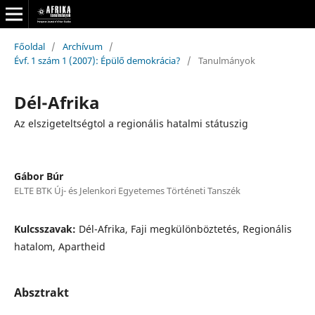
Főoldal
/
Archívum
/
Évf. 1 szám 1 (2007): Épülő demokrácia?
/
Tanulmányok
Dél-Afrika
Az elszigeteltségtol a regionális hatalmi státuszig
Gábor Búr
ELTE BTK Új- és Jelenkori Egyetemes Történeti Tanszék
Kulcsszavak:
Dél-Afrika, Faji megkülönböztetés, Regionális
hatalom, Apartheid
Absztrakt