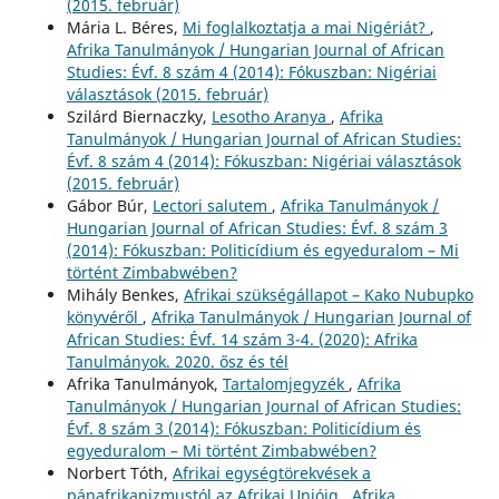
(2015. február)
Mária L. Béres,
Mi foglalkoztatja a mai Nigériát?
,
Afrika Tanulmányok / Hungarian Journal of African
Studies: Évf. 8 szám 4 (2014): Fókuszban: Nigériai
választások (2015. február)
Szilárd Biernaczky,
Lesotho Aranya
,
Afrika
Tanulmányok / Hungarian Journal of African Studies:
Évf. 8 szám 4 (2014): Fókuszban: Nigériai választások
(2015. február)
Gábor Búr,
Lectori salutem
,
Afrika Tanulmányok /
Hungarian Journal of African Studies: Évf. 8 szám 3
(2014): Fókuszban: Politicídium és egyeduralom – Mi
történt Zimbabwében?
Mihály Benkes,
Afrikai szükségállapot – Kako Nubupko
könyvéről
,
Afrika Tanulmányok / Hungarian Journal of
African Studies: Évf. 14 szám 3-4. (2020): Afrika
Tanulmányok. 2020. ősz és tél
Afrika Tanulmányok,
Tartalomjegyzék
,
Afrika
Tanulmányok / Hungarian Journal of African Studies:
Évf. 8 szám 3 (2014): Fókuszban: Politicídium és
egyeduralom – Mi történt Zimbabwében?
Norbert Tóth,
Afrikai egységtörekvések a
pánafrikanizmustól az Afrikai Unióig
,
Afrika