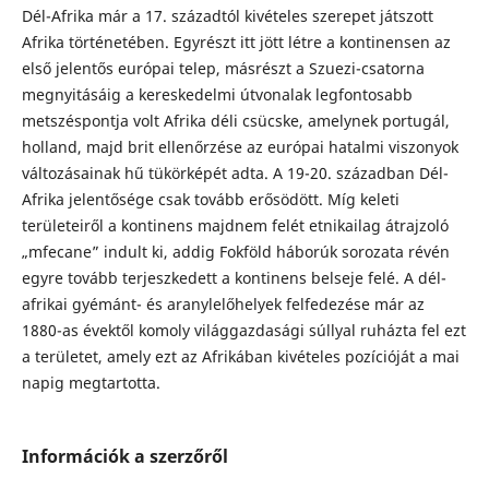
Dél-Afrika már a 17. századtól kivételes szerepet játszott
Afrika történetében. Egyrészt itt jött létre a kontinensen az
első jelentős európai telep, másrészt a Szuezi-csatorna
megnyitásáig a kereskedelmi útvonalak legfontosabb
metszéspontja volt Afrika déli csücske, amelynek portugál,
holland, majd brit ellenőrzése az európai hatalmi viszonyok
változásainak hű tükörképét adta. A 19-20. században Dél-
Afrika jelentősége csak tovább erősödött. Míg keleti
területeiről a kontinens majdnem felét etnikailag átrajzoló
„mfecane” indult ki, addig Fokföld háborúk sorozata révén
egyre tovább terjeszkedett a kontinens belseje felé. A dél-
afrikai gyémánt- és aranylelőhelyek felfedezése már az
1880-as évektől komoly világgazdasági súllyal ruházta fel ezt
a területet, amely ezt az Afrikában kivételes pozícióját a mai
napig megtartotta.
Információk a szerzőről