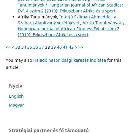
Tanulmányok / Hungarian Journal of African Studies:
Évf. 4 szám 2 (2010): Fókuszban: Afrika és a sport
Afrika Tanulmányok,
Interjú Szliman Ahmeddel, a
Szahara Alapítvány vezetőjével
,
Afrika Tanulmányok /
Hungarian Journal of African Studies: Évf. 4 szám 2
(2010): Fókuszban: Afrika és a sport
<<
<
33
34
35
36
37
38
39
40
41
42
>
>>
You may also
Haladó hasonlósági keresés indítása
for this
article.
Nyelv
English
Magyar
Stratégiai partner és fő támogató