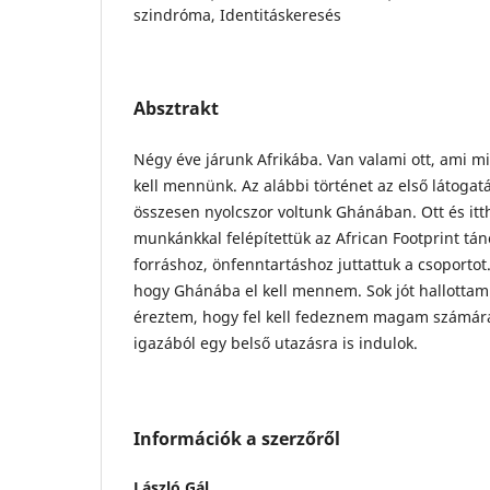
szindróma, Identitáskeresés
Absztrakt
Négy éve járunk Afrikába. Van valami ott, ami mi
kell mennünk. Az alábbi történet az első látogat
összesen nyolcszor voltunk Ghánában. Ott és it
munkánkkal felépítettük az African Footprint tán
forráshoz, önfenntartáshoz juttattuk a csoportot
hogy Ghánába el kell mennem. Sok jót hallottam
éreztem, hogy fel kell fedeznem magam számár
igazából egy belső utazásra is indulok.
Információk a szerzőről
László Gál