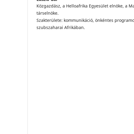
Közgazdász, a Helloafrika Egyesület elnöke, a M
társelnöke.
Szakterülete: kommunikáció, önkéntes programo
szubszaharai Afrikában.