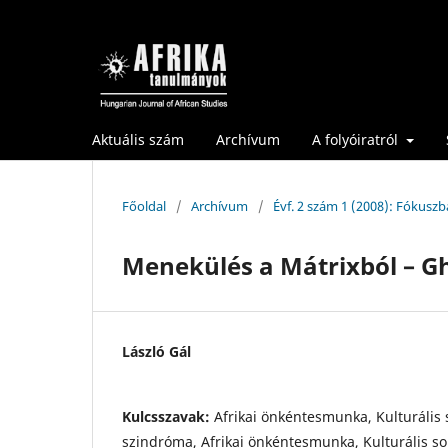
Aktuális szám
Archívum
A folyóiratról
Főoldal
/
Archívum
/
Évf. 2 szám 1 (2008): Fókuszb
Menekülés a Mátrixból – G
László Gál
Kulcsszavak:
Afrikai önkéntesmunka, Kulturális
szindróma, Afrikai önkéntesmunka, Kulturális 