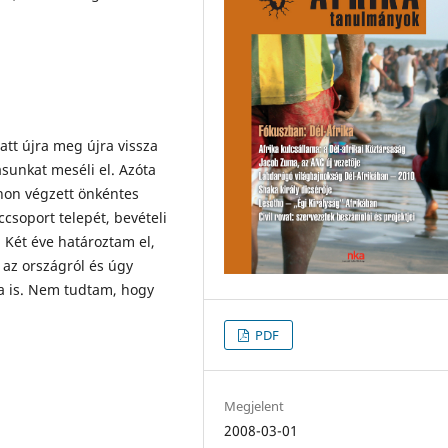
att újra meg újra vissza
ásunkat meséli el. Azóta
thon végzett önkéntes
ccsoport telepét, bevételi
. Két éve határoztam el,
 az országról és úgy
a is. Nem tudtam, hogy
PDF
Megjelent
2008-03-01