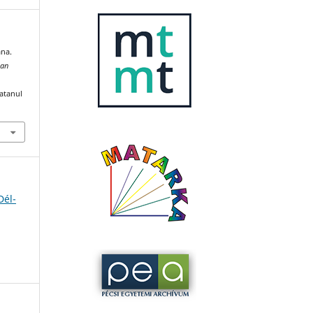
ána.
can
katanul
Dél-