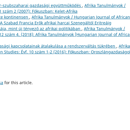
ar-szubszaharai gazdasági együttműködés
,
Afrika Tanulmányok /
 1 szám 2 (2007): Fókuszban: Kelet-Afrika
ete kontinensen
,
Afrika Tanulmányok / Hungarian Journal of African
A Szabad Francia Erők afrikai harcai Szenegáltól Eritreáig
ja, mint új tényező az afrikai politikában
,
Afrika Tanulmányok /
 12 szám 4. (2018): Afrika Tanulmányok [Hungarian Journal of Afric
asági kapcsolatainak átalakulása a rendszerváltás tükrében
,
Afrika
n Studies: Évf. 10 szám 1-2 (2016): Fókuszban: Oroszlángazdaságo
sa
for this article.