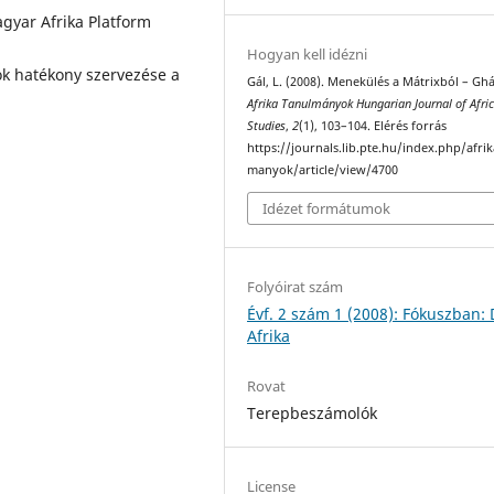
agyar Afrika Platform
Hogyan kell idézni
k hatékony szervezése a
Gál, L. (2008). Menekülés a Mátrixból – Gh
Afrika Tanulmányok Hungarian Journal of Afri
Studies
,
2
(1), 103–104. Elérés forrás
https://journals.lib.pte.hu/index.php/afri
manyok/article/view/4700
Idézet formátumok
Folyóirat szám
Évf. 2 szám 1 (2008): Fókuszban: 
Afrika
Rovat
Terepbeszámolók
License