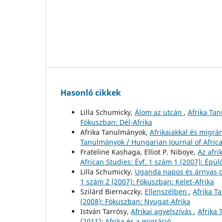
Hasonló cikkek
Lilla Schumicky,
Álom az utcán
,
Afrika Tan
Fókuszban: Dél-Afrika
Afrika Tanulmányok,
Afrikaiakkal és migrá
Tanulmányok / Hungarian Journal of African
Frateline Kashaga, Elliot P. Niboye,
Az afri
African Studies: Évf. 1 szám 1 (2007): Épü
Lilla Schumicky,
Uganda napos és árnyas 
1 szám 2 (2007): Fókuszban: Kelet-Afrika
Szilárd Biernaczky,
Ellenszélben
,
Afrika T
(2008): Fókuszban: Nyugat-Afrika
István Tarrósy,
Afrikai agyelszívás
,
Afrika 
(2011): Afrika és a migráció