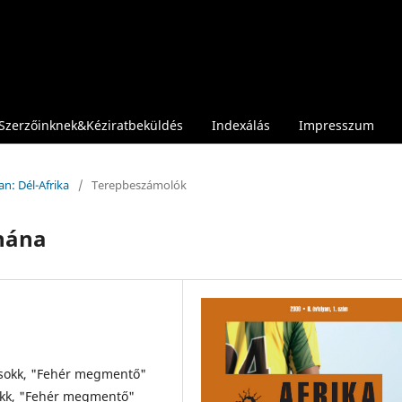
Szerzőinknek&Kéziratbeküldés
Indexálás
Impresszum
an: Dél-Afrika
/
Terepbeszámolók
hána
 sokk, "Fehér megmentő"
sokk, "Fehér megmentő"