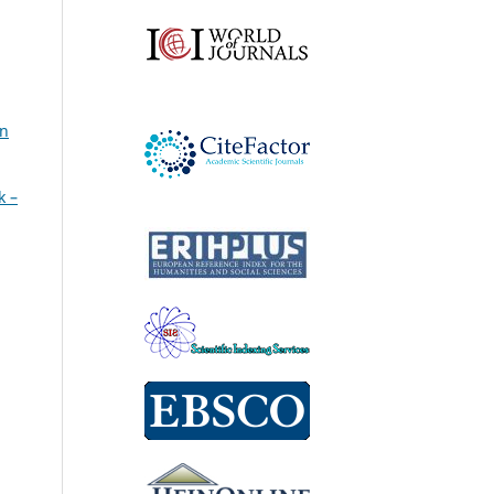
an
k –