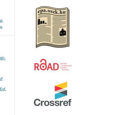
l-
se
.
08):
of
Évf.