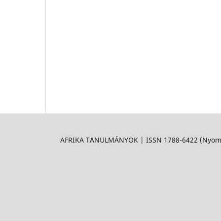
AFRIKA TANULMÁNYOK | ISSN 1788-6422 (Nyomtat