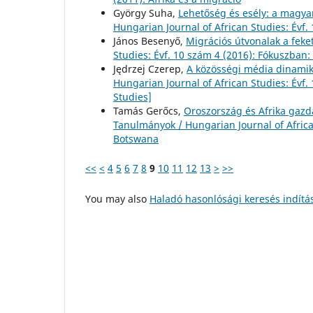
György Suha,
Lehetőség és esély: a magy
Hungarian Journal of African Studies: Évf.
János Besenyő,
Migrációs útvonalak a fek
Studies: Évf. 10 szám 4 (2016): Fókuszban: 
Jędrzej Czerep,
A közösségi média dinamiká
Hungarian Journal of African Studies: Évf.
Studies]
Tamás Gerőcs,
Oroszország és Afrika gazd
Tanulmányok / Hungarian Journal of Africa
Botswana
<<
<
4
5
6
7
8
9
10
11
12
13
>
>>
You may also
Haladó hasonlósági keresés indítá