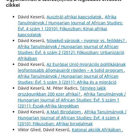
cikkei
Dávid Keserű,
Ausztrál-afrikai kapcsolatok
,
Afrika
Tanulmányok / Hungarian Journal of African Studies:
Évf. 4 szám 1 (2010): Fókuszban: Kínai-afrikai
kapcsolatok
Dávid Keserű,
Növekvő városok – nyomor vs. fejlődés?
,
Afrika Tanulmányok / Hungarian Journal of African
Studies: Évf. 6 szám 2 (2012): Fókuszban: Urbanizáció
Afrikában
Dávid Keserű,
Az Európai Unió migrációs politikájának
legfontosabb állomásairól röviden – A Solid program
,
Afrika Tanulmányok / Hungarian Journal of African
Studies: Évf. 5 szám 3 (2011): Afrika és a migráció
Dávid Keserű, M. Péter Radics,
Tényleg lakik
országunkban 200 ezer afrikai?
,
Afrika Tanulmányok /
Hungarian Journal of African Studies: Évf. 5 szám 1
(2011): Észak-Afrika lángokban
Dávid Keserű,
A Mali Birodalom
,
Afrika Tanulmányok /
Hungarian Journal of African Studies: Évf. 4 szám 4
(2010): Fókuszban: Afrikai birodalmak
Viktor Glied, Dávid Keserű,
Katonai akciók Afrikában
,