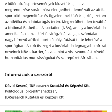
A különböző sportesemények közvetítése, illetve
megrendezése során mára elengedhetetlenné vált az afrikai
sportolók megemlítése és figyelemmel kísérése, kifejezetten
az atlétika és a labdarúgás terén. Megkerülhetetlen továbbá
a National Basketball Association (NBA), amely a kosárlabda
amerikai és nemzetközi felvirágzását vallja, s számtalan
nagy hírnevű afrikai sportoló pályafutását tette lehetővé a
sportágban. A cikk összegzi a kosárlabda legnagyobb afrikai
neveinek NBA-s karrierjét, valamint a visszavonulást követő
humanitárius munkásságukat és szerepüket Afrikában.
Információk a szerzőről
Dávid Keserű,
IDResearch Kutatási és Képzési Kft.
Politológus; projektmenedzser,
IDResearch Kutatási és Képzési Kft.