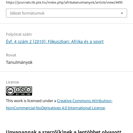
https://journals.lib.pte.hu/index.php/afrikatanulmanyok/article/view/4495
Idézet formátumok
Folyóirat szám
Évf. 4 szám 2 (2010): Fókuszban: Afrika és a sport
Rovat
Tanulmányok
License
This work is licensed under a
Creative Commons Attribution-
NonCommercial-NoDerivatives 4.0 International License
.
Ugyanannak a szerző(k)nek a legtöbbet olvasott