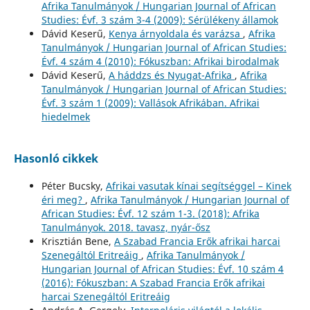
Afrika Tanulmányok / Hungarian Journal of African
Studies: Évf. 3 szám 3-4 (2009): Sérülékeny államok
Dávid Keserű,
Kenya árnyoldala és varázsa
,
Afrika
Tanulmányok / Hungarian Journal of African Studies:
Évf. 4 szám 4 (2010): Fókuszban: Afrikai birodalmak
Dávid Keserű,
A háddzs és Nyugat-Afrika
,
Afrika
Tanulmányok / Hungarian Journal of African Studies:
Évf. 3 szám 1 (2009): Vallások Afrikában. Afrikai
hiedelmek
Hasonló cikkek
Péter Bucsky,
Afrikai vasutak kínai segítséggel – Kinek
éri meg?
,
Afrika Tanulmányok / Hungarian Journal of
African Studies: Évf. 12 szám 1-3. (2018): Afrika
Tanulmányok. 2018. tavasz, nyár-ősz
Krisztián Bene,
A Szabad Francia Erők afrikai harcai
Szenegáltól Eritreáig
,
Afrika Tanulmányok /
Hungarian Journal of African Studies: Évf. 10 szám 4
(2016): Fókuszban: A Szabad Francia Erők afrikai
harcai Szenegáltól Eritreáig