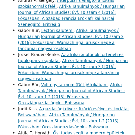
András A. Gergely,
Interpoláris világtól a lokális
szokásnormák felé
,
Afrika Tanulmányok / Hungarian
Journal of African Studies: Évf. 10 szám 4 (2016):
Fókuszban: A Szabad Francia Erők afrikai harcai
Szenegáltól Eritreáig
Gábor Búr,
Lectori salutem
,
Afrika Tanulmányok /
Hungarian Journal of African Studies: Évf. 10 szám 3
(2016): Fókuszban: Wamachinga: árusok népe a
tanzániai nagyvárosokban
József Brauer-Benke,
Az afrikai xilofonok történeti és
tipológiai vizsgálata
,
Afrika Tanulmányok / Hungarian
Journal of African Studies: Évf. 10 szám 3 (2016):
Fókuszban: Wamachinga: árusok népe a tanzániai
nagyvárosokban
Gábor Búr,
Volt egy farmom (Dél-)Afrikában
,
Afrika
Tanulmányok / Hungarian Journal of African Studies:
Évf. 10 szám 1-2 (2016): Fókuszban:
Oroszlángazdaságok – Botswana
Judit Kiss,
A gazdasági diverzifikáció esélyei és korlátai
Botswanában
,
Afrika Tanulmányok / Hungarian
Journal of African Studies: Évf. 10 szám 1-2 (2016):
Fókuszban: Oroszlángazdaságok – Botswana
Attila T. Horváth,
Ősi tudás segíti a modern épületek