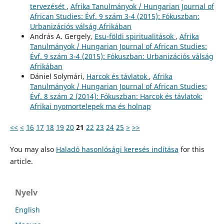
tervezését
,
Afrika Tanulmányok / Hungarian Journal of
African Studies: Évf. 9 szám 3-4 (2015): Fókuszban:
Urbanizációs válság Afrikában
András A. Gergely,
Esu-földi spiritualitások
,
Afrika
Tanulmányok / Hungarian Journal of African Studies:
Évf. 9 szám 3-4 (2015): Fókuszban: Urbanizációs válság
Afrikában
Dániel Solymári,
Harcok és távlatok
,
Afrika
Tanulmányok / Hungarian Journal of African Studies:
Évf. 8 szám 2 (2014): Fókuszban: Harcok és távlatok:
Afrikai nyomortelepek ma és holnap
<<
<
16
17
18
19
20
21
22
23
24
25
>
>>
You may also
Haladó hasonlósági keresés indítása
for this
article.
Nyelv
English