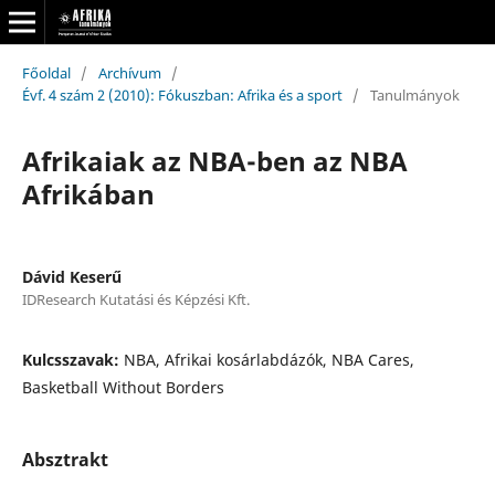
Főoldal
/
Archívum
/
Évf. 4 szám 2 (2010): Fókuszban: Afrika és a sport
/
Tanulmányok
Afrikaiak az NBA-ben az NBA
Afrikában
Dávid Keserű
IDResearch Kutatási és Képzési Kft.
Kulcsszavak:
NBA, Afrikai kosárlabdázók, NBA Cares,
Basketball Without Borders
Absztrakt