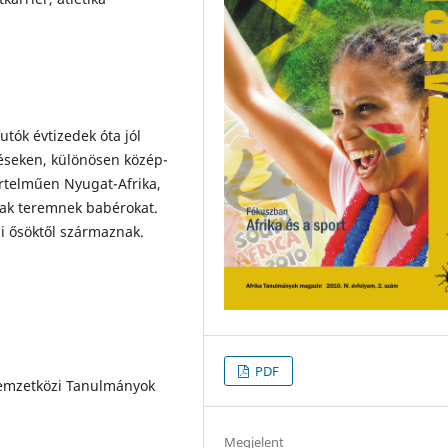
utók évtizedek óta jól
éseken, különösen közép-
értelműen Nyugat-Afrika,
nak teremnek babérokat.
ai ősöktől származnak.
PDF
emzetközi Tanulmányok
Megjelent