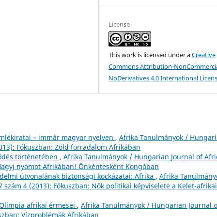
License
This work is licensed under a
Creative
Commons Attribution-NonCommercia
NoDerivatives 4.0 International Licen
emlékiratai – immár magyar nyelven
,
Afrika Tanulmányok / Hungar
(2013): Fókuszban: Zöld forradalom Afrikában
ődés történetében
,
Afrika Tanulmányok / Hungarian Journal of Afr
: Hagyj nyomot Afrikában! Önkéntesként Kongóban
delmi útvonalának biztonsági kockázatai: Afrika
,
Afrika Tanulmány
7 szám 4 (2013): Fókuszban: Nők politikai képviselete a Kelet-afrikai
 Olimpia afrikai érmesei
,
Afrika Tanulmányok / Hungarian Journal o
uszban: Vízproblémák Afrikában