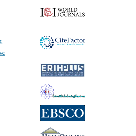
s:
es: