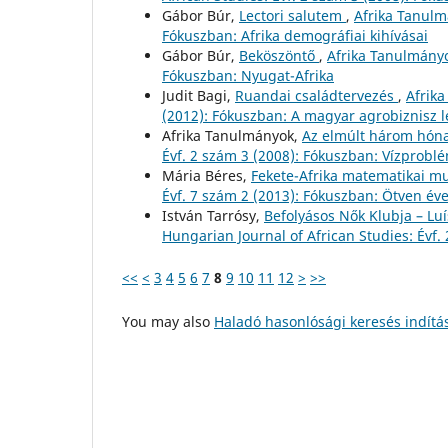
Gábor Búr,
Lectori salutem
,
Afrika Tanulm
Fókuszban: Afrika demográfiai kihívásai
Gábor Búr,
Beköszöntő
,
Afrika Tanulmányo
Fókuszban: Nyugat-Afrika
Judit Bagi,
Ruandai családtervezés
,
Afrika
(2012): Fókuszban: A magyar agrobiznisz 
Afrika Tanulmányok,
Az elmúlt három hóna
Évf. 2 szám 3 (2008): Fókuszban: Vízprobl
Mária Béres,
Fekete-Afrika matematikai m
Évf. 7 szám 2 (2013): Fókuszban: Ötven éve
István Tarrósy,
Befolyásos Nők Klubja – L
Hungarian Journal of African Studies: Évf.
<<
<
3
4
5
6
7
8
9
10
11
12
>
>>
You may also
Haladó hasonlósági keresés indítá