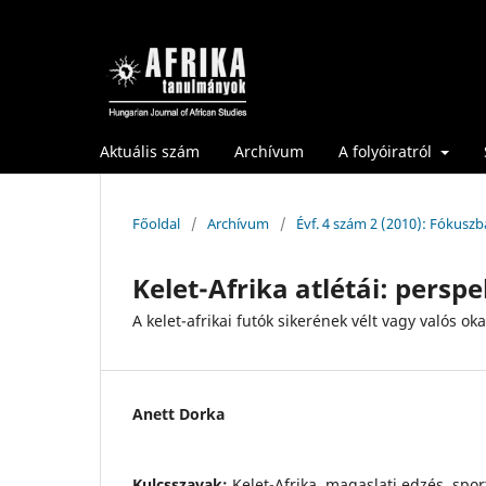
Aktuális szám
Archívum
A folyóiratról
Főoldal
/
Archívum
/
Évf. 4 szám 2 (2010): Fókuszba
Kelet-Afrika atlétái: persp
A kelet-afrikai futók sikerének vélt vagy valós oka
Anett Dorka
Kulcsszavak:
Kelet-Afrika, magaslati edzés, sport