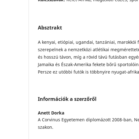
Absztrakt
A kenyai, etiópiai, ugandai, tanzániai, marokkói f
szerepelnek a nemzetközi atlétikai megmérettet
és hosszú távon, míg a rövid távú futásban egy
Jamaika és Észak-Amerika fekete bőrű sportolói
Persze ez utóbbi futók is többnyire nyugat-afrik
Információk a szerzőről
Anett Dorka
A Corvinus Egyetemen diplomázott 2008-ban, N
szakon.