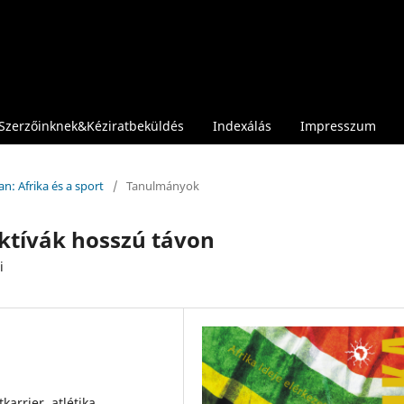
Szerzőinknek&Kéziratbeküldés
Indexálás
Impresszum
n: Afrika és a sport
/
Tanulmányok
ektívák hosszú távon
i
karrier, atlétika