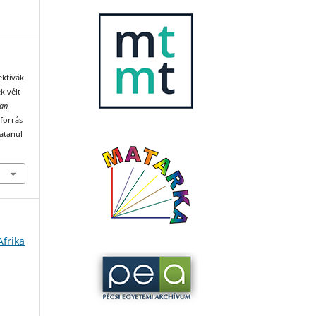
ektívák
k vélt
ian
 forrás
katanul
Afrika