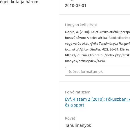
égeit kutatja három
2010-07-01
Hogyan kell idézni
Dorka, A. (2010). Kelet-Afrika atlétái: persp
hosszú távon: A kelet-afrikai futók sikeréne
vagy valós okai.
Afrika Tanulmányok Hungar
Journal of African Studies
,
4
(2), 26–31. Elérés
https://journals.lib.pte.hu/index.php/afri
manyok/article/view/4494
Idézet formátumok
Folyóirat szám
Évf. 4 szám 2 (2010): Fókuszban: 
és a sport
Rovat
Tanulmányok