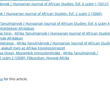
ányok / Hungarian Journal of African Studies: Évf. 6 szám 1 (2012):
k / Hungarian Journal of African Studies: Évf. 2 szám 2 (2008):
 Tanulmányok / Hungarian Journal of African Studies: Évf. 6 szám 4
lehetőségei Afrikában
p hírei
,
Afrika Tanulmányok / Hungarian Journal of African Studie
émák Afrikában
ulatságai
,
Afrika Tanulmányok / Hungarian Journal of African Studi
 alakult meg az Afrikai Egységszervezet
uísa Diogo, Mozambik miniszterelnöke
,
Afrika Tanulmányok /
 2 szám 2 (2008): Fókuszban: Nyugat-Afrika
sa
for this article.