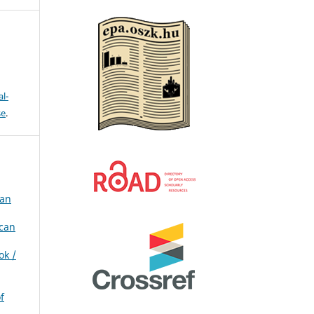
l-
se
.
ian
ican
ok /
f