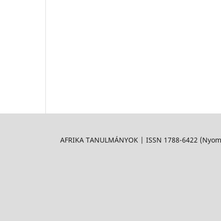
AFRIKA TANULMÁNYOK | ISSN 1788-6422 (Nyomtat