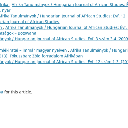
frika
,
Afrika Tanulmányok / Hungarian Journal of African Studies: É
. nyár
Afrika Tanulmányok / Hungarian Journal of African Studies: Évf. 12
rian Journal of African Studies]
an
,
Afrika Tanulmányok / Hungarian Journal of African Studies: Évf.
daságok – Botswana
ányok / Hungarian Journal of African Studies: Évf. 3 szám 3-4 (2009
emlékiratai – immár magyar nyelven
,
Afrika Tanulmányok / Hungar
(2013): Fókuszban: Zöld forradalom Afrikában
nyok / Hungarian Journal of African Studies: Évf. 12 szám 1-3. (20
z
sa
for this article.