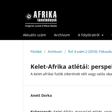
Aktuális szám
Archívum
A folyóiratról
Főoldal
/
Archívum
/
Évf. 4 szám 2 (2010): Fókuszba
Kelet-Afrika atlétái: persp
A kelet-afrikai futók sikerének vélt vagy valós oka
Anett Dorka
Kulcsszavak:
Kelet-Afrika, magaslati edzés, sport