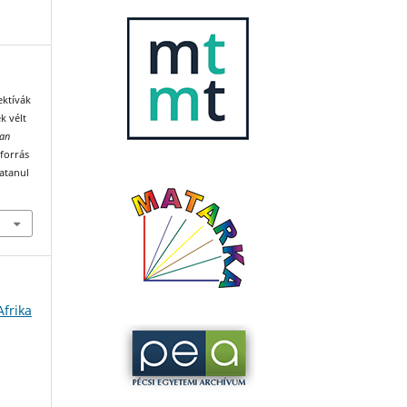
ektívák
k vélt
ian
 forrás
katanul
Afrika