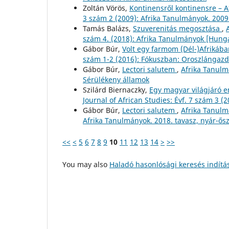
Zoltán Vörös,
Kontinensről kontinensre – A
3 szám 2 (2009): Afrika Tanulmányok. 2009
Tamás Balázs,
Szuverenitás megosztása
,
szám 4. (2018): Afrika Tanulmányok [Hunga
Gábor Búr,
Volt egy farmom (Dél-)Afrikáb
szám 1-2 (2016): Fókuszban: Oroszlángaz
Gábor Búr,
Lectori salutem
,
Afrika Tanulm
Sérülékeny államok
Szilárd Biernaczky,
Egy magyar világjáró 
Journal of African Studies: Évf. 7 szám 3 
Gábor Búr,
Lectori salutem
,
Afrika Tanulmá
Afrika Tanulmányok. 2018. tavasz, nyár-ős
<<
<
5
6
7
8
9
10
11
12
13
14
>
>>
You may also
Haladó hasonlósági keresés indítá