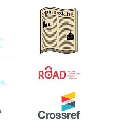
l-
se
.
es:
n