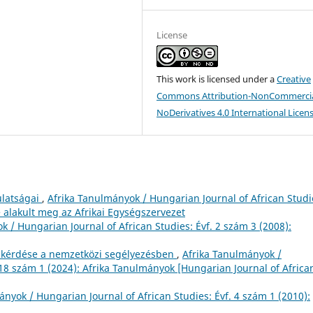
License
This work is licensed under a
Creative
Commons Attribution-NonCommercia
NoDerivatives 4.0 International Licen
ulatságai
,
Afrika Tanulmányok / Hungarian Journal of African Studi
 alakult meg az Afrikai Egységszervezet
k / Hungarian Journal of African Studies: Évf. 2 szám 3 (2008):
rő kérdése a nemzetközi segélyezésben
,
Afrika Tanulmányok /
 18 szám 1 (2024): Afrika Tanulmányok [Hungarian Journal of Africa
ányok / Hungarian Journal of African Studies: Évf. 4 szám 1 (2010):