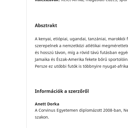
Absztrakt
A kenyai, etiópiai, ugandai, tanzániai, marokkói f
szerepelnek a nemzetközi atlétikai megmérettet
és hosszú távon, míg a rövid távú futásban egy
Jamaika és Észak-Amerika fekete bőrű sportolói
Persze ez utóbbi futók is többnyire nyugat-afrik
Információk a szerzőről
Anett Dorka
A Corvinus Egyetemen diplomázott 2008-ban, N
szakon.