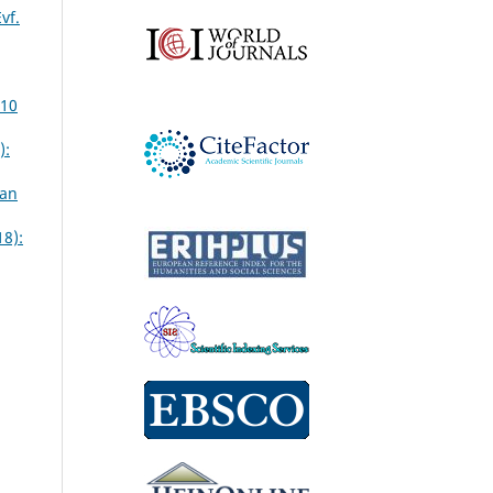
vf.
 10
):
ian
18):