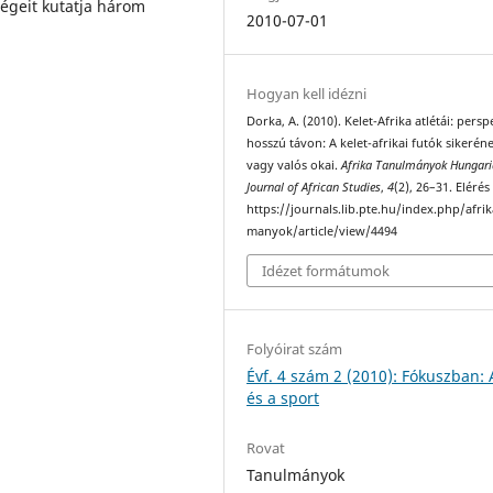
égeit kutatja három
2010-07-01
Hogyan kell idézni
Dorka, A. (2010). Kelet-Afrika atlétái: persp
hosszú távon: A kelet-afrikai futók sikeréne
vagy valós okai.
Afrika Tanulmányok Hungar
Journal of African Studies
,
4
(2), 26–31. Elérés
https://journals.lib.pte.hu/index.php/afri
manyok/article/view/4494
Idézet formátumok
Folyóirat szám
Évf. 4 szám 2 (2010): Fókuszban: 
és a sport
Rovat
Tanulmányok