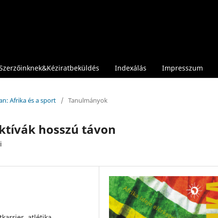
Szerzőinknek&Kéziratbeküldés
Indexálás
Impresszum
n: Afrika és a sport
/
Tanulmányok
ektívák hosszú távon
i
karrier, atlétika