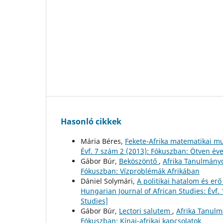
Hasonló cikkek
Mária Béres,
Fekete-Afrika matematikai m
Évf. 7 szám 2 (2013): Fókuszban: Ötven éve
Gábor Búr,
Beköszöntő
,
Afrika Tanulmányo
Fókuszban: Vízproblémák Afrikában
Dániel Solymári,
A politikai hatalom és e
Hungarian Journal of African Studies: Évf.
Studies]
Gábor Búr,
Lectori salutem
,
Afrika Tanulm
Fókuszban: Kínai-afrikai kapcsolatok