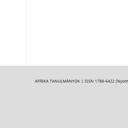
AFRIKA TANULMÁNYOK | ISSN 1788-6422 (Nyomtat