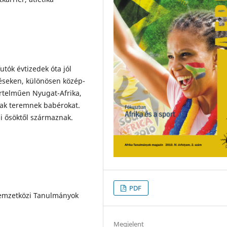
utók évtizedek óta jól
éseken, különösen közép-
értelműen Nyugat-Afrika,
nak teremnek babérokat.
ai ősöktől származnak.
PDF
emzetközi Tanulmányok
Megjelent